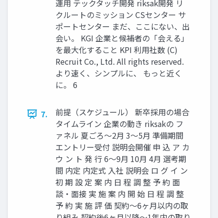
運用 テックタッチ開発 riksak開発 リ
クルートのミッション CSセンター サ
ポートセンター まだ、ここにない、出
会い。 KGI 企業と候補者の「会える」
を最大化すること KPI 利用社数 (C)
Recruit Co., Ltd. All rights reserved.
より速く、シンプルに、 もっと近く
に。 6
前提（スケジュール） 新卒採用の場合
7.
タイムライン 企業の動き riksakの フ
ァネル 夏ごろ〜2月 3〜5月 準備期間
エントリー受付 説明会開催 申 込 ア カ
ウ ン ト 発 行 6〜9月 10月 4月 選考期
間 内定 内定式 入社 説明会 ロ グ イ ン
初 期 設 定 案 内 日 程 調 整 予 約 面
談・面接 実 施 案 内 開 始 日 程 調 整
予 約 実 施 評 価 契約〜6ヶ月以内の取
り組み 契約後6ヶ月以降〜1年内の取り