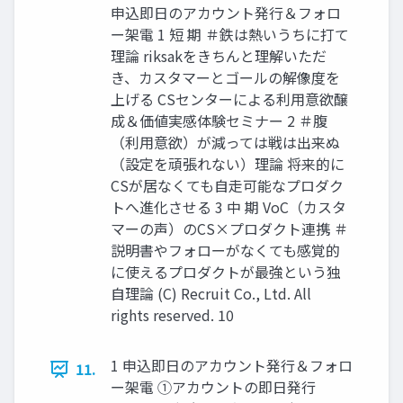
申込即日のアカウント発行＆フォロ
ー架電 1 短 期 ＃鉄は熱いうちに打て
理論 riksakをきちんと理解いただ
き、カスタマーとゴールの解像度を
上げる CSセンターによる利用意欲醸
成＆価値実感体験セミナー 2 ＃腹
（利用意欲）が減っては戦は出来ぬ
（設定を頑張れない）理論 将来的に
CSが居なくても自走可能なプロダク
トへ進化させる 3 中 期 VoC（カスタ
マーの声）のCS×プロダクト連携 ＃
説明書やフォローがなくても感覚的
に使えるプロダクトが最強という独
自理論 (C) Recruit Co., Ltd. All
rights reserved. 10
1 申込即日のアカウント発行＆フォロ
11.
ー架電 ①アカウントの即日発行