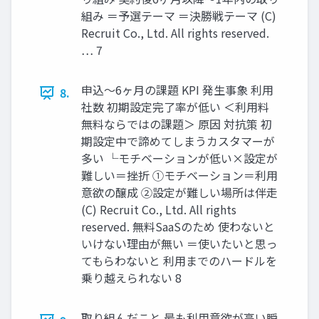
組み ＝予選テーマ ＝決勝戦テーマ (C)
Recruit Co., Ltd. All rights reserved.
… 7
申込〜6ヶ月の課題 KPI 発生事象 利用
8.
社数 初期設定完了率が低い ＜利用料
無料ならではの課題＞ 原因 対抗策 初
期設定中で諦めてしまうカスタマーが
多い └モチベーションが低い×設定が
難しい＝挫折 ①モチベーション＝利用
意欲の醸成 ②設定が難しい場所は伴走
(C) Recruit Co., Ltd. All rights
reserved. 無料SaaSのため 使わないと
いけない理由が無い ＝使いたいと思っ
てもらわないと 利用までのハードルを
乗り越えられない 8
取り組んだこと 最も利用意欲が高い瞬