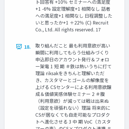
ト回答有 +10％ セミナーへの満足度
+1 -6% 設定理解度+1 相関なし 話者
への満足度+1 相関なし 日程調整した
いと思ったか+1 ＋22％ (C) Recruit
Co., Ltd. All rights reserved. 17
取り組んだこと 最も利用意欲が高い
18.
瞬間に利用してもらう仕組みづくり
申込即日のアカウント発行＆フォロ
ー架電 1 短 期 ＃鉄は熱いうちに打て
理論 riksakをきちんと理解いただ
き、カスタマーとゴールの解像度を
上げる CSセンターによる利用意欲醸
成＆価値実感体験セミナー 2 ＃腹
（利用意欲）が減っては戦は出来ぬ
（設定を頑張れない）理論 将来的に
CSが居なくても自走可能なプロダク
トへ進化させる 3 中 期 VoC（カスタ
マーの声）のCS×プロダクト連携 ＃