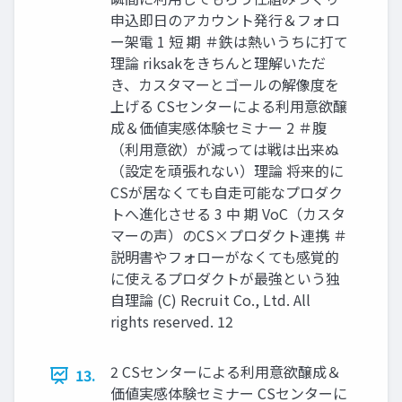
申込即日のアカウント発行＆フォロ
ー架電 1 短 期 ＃鉄は熱いうちに打て
理論 riksakをきちんと理解いただ
き、カスタマーとゴールの解像度を
上げる CSセンターによる利用意欲醸
成＆価値実感体験セミナー 2 ＃腹
（利用意欲）が減っては戦は出来ぬ
（設定を頑張れない）理論 将来的に
CSが居なくても自走可能なプロダク
トへ進化させる 3 中 期 VoC（カスタ
マーの声）のCS×プロダクト連携 ＃
説明書やフォローがなくても感覚的
に使えるプロダクトが最強という独
自理論 (C) Recruit Co., Ltd. All
rights reserved. 12
2 CSセンターによる利用意欲醸成＆
13.
価値実感体験セミナー CSセンターに