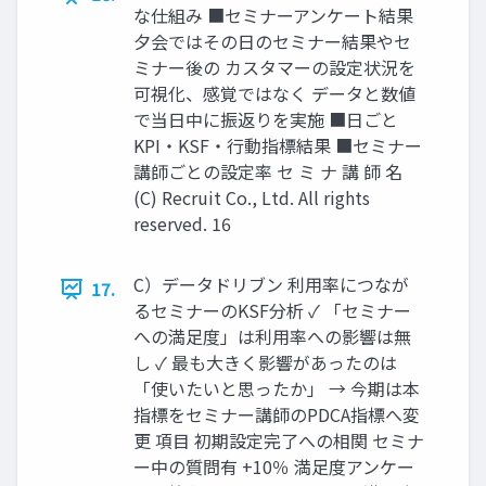
な仕組み ■セミナーアンケート結果
夕会ではその日のセミナー結果やセ
ミナー後の カスタマーの設定状況を
可視化、感覚ではなく データと数値
で当日中に振返りを実施 ■日ごと
KPI・KSF・行動指標結果 ■セミナー
講師ごとの設定率 セ ミ ナ 講 師 名
(C) Recruit Co., Ltd. All rights
reserved. 16
C）データドリブン 利用率につなが
17.
るセミナーのKSF分析 ✓ 「セミナー
への満足度」は利用率への影響は無
し ✓ 最も大きく影響があったのは
「使いたいと思ったか」 → 今期は本
指標をセミナー講師のPDCA指標へ変
更 項目 初期設定完了への相関 セミナ
ー中の質問有 +10％ 満足度アンケー