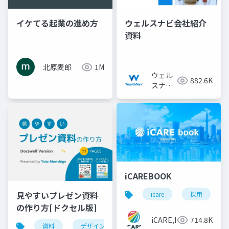
イケてる起業の進め方
ウェルスナビ会社紹介
資料
北原麦郎
1M
ウェル
882.6K
スナビ
株式会
社
iCAREBOOK
見やすいプレゼン資料
icare
採用
の作り方[ドクセル版]
iCARE,Inc
714.8K
資料
デザイン
資料作成
powerpoint