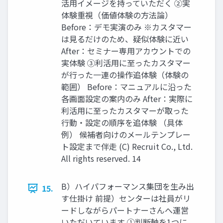
活用イメージを持っていただく ②実
体験重視（価値体験の方法論）
Before：デモ実演のみ ※カスタマー
は見るだけのため、疑似体験に近い
After：セミナー専用アカウントでの
実体験 ③利活用に至ったカスタマー
が行った一連の操作追体験（体験の
範囲） Before：マニュアルに沿った
各画面設定の案内のみ After：実際に
利活用に至ったカスタマーが取った
行動・設定の順序を追体験 （具体
例） 候補者向けのメールテンプレー
ト設定まで伴走 (C) Recruit Co., Ltd.
All rights reserved. 14
B）ハイパフォーマンス集団を生み出
15.
す仕掛け 前提）センターは社員がリ
ードしながらパートナーさんへ運営
いただいています ①判断軸を1つに。