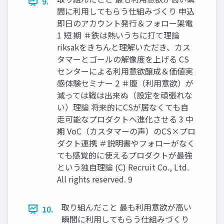
9.
間に利用してもらう仕組みづくり 申込
即日のアカウント発行＆フォロー架電
1 短 期 ＃鉄は熱いうちに打て理論
riksakをきちんと理解いただき、カス
タマーとゴールの解像度を上げる CS
センターによる利用意欲醸成＆価値実
感体験セミナー 2 ＃腹（利用意欲）が
減っては戦は出来ぬ（設定を頑張れな
い）理論 将来的にCSが居なくても自
走可能なプロダクトへ進化させる 3 中
期 VoC（カスタマーの声）のCS×プロ
ダクト連携 ＃説明書やフォローがなく
ても感覚的に使えるプロダクトが最強
という独自理論 (C) Recruit Co., Ltd.
All rights reserved. 9
取り組んだこと 最も利用意欲が高い
10.
瞬間に利用してもらう仕組みづくり