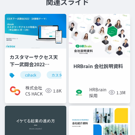
関連スライド
カスタマーサクセス天
下一武闘会2022
HRBrain 会社説明資料
Presented by
cshack
カスタマーサクセス天下一武闘会
カスタ
Helpfeel リクルート
riksak 決勝
株式会社
HRBrain
1.8K
1.3M
CS HACK
採用