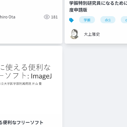
学振特別研究員になるために～
度申請版
hiro Ota
181
学振
dc1
大上雅史
る便利なフリーソフト