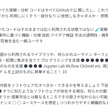
た実験・分析 コードはすべてGitHubで公 開したし、これで
から 利用しにくそう…自分なり に改修しなきゃダメか… 参照 
たコードはそのままでは広く利用される状態ではない 🧪実験・
要件に基づく機能・仕様 目的 アイデア検証 手法の透明性・再
研究者を含む一般ユーザ 9
言語から利用されるライブラリや、何らかのユーザイン ターフ
点を当ててプロ グラミングを支援 ● ● ● ● ● ● NumPy PyTorc
援 ● ● ● ● Jupyter Lab MLﬂow ChilmAI 
 ルを上記のものに昇華すること！ 10
内容をソフトウェア化すべきか・できるかを考えましょう 下記
 ○ ● すでに似たようなソフトウェアが存在する場合、何らか
そうか 提案手法とは異なるところでその良さが伝わらない可能
ンス ○ ○ ユースケースを想定しつつわかりやすく網羅的なド