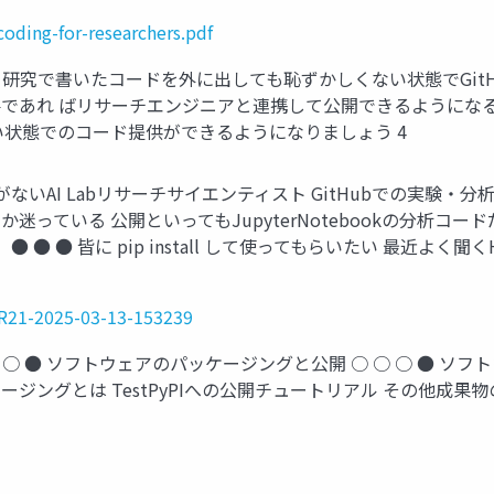
oding-for-researchers.pdf
● 研究で書いたコードを外に出しても恥ずかしくない状態でGit
であれ ばリサーチエンジニアと連携して公開できるようにな
い状態でのコード提供ができるようになりましょう 4
ないAI Labリサーチサイエンティスト GitHubでの実験・分
っている 公開といってもJupyterNotebookの分析コ
 ● 皆に pip install して使ってもらいたい 最近よく聞く
4R21-2025-03-13-153239
 ○ ● ソフトウェアのパッケージングと公開 ○ ○ ○ ● 
ケージングとは TestPyPIへの公開チュートリアル その他成果