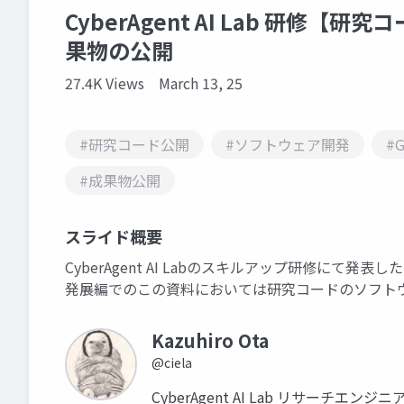
CyberAgent AI Lab 研修
果物の公開
27.4K Views
March 13, 25
#研究コード公開
#ソフトウェア開発
#G
#成果物公開
スライド概要
CyberAgent AI Labのスキルアップ研修にて
発展編でのこの資料においては研究コードのソフト
Kazuhiro Ota
@ciela
CyberAgent AI Lab リサーチエンジニ