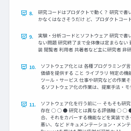
研究コードはプロダクトで動く？ 研究で書いて
8.
かなくはなさそうだけ ど、プロダクトコード
実験・分析コードとソフトウェア 研究で書い
9.
ない問題 研究終了まで全体像は定まらない 
装 閲覧者 利用者 共著者など主に研究者 非
ソフトウェア化とは 各種プログラミング
10.
価値を提供する こと ライブラリ 特定の機能・処理に焦
ツール・サービス 仕事や研究などの作業そのものを支
るソフトウェア化の作業は、提案手法・モデ
ソフトウェア化を行う前に… そもそも研究
11.
存在 ○ ○ ● 研究とは異なる評価軸 ○
合、それをカバーする機能などを実装でき
悪い、など ドキュメンテーション・メンテナ