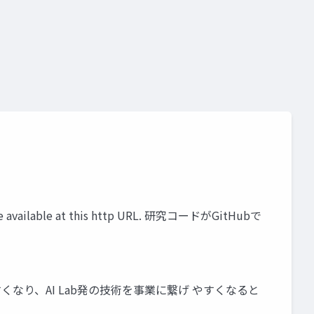
lable at this http URL. 研究コードがGitHubで
なり、AI Lab発の技術を事業に繋げ やすくなると