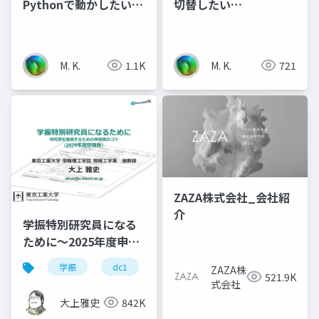
Pythonで動かしたい
切替したい
（20260131_オープン
（20260315_オープン
CAE勉強会@関西）
CAE勉強会@関西）
M. K.
1.1K
M. K.
721
ZAZA株式会社_会社紹
介
学振特別研究員になる
ために～2025年度申請
版
学振
dc1
dc2
jsps
pd
ZAZA株
521.9K
式会社
大上雅史
842K