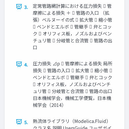
定常管路網計算における圧力損失  管
3.
摩擦による損失 ＋  管路の入口 （拡
張）ベルヌーイの式  拡大管  縮小管
 ベンドとエルボ  管継手  弁とコッ
ク  オリフィス板，ノズルおよびベン
チュリ管  分岐管と合流管  管路の出
口
圧力損失 ⊿p  管摩擦による損失 局所
4.
損失  管路の入口  拡大管  縮小管 
ベンドとエルボ  管継手  弁とコック
 オリフィス板，ノズルおよびベンチ
ュリ管  分岐管と合流管  管路の出口
日本機械学会，機械工学便覧，日本機
械学会（2014）
熱流体ライブラリ（Modelica.Fluid）
5.
クラス名 説明 UsersGuide ユーザガイ