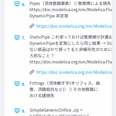
Pipes（流体管路要素）  管摩擦による損失 Stat
6.
https://doc.modelica.org/om/Modelica.Fluid
DynamicPipe 非定常
https://doc.modelica.org/om/Modelica.F
StaticPipe これ使っておけば管摩擦が計算出来そう
7.
DynamicPipeを定常にしたら同じ結果 → Sta
ない部品ばかり使ってると非線形性のために
ろ的なこと？
https://doc.modelica.org/om/Modelica.Fluid
https://doc.modelica.org/om/Modelica.Fl
Fittings（流体継ぎ手(オリフィス、曲
8.
管、流路抵抗など)）  その他管路に
おける諸損失
SimpleGenericOrifice ⊿p =
9.
0.5*ζ*ρ*v*|v| = 8*ζ/(π2*D4*ρ) *