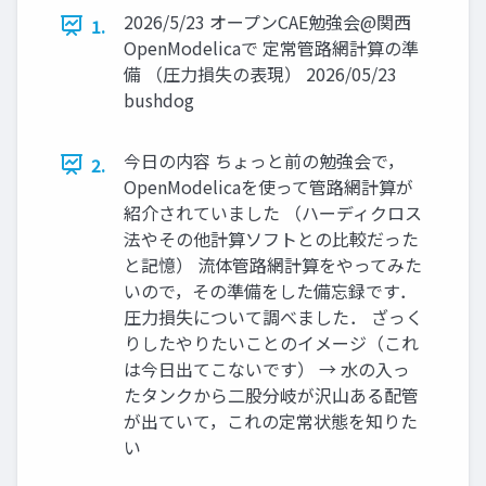
2026/5/23 オープンCAE勉強会@関西
1.
OpenModelicaで 定常管路網計算の準
備 （圧力損失の表現） 2026/05/23
bushdog
今日の内容 ちょっと前の勉強会で，
2.
OpenModelicaを使って管路網計算が
紹介されていました （ハーディクロス
法やその他計算ソフトとの比較だった
と記憶） 流体管路網計算をやってみた
いので，その準備をした備忘録です．
圧力損失について調べました． ざっく
りしたやりたいことのイメージ（これ
は今日出てこないです） → 水の入っ
たタンクから二股分岐が沢山ある配管
が出ていて，これの定常状態を知りた
い