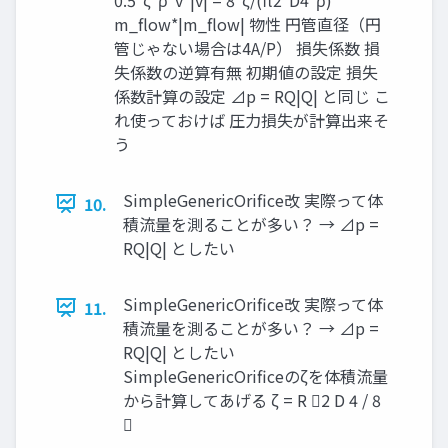
m_flow*|m_flow| 物性 円管直径（円
管じゃない場合は4A/P） 損失係数 損
失係数の逆算有無 初期値の設定 損失
係数計算の設定 ⊿p = RQ|Q| と同じ こ
れ使っておけば 圧力損失が計算出来そ
う
SimpleGenericOrifice改 実際って体
10.
積流量を測ることが多い？ → ⊿p =
RQ|Q| としたい
SimpleGenericOrifice改 実際って体
11.
積流量を測ることが多い？ → ⊿p =
RQ|Q| としたい
SimpleGenericOrificeのζを体積流量
から計算してあげる ζ = R 2 D 4 / 8
