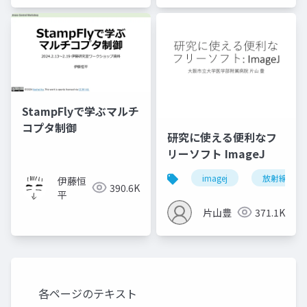
StampFlyで学ぶマルチ
コプタ制御
研究に使える便利なフ
リーソフト ImageJ
imagej
放射線技師
伊藤恒
390.6K
平
片山豊
371.1K
各ページのテキスト