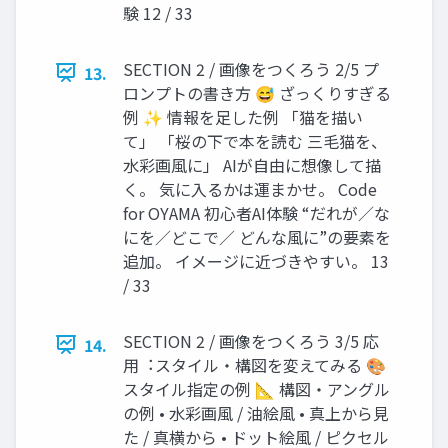
験 12 / 33
SECTION 2 / 画像をつくろう 2/5 プ
13.
ロンプトの書き⽅ 😅 ざっくりすぎる
例 ✨ 情報を⾜した例 「猫を描い
て」 「桜の下で本を読む 三⽑猫を、
⽔彩画⾵に」 AIが⾃由に想像して描
く。 気に⼊るかは運まかせ。 Code
for OYAMA 初⼼者AI体験 “だれが／な
にを／どこで／ どんな⾵に”の要素を
追加。 イメージに近づきやすい。 13
/ 33
SECTION 2 / 画像をつくろう 3/5 応
14.
⽤︓スタイル・構図を変えてみる 🎨
スタイル指定の例 📐 構図・アングル
の例 • ⽔彩画⾵ / 油絵⾵ • 真上から⾒
た / 真横から • ドット絵⾵ / ピクセル