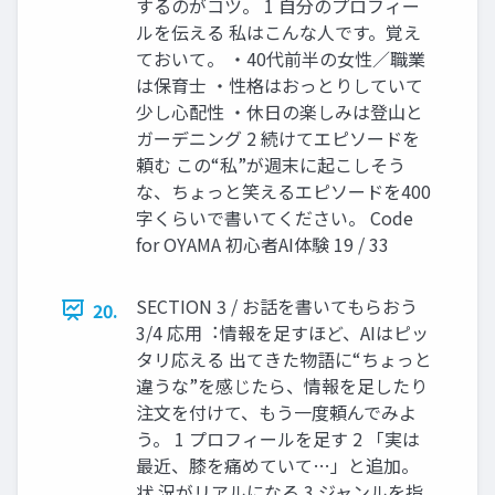
するのがコツ。 1 ⾃分のプロフィー
ルを伝える 私はこんな人です。覚え
ておいて。 ・40代前半の女性／職業
は保育士 ・性格はおっとりしていて
少し心配性 ・休日の楽しみは登山と
ガーデニング 2 続けてエピソードを
頼む この“私”が週末に起こしそう
な、ちょっと笑えるエピソードを400
字くらいで書いてください。 Code
for OYAMA 初⼼者AI体験 19 / 33
SECTION 3 / お話を書いてもらおう
20.
3/4 応⽤︓情報を⾜すほど、AIはピッ
タリ応える 出てきた物語に“ちょっと
違うな”を感じたら、情報を⾜したり
注⽂を付けて、もう⼀度頼んでみよ
う。 1 プロフィールを⾜す 2 「実は
最近、膝を痛めていて…」と追加。
状 況がリアルになる 3 ジャンルを指