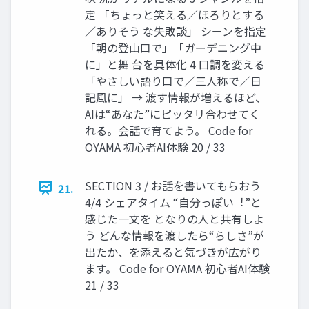
定 「ちょっと笑える／ほろりとする
／ありそう な失敗談」 シーンを指定
「朝の登⼭⼝で」「ガーデニング中
に」と舞 台を具体化 4 ⼝調を変える
「やさしい語り⼝で／三⼈称で／⽇
記⾵に」 → 渡す情報が増えるほど、
AIは“あなた”にピッタリ合わせてく
れる。会話で育てよう。 Code for
OYAMA 初⼼者AI体験 20 / 33
SECTION 3 / お話を書いてもらおう
21.
4/4 シェアタイム “⾃分っぽい︕”と
感じた⼀⽂を となりの⼈と共有しよ
う どんな情報を渡したら“らしさ”が
出たか、を添えると気づきが広がり
ます。 Code for OYAMA 初⼼者AI体験
21 / 33