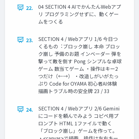
04 SECTION 4 AIでかんたんWebアプ
22.
リ プログラミングせずに、動くゲー
ムをつくる
SECTION 4 / Webアプリ 1/6 今⽇つ
23.
くるもの︓ブロック崩し 本命 ブロッ
ク崩し 予備のお題 インベーダー 弾を
撃って敵を倒す Pong シンプルな卓球
ゲーム 数当てゲーム ・操作はキー2
つだけ（←→） ・改造しがいがたっ
ぷり Code for OYAMA 初⼼者AI体験
描画トラブル時の安全牌 23 / 33
SECTION 4 / Webアプリ 2/6 Gemini
24.
にコードを頼んでみよう コピペ⽤プ
ロンプト HTML 1ファイルで動く
「ブロック崩し」ゲームを作って。
・<canvas>で描画、操作は左右キー