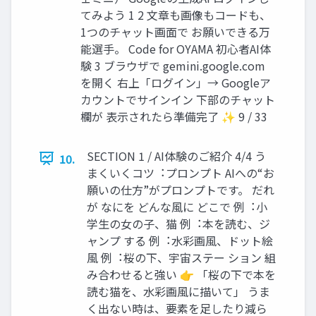
てみよう 1 2 ⽂章も画像もコードも、
1つのチャット画⾯で お願いできる万
能選⼿。 Code for OYAMA 初⼼者AI体
験 3 ブラウザで gemini.google.com
を開く 右上「ログイン」→ Googleア
カウントでサインイン 下部のチャット
欄が 表⽰されたら準備完了 ✨ 9 / 33
SECTION 1 / AI体験のご紹介 4/4 う
10.
まくいくコツ︓プロンプト AIへの“お
願いの仕⽅”がプロンプトです。 だれ
が なにを どんな⾵に どこで 例︓⼩
学⽣の⼥の⼦、猫 例︓本を読む、ジ
ャンプ する 例︓⽔彩画⾵、ドット絵
⾵ 例︓桜の下、宇宙ステー ション 組
み合わせると強い 👉 「桜の下で本を
読む猫を、⽔彩画⾵に描いて」 うま
く出ない時は、要素を⾜したり減ら