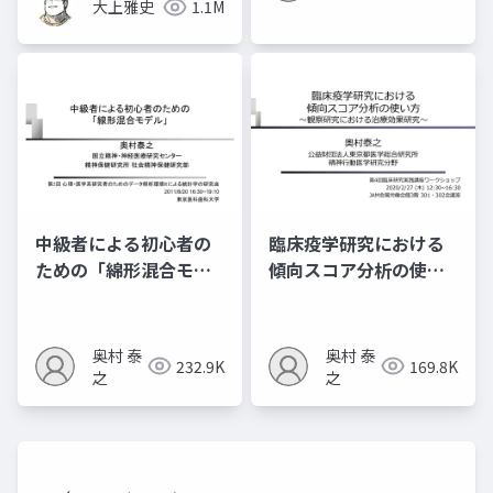
大上雅史
1.1M
中級者による初心者の
臨床疫学研究における
ための「綿形混合モデ
傾向スコア分析の使い
ル」
⽅ 〜観察研究における
治療効果研究〜
奥村 泰
奥村 泰
232.9K
169.8K
之
之