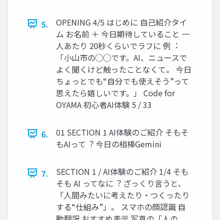
OPENING 4/5 はじめに ⾃⼰紹介タイ
5.
ム お名前 ＋ 今⽇期待していること ⼀
⼈あたり 20秒くらいでラフに 例︓
「⼩⼭市の◯◯です。AI、ニュースで
よく聞くけど触ったことなくて。 今⽇
ちょっとでも“⾃分でも使えそう”って
思えたら嬉しいです。」 Code for
OYAMA 初⼼者AI体験 5 / 33
01 SECTION 1 AI体験のご紹介 そもそ
6.
もAIって︖ 今⽇の相棒Gemini
SECTION 1 / AI体験のご紹介 1/4 そも
7.
そも AI ってなに︖ ざっくり⾔うと、
「⼈間みたいに考えたり・つくったり
する“仕組み”」。 スマホの顔認識 ⾃
動翻訳 おすすめ表⽰ 写真の「⼈の