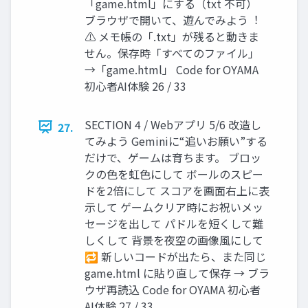
「game.html」にする（txt 不可）
ブラウザで開いて、遊んでみよう︕
⚠ メモ帳の「.txt」が残ると動きま
せん。保存時「すべてのファイル」
→「game.html」 Code for OYAMA
初⼼者AI体験 26 / 33
SECTION 4 / Webアプリ 5/6 改造し
27.
てみよう Geminiに“追いお願い”する
だけで、ゲームは育ちます。 ブロッ
クの⾊を虹⾊にして ボールのスピー
ドを2倍にして スコアを画⾯右上に表
⽰して ゲームクリア時にお祝いメッ
セージを出して パドルを短くして難
しくして 背景を夜空の画像⾵にして
🔁 新しいコードが出たら、また同じ
game.html に貼り直して保存 → ブラ
ウザ再読込 Code for OYAMA 初⼼者
AI体験 27 / 33