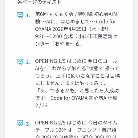
各ページのテキスト
第6回 もくもく会 / 特別編 初⼼者AI体
1.
験 〜AIに、はじめまして〜 Code for
OYAMA 2026年4⽉29⽇（⽔・祝）
9:30〜12:00 会場︓⼩⼭市市⺠活動セ
ンター「おやま〜る」
OPENING 1/5 はじめに 今⽇のゴール
2.
AIを“こわがらず触れる”状態で 帰って
もらう。 上⼿に使いこなすことは⽬標
にしません。まずは触ってみて、
「あ、できるかも」と思えたら⼤成功
です。 Code for OYAMA 初⼼者AI体験
2 / 33
OPENING 2/5 はじめに 今⽇のタイム
3.
テーブル 10分 オープニング・⾃⼰紹
介 20分 ① AI体験のご紹介 20分 ② AI