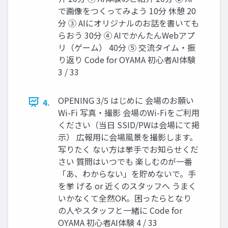
で画像をつくってみよう 10分 休憩 20
分 ③ AIにオリジナルのお話を書いても
らおう 30分 ④ AIでかんたんWebアプ
リ（ゲーム） 40分 ⑤ 交流タイム・振
り返り Code for OYAMA 初⼼者AI体験
3 / 33
OPENING 3/5 はじめに 会場のお願い
4.
Wi-Fi 写真・撮影 会場のWi-Fiをご利⽤
ください（当⽇ SSID/PWは会場にて掲
⽰） 広報⽤に会場⾵景を撮影します。
写りたく ない⽅は挙⼿でお知らせくだ
さい 質問はいつでも 楽しむのが⼀番
「あ、わからない」を貯めないで。⼿
を挙 げる or 近くのスタッフへ うまく
いかなくて全然OK。困ったらとなり
の⼈やスタッフと⼀緒に Code for
OYAMA 初⼼者AI体験 4 / 33