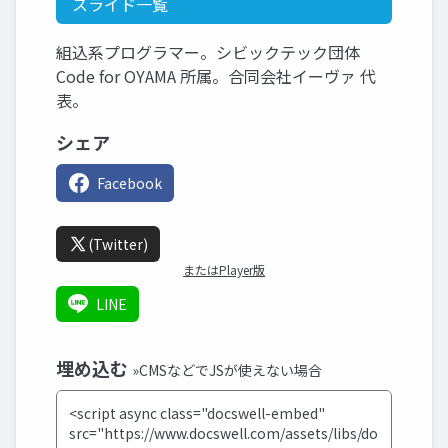
スライド一覧
組込系プログラマー。シビックテック団体
Code for OYAMA 所属。合同会社イーヴァ 代
表。
シェア
Facebook
(Twitter)
またはPlayer版
LINE
埋め込む
»CMSなどでJSが使えない場合