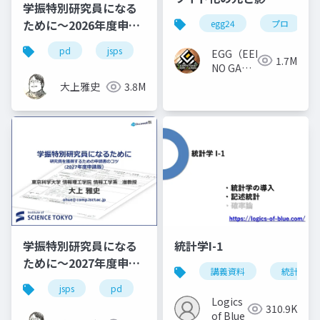
学振特別研究員になる
ために～2026年度申請
egg24
プロ
版
pd
jsps
学振
dc1
dc2
EGG（EEKANJI
1.7M
NO GAME
GAKKAI）
大上雅史
3.8M
学振特別研究員になる
統計学I-1
ために～2027年度申請
講義資料
統計学
版
jsps
pd
dc
dc1
dc2
学
Logics
310.9K
of Blue