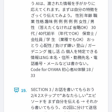
う AIは、渡された情報を⼿がかりに
応えてくれます。まずは⾃分の特徴を
ざっくり伝えてみよう。 性別 年齢 職
業 性格 趣味 例 例 例 例 例 ⼥性 / 男
性 （答えたくなければ 省略OK） 30
代 / 40代前半 （年代でOK） 保育⼠ /
会社員 / 学 ⽣ （業種でもOK） おっ
とり ⼼配性 / 負けず嫌い 登⼭ / ガー
デニング 推し活 ⚠ 個⼈を特定できる
情報はNG 本名・住所・勤務先名・電
話番号・メールなどは書かない。
Code for OYAMA 初⼼者AI体験 18 /
33
SECTION 3 / お話を書いてもらおう
19.
2/4 2ステップで“あなたらしい”エピ
ソードを まず⾃分を伝える → それか
ら書いてもらう、の2回に分けて送信