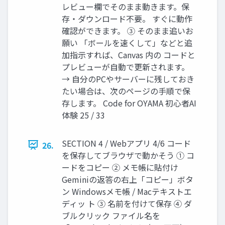
レビュー欄でそのまま動きます。保
存・ダウンロード不要。 すぐに動作
確認ができます。 ③ そのまま追いお
願い 「ボールを速くして」などと追
加指⽰すれば、Canvas 内の コードと
プレビューが⾃動で更新されます。
→ ⾃分のPCやサーバーに残しておき
たい場合は、次のページの⼿順で保
存します。 Code for OYAMA 初⼼者AI
体験 25 / 33
SECTION 4 / Webアプリ 4/6 コード
26.
を保存してブラウザで動かそう ① コ
ードをコピー ② メモ帳に貼付け
Geminiの返答の右上「コピー」ボタ
ン Windowsメモ帳 / Macテキストエ
ディッ ト ③ 名前を付けて保存 ④ ダ
ブルクリック ファイル名を