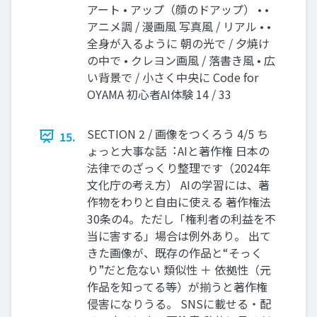
アート • アップ（顔のドアップ） • •
アニメ調 / 漫画⾵ 写真⾵ / リアル • •
全⾝が⼊るように 朝の光で / ⼣焼け
の中で • クレヨン画⾵ / 落書き⾵ • 広
い背景で / ⼩さく中央に Code for
OYAMA 初⼼者AI体験 14 / 33
SECTION 2 / 画像をつくろう 4/5 ち
15.
ょっと⼤事な話︓AIと著作権 ⽇本の
法律でのざっくり整理です（2024年
⽂化庁の考え⽅） AIの学習には、著
作物をわりと⾃由に使える 著作権法
30条の4。ただし「権利者の利益を不
当に害する」場合は例外あり。 出て
きた画像が、既存の作品と“そっく
り”だと危ない 類似性 ＋ 依拠性（元
作品を知ってる等）が揃うと著作権
侵害になりうる。 SNSに載せる・配