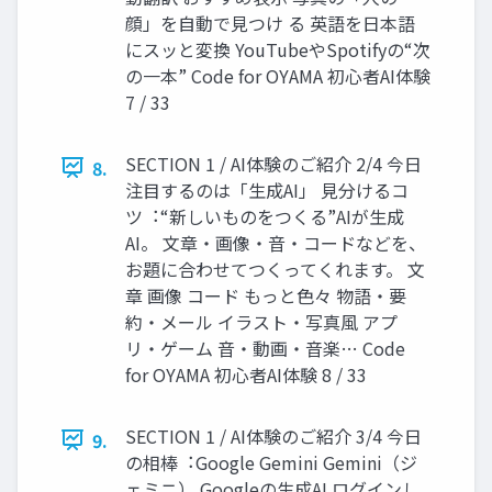
顔」を⾃動で⾒つけ る 英語を⽇本語
にスッと変換 YouTubeやSpotifyの“次
の⼀本” Code for OYAMA 初⼼者AI体験
7 / 33
SECTION 1 / AI体験のご紹介 2/4 今⽇
8.
注⽬するのは「⽣成AI」 ⾒分けるコ
ツ︓“新しいものをつくる”AIが⽣成
AI。 ⽂章・画像・⾳・コードなどを、
お題に合わせてつくってくれます。 ⽂
章 画像 コード もっと⾊々 物語・要
約・メール イラスト・写真⾵ アプ
リ・ゲーム ⾳・動画・⾳楽… Code
for OYAMA 初⼼者AI体験 8 / 33
SECTION 1 / AI体験のご紹介 3/4 今⽇
9.
の相棒︓Google Gemini Gemini（ジ
ェミニ） Googleの⽣成AI ログインし