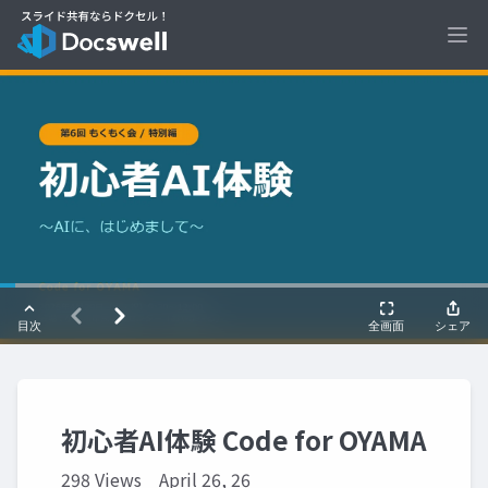
Ope
初心者AI体験 Code for OYAMA
298 Views
April 26, 26