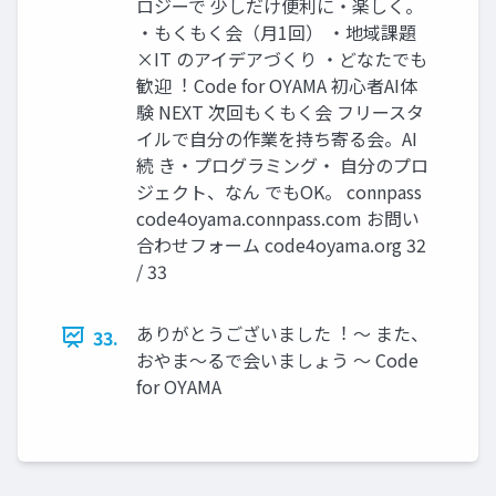
ロジーで 少しだけ便利に・楽しく。
・もくもく会（⽉1回） ・地域課題
×IT のアイデアづくり ・どなたでも
歓迎︕ Code for OYAMA 初⼼者AI体
験 NEXT 次回もくもく会 フリースタ
イルで⾃分の作業を持ち寄る会。AI
続 き・プログラミング・ ⾃分のプロ
ジェクト、なん でもOK。 connpass
code4oyama.connpass.com お問い
合わせフォーム code4oyama.org 32
/ 33
ありがとうございました︕ 〜 また、
33.
おやま〜るで会いましょう 〜 Code
for OYAMA