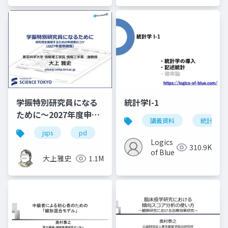
学振特別研究員になる
統計学I-1
ために～2027年度申請
講義資料
統計学
版
jsps
pd
dc
dc1
dc2
学
Logics
310.9K
of Blue
大上雅史
1.1M