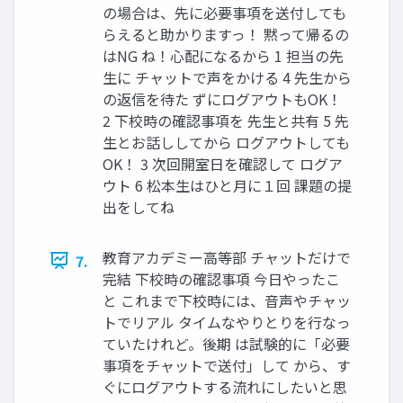
の場合は、先に必要事項を送付しても
らえると助かりますっ！ 黙って帰るの
はNG ね！心配になるから 1 担当の先
生に チャットで声をかける 4 先生から
の返信を待た ずにログアウトもOK！
2 下校時の確認事項を 先生と共有 5 先
生とお話ししてから ログアウトしても
OK！ 3 次回開室日を確認して ログア
ウト 6 松本生はひと月に１回 課題の提
出をしてね
教育アカデミー高等部 チャットだけで
7.
完結 下校時の確認事項 今日やったこ
と これまで下校時には、音声やチャッ
トでリアル タイムなやりとりを行なっ
ていたけれど。後期 は試験的に「必要
事項をチャットで送付」して から、す
ぐにログアウトする流れにしたいと思