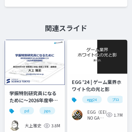
関連スライド
EGG '24 | ゲーム業界ホ
ワイト化の光と影
学振特別研究員になる
ために～2026年度申請
egg24
プロ
版
pd
jsps
学振
dc1
dc2
EGG（EEKANJI
1.7M
NO GAME
GAKKAI）
大上雅史
3.8M