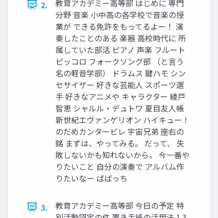
教育アカデミー高等部 はじめに 専門
2.
分野 音楽 小中高の各学校で音楽の授
業が できる免許をもってるよー！ 演
奏したことのある 楽器 高校時代に 所
属していた部活 ピアノ 声楽 フルート
ピッコロ フォークソング部 （と言う
名の軽音学部） ドラムス 鍵ハモ シン
セサイザー 好きな芸能人 スポーツ選
手 好きなアニメや キャラクター 綾戸
智恵 シャルル・デュトワ 夏目友人帳
新世紀エヴァンゲリオン ハイキュー！
のだめカンタービレ 宇宙兄弟 座右の
銘 まずは、やってみる。 だって、 失
敗しないかも知れないから。 今一番や
りたいこと 自分の演奏で アルバム作
りたいなー ばばっち
教育アカデミー高等部 今日の予定 特
3.
別活動認定の件 置き手紙の活用法 1 3