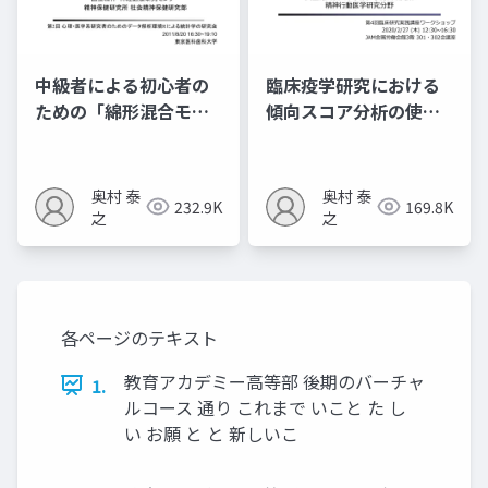
中級者による初心者の
臨床疫学研究における
ための「綿形混合モデ
傾向スコア分析の使い
ル」
⽅ 〜観察研究における
治療効果研究〜
奥村 泰
奥村 泰
232.9K
169.8K
之
之
各ページのテキスト
教育アカデミー高等部 後期のバーチャ
1.
ルコース 通り これまで いこと た し
い お願 と と 新しいこ