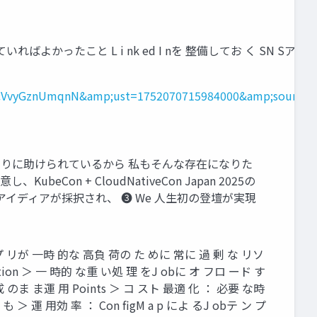
ったこと L i nk ed I nを 整備してお く SN Sアイ 
pFIPcVvyGznUmqnN&amp;ust=1752070715984000&amp;sour
も周りに助けられているから 私もそんな存在になりた
on + CloudNativeCon Japan 2025の
するアイディアが採択され、 ❸ We 人生初の登壇が実現
プ リが 一時 的な 高負 荷の た めに 常に 過 剰 な リソ
tion ＞ 一 時的 な重 い処 理 をJ obに オ フロ ード す
構成 のま ま運 用 Points ＞ コ スト 最適 化 ： 必要 な時
 ＞ 運 用効 率 ： Con figM a p によ るJ obテ ン プ