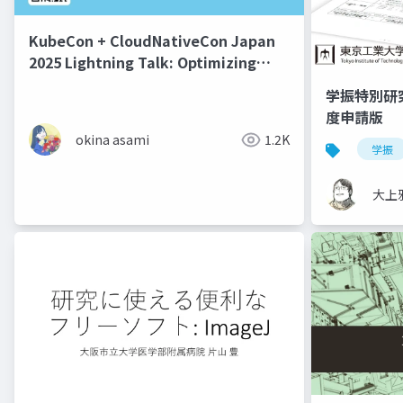
KubeCon + CloudNativeCon Japan
2025 Lightning Talk: Optimizing
Web Applications by Offloading
学振特別研
Heavy Processing To Kubernetes
度申請版
Jobs - Asami Okina
okina asami
1.2K
学振
大上