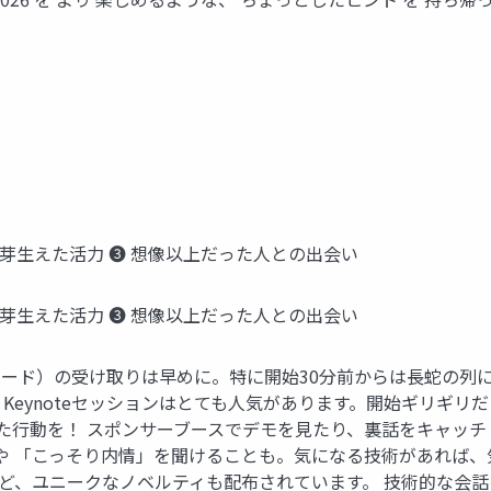
壇で芽生えた活力 ❸ 想像以上だった人との出会い
壇で芽生えた活力 ❸ 想像以上だった人との出会い
カード）の受け取りは早めに。特に開始30分前からは長蛇の列
 Keynoteセッションはとても人気があります。開始ギリギリ
た行動を！ スポンサーブースでデモを見たり、裏話をキャッチ
や 「こっそり内情」を聞けることも。気になる技術があれば、
など、ユニークなノベルティも配布されています。 技術的な会