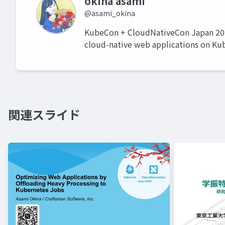
okina asami
@asami_okina
KubeCon + CloudNativeCon Japan 202
cloud-native web applications on Ku
関連スライド