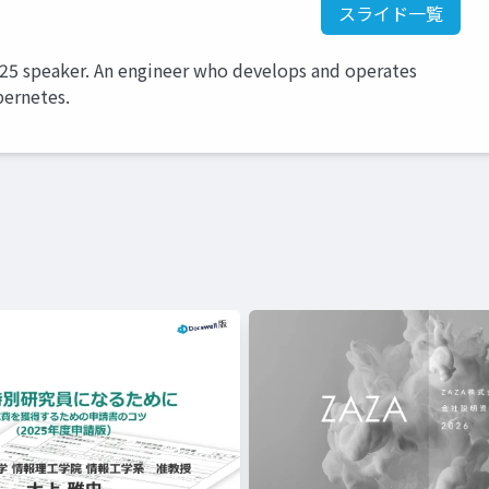
スライド一覧
5 speaker. An engineer who develops and operates
bernetes.