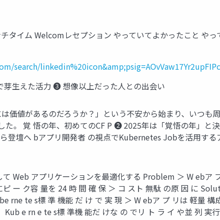
ム Welcomレセプション やっていてよかったこと やっていればよか
el.com/search/linkedin%20icon&amp;psig=AOvVaw17Yr2u
壇で芽生えた活力 ❸ 想像以上だった人との出会い
私の話には価値があるのだろうか？」という不安から始まり、いつ
悟の年、初めてのCF P ❷ 2025年は「覚悟の年」と決意し、KubeC
登壇へ bアプリ開発者 の視点でKubernetes Jobを活用
して Web アプリケーションを最適化する Problem ＞ W ebア 
ピ ー ク容 量を 24 時 間 確 保 ＞ コ スト 無駄 の原 因 に Solu
e rne te s標 準 機能 だ け で 実 現 ＞ W ebア プ リは 軽量 
ub e rn e te s標 準機 能だ けな の でリ ト ラ イ や並 列 実行 も