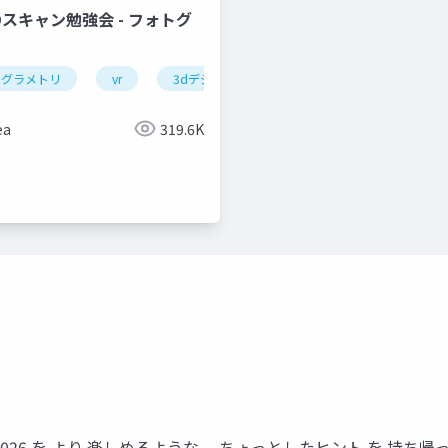
Dスキャン勉強会 - フォトグ
トグラメトリ
vr
3dデジタルアーカイブ
ea
319.6K
n Japan 2026 を より 楽しめるような、 ちょっとしたヒント を