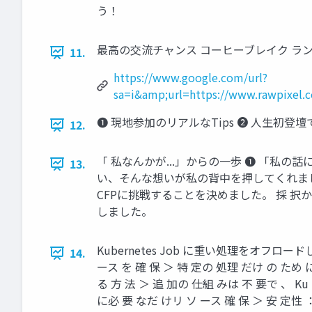
う！
最高の交流チャンス コーヒーブレイク ランチタイ
11.
https://www.google.com/url?
sa=i&amp;url=https://www.rawpix
❶ 現地参加のリアルなTips ❷ 人生初登
12.
「 私なんかが...」からの一歩 ❶ 「
13.
い、そんな想いが私の背中を押してくれました。 覚 
CFPに挑戦することを決めました。 採 択から
しました。
Kubernetes Job に重い処理をオフロード
14.
ース を 確 保 ＞ 特 定の 処理 だけ の ため に
る 方 法 ＞ 追 加の 仕組 みは 不 要で 、 Ku b
に必 要 なだ けリ ソ ース 確 保 ＞ 安 定性 ： K