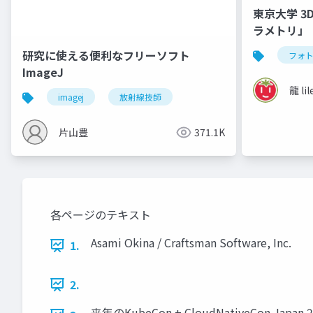
東京大学 3
ラメトリ」
研究に使える便利なフリーソフト
フォ
ImageJ
龍 lil
imagej
放射線技師
片山豊
371.1K
各ページのテキスト
Asami Okina / Craftsman Software, Inc.
1.
2.
来年のKubeCon + CloudNativeCo