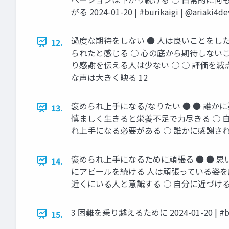
がる 2024-01-20 | #burikaigi | @ariaki4de
過度な期待をしない ● 人は良いことをし
12.
られたと感じる ○ 心の底から期待しない
り感謝を伝える人は少ない ○ ○ 評価を減点方式で
な声は大きく映る 12
褒められ上手になる/なりたい ● ● 誰
13.
慎ましく生きると栄養不足で力尽きる ○ 
れ上手になる必要がある ○ 誰かに感謝される＝自発的に感
褒められ上手になるために頑張る ● ● 
14.
にアピールを続ける 人は頑張っている姿を
近くにいる人と意識する ○ 自分に近づける→ファンを
3 困難を乗り越えるために 2024-01-20 | #burik
15.