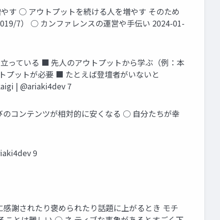
増やす ○ アウトプットを続ける人を増やす そのため
/7） ○ カンファレンスの運営や手伝い 2024-01-
成り立っている ■ 先人のアウトプットから学ぶ（例：本
トプットが必要 ■ たとえば登壇者がいないと
 @ariaki4dev 7
学びのコンテンツが相対的に安くなる ○ 自分たちが幸
i4dev 9
かに感謝されたり褒められたり話題に上がるとき モチ
ることは難しい ○ ネ ティブな事象があるとすごく下