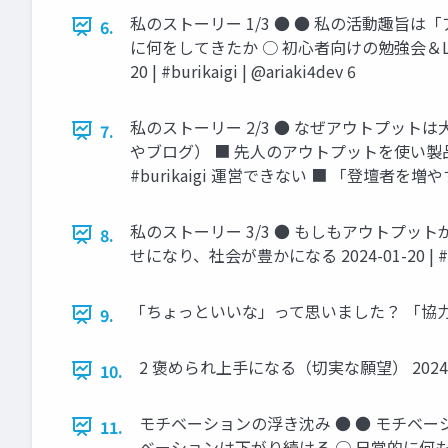
私のストーリー 1/3 ● ● 私の活動趣旨
6.
に何をしてきたか ○ 初心者向けの勉強会＆LT会
20 | #burikaigi | @ariaki4dev 6
私のストーリー 2/3 ● なぜアウトプッ
7.
やブログ） ■ 先人のアウトプットを使い製
#burikaigi 運営できない ■ 「登壇者を増やすた
私のストーリー 3/3 ● もしもアウトプッ
8.
せになり、社会が豊かになる 2024-01-20 | #burik
「ちょっといいな」って思いました？ 「協力してやろう」っ
9.
2 褒められ上手になる（切実な願望） 2024-01-20 |
10.
モチベーションの浮き沈み ● ● モチベ
11.
ベーションは下がり続ける ○ 日常的に何