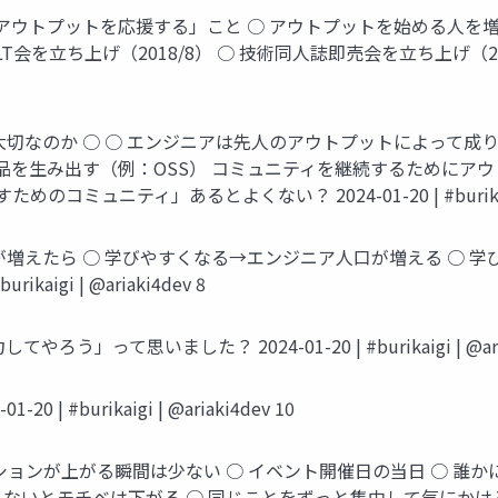
は「アウトプットを応援する」こと ○ アウトプットを始める人を
を立ち上げ（2018/8） ○ 技術同人誌即売会を立ち上げ（2019
トは大切なのか ○ ○ エンジニアは先人のアウトプットによって
品を生み出す（例：OSS） コミュニティを継続するためにアウ
めのコミュニティ」あるとよくない？ 2024-01-20 | #burikaigi |
トが増えたら ○ 学びやすくなる→エンジニア人口が増える ○ 
aigi | @ariaki4dev 8
て思いました？ 2024-01-20 | #burikaigi | @ariak
 #burikaigi | @ariaki4dev 10
ーションが上がる瞬間は少ない ○ イベント開催日の当日 ○ 誰
もないとモチベは下がる ○ 同じことをずっと集中して気にかけ