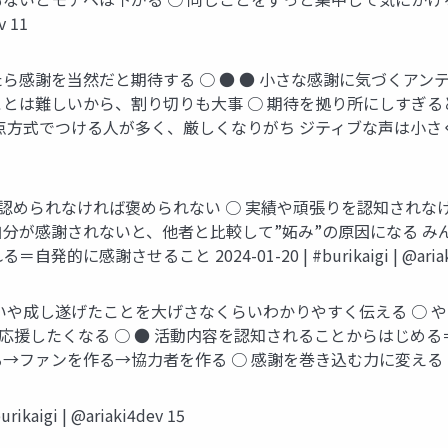
v 11
たら感謝を当然だと期待する ○ ● ● 小さな感謝に気づくア
ことは難しいから、割り切りも大事 ○ 期待を拠り所にしすぎ
つける人が多く、厳しくなりがち ジティブな声は小さく、ネ 2024-01-2
かに認められなければ褒められない ○ 実績や頑張りを認知されな
自分が感謝されないと、他者と比較して”妬み”の原因になる み
謝させること 2024-01-20 | #burikaigi | @ariaki
思いや成し遂げたことを大げさなくらいわかりやすく伝える ○ 
応援したくなる ○ ● 活動内容を認知されることからはじめ
作る→協力者を作る ○ 感謝を巻き込む力に変える 2024-01-20 | #
aigi | @ariaki4dev 15