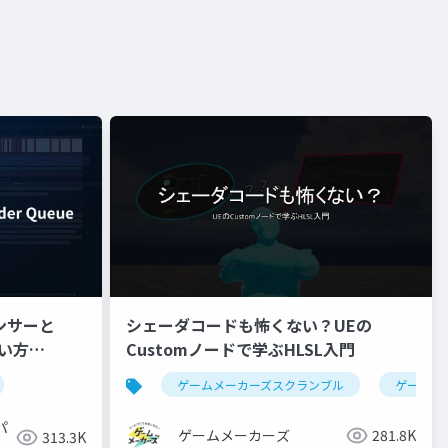
ンサーと
シェーダコードも怖くない？UEの
使い方
Customノードで学ぶHLSL入門
ゲームメーカーズスクランブル
ゲーム制
パ
ゲームメーカーズ
281.8K
313.3K