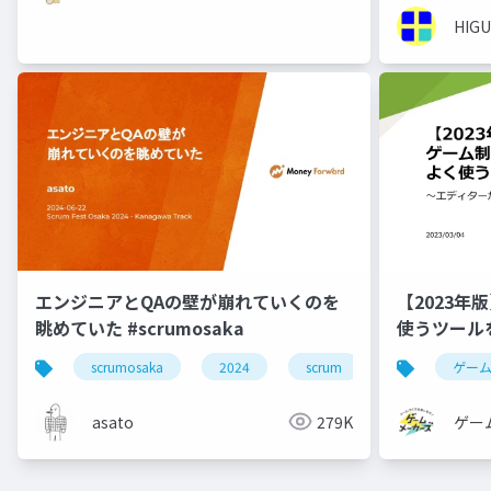
HIGU
エンジニアとQAの壁が崩れていくのを
【2023
眺めていた #scrumosaka
使うツール
scrumosaka
2024
scrum
agile
ゲー
asato
279K
ゲー