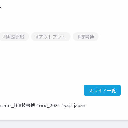
ト
#困難克服
#アウトプット
#技書博
スライド一覧
ngineers_lt #技書博 #ooc_2024 #yapcjapan