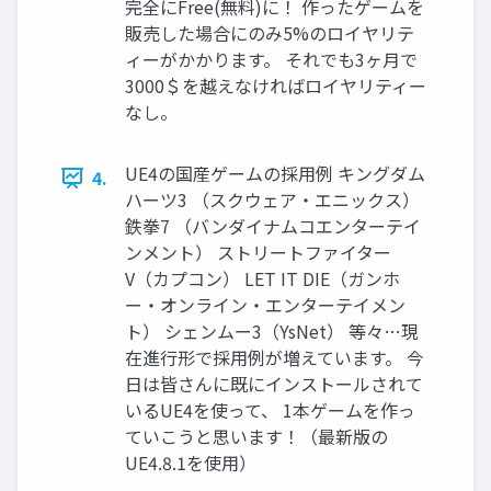
完全にFree(無料)に！ 作ったゲームを
販売した場合にのみ5%のロイヤリテ
ィーがかかります。 それでも3ヶ月で
3000＄を越えなければロイヤリティー
なし。
UE4の国産ゲームの採用例 キングダム
4.
ハーツ3 （スクウェア・エニックス）
鉄拳7 （バンダイナムコエンターテイ
ンメント） ストリートファイター
V（カプコン） LET IT DIE（ガンホ
ー・オンライン・エンターテイメン
ト） シェンムー3（YsNet） 等々…現
在進行形で採用例が増えています。 今
日は皆さんに既にインストールされて
いるUE4を使って、 1本ゲームを作っ
ていこうと思います！（最新版の
UE4.8.1を使用）