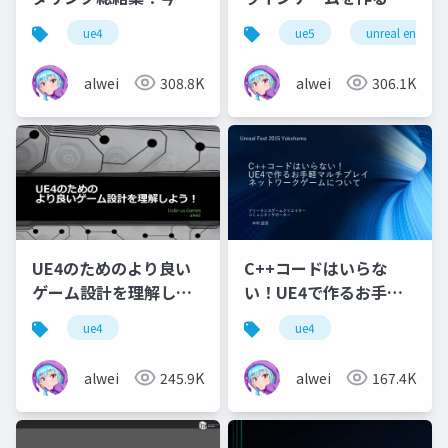
そ更なる高みを目指し
めの技術について
ue4
ue5
unreal engine
て
alwei
308.8K
alwei
306.1K
UE4のためのより良い
C++コードはいらな
ゲーム設計を理解しよ
い！UE4で作るお手軽
う！
マルチプレイネットワ
ue4
ue4
ークゲームについて
alwei
245.9K
alwei
167.4K