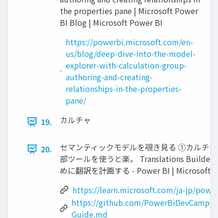
the properties pane | Microsoft Power
BI Blog | Microsoft Power BI
https://powerbi.microsoft.com/en-
us/blog/deep-dive-into-the-model-
explorer-with-calculation-group-
authoring-and-creating-
relationships-in-the-properties-
pane/
カルチャ
19.
セマンティックモデルを覗き見る ①カルチャ
20.
部ツールを使うと楽。 Translations Builder
めに翻訳を計画する - Power BI | Microsoft L
https://learn.microsoft.com/ja-jp/powe
https://github.com/PowerBiDevCamp/Tra
Guide.md