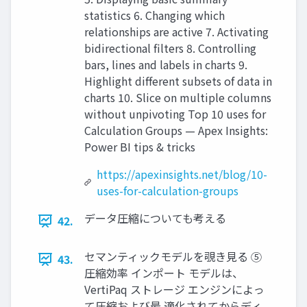
statistics 6. Changing which
relationships are active 7. Activating
bidirectional filters 8. Controlling
bars, lines and labels in charts 9.
Highlight different subsets of data in
charts 10. Slice on multiple columns
without unpivoting Top 10 uses for
Calculation Groups — Apex Insights:
Power BI tips & tricks
https://apexinsights.net/blog/10-
uses-for-calculation-groups
データ圧縮についても考える
42.
セマンティックモデルを覗き見る ⑤
43.
圧縮効率 インポート モデルは、
VertiPaq ストレージ エンジンによっ
て圧縮および最 適化されてからディ