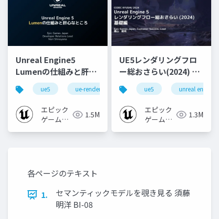
Unreal Engine5
UE5レンダリングフロ
Lumenの仕組みと肝心
ー総おさらい(2024) 基
なところ
礎編！
ue5
ue-rendering
ue-lumen
ue5
unreal engine
[CEDEC+KYUSHU
2024]
エピック
エピック
1.5M
1.3M
ゲームズ
ゲームズ
ジャパン
ジャパン
各ページのテキスト
セマンティックモデルを覗き見る 須藤
1.
明洋 BI-08