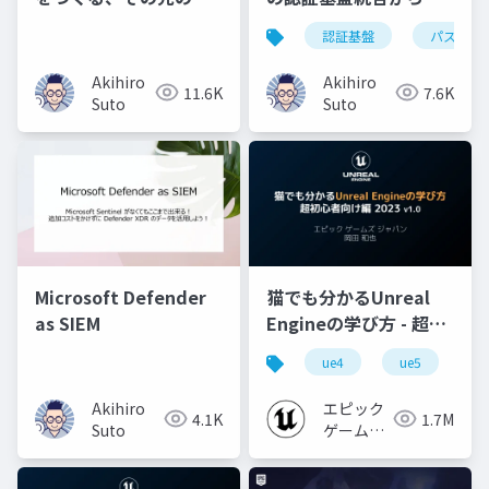
用を考える🤔 Power
Copilot for Security
認証基盤
パスワー
BI Report Ops須藤明
の活用まで
洋
Akihiro
Akihiro
11.6K
7.6K
Suto
Suto
Microsoft Defender
猫でも分かるUnreal
as SIEM
Engineの学び方 - 超初
心者向け編 - 2023 v1.0
ue4
ue5
u
Akihiro
エピック
4.1K
1.7M
Suto
ゲームズ
ジャパン