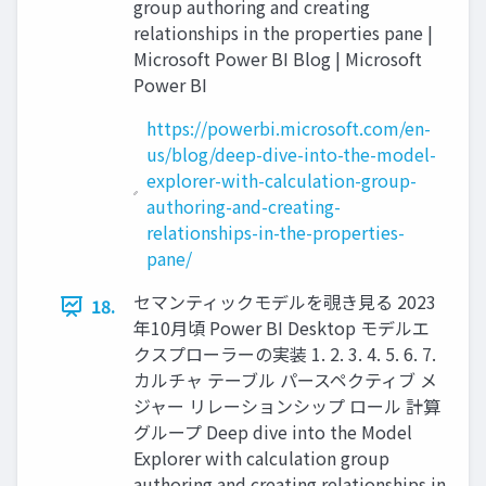
group authoring and creating
relationships in the properties pane |
Microsoft Power BI Blog | Microsoft
Power BI
https://powerbi.microsoft.com/en-
us/blog/deep-dive-into-the-model-
explorer-with-calculation-group-
authoring-and-creating-
relationships-in-the-properties-
pane/
セマンティックモデルを覗き見る 2023
18.
年10月頃 Power BI Desktop モデルエ
クスプローラーの実装 1. 2. 3. 4. 5. 6. 7.
カルチャ テーブル パースペクティブ メ
ジャー リレーションシップ ロール 計算
グループ Deep dive into the Model
Explorer with calculation group
authoring and creating relationships in