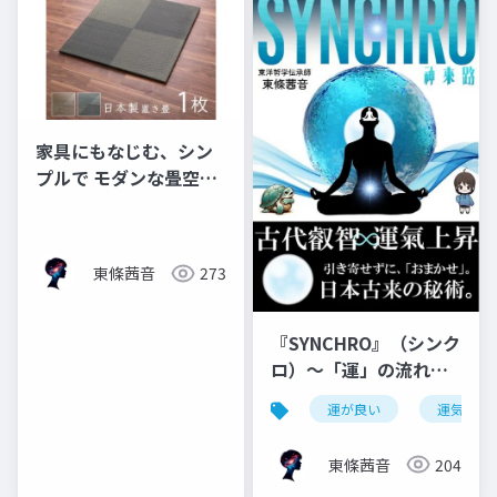
家具にもなじむ、シン
プルで モダンな畳空間
『シンプルノア』
東條茜音
273
『SYNCHRO』（シンク
ロ）～「運」の流れへ
と導く、”核”となる手
運が良い
運気上昇
引書～
東條茜音
204