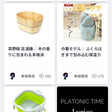
高野槇 足湯桶｜ 木の香
巾着モデル｜ ふくらは
りに包まれる本格派
ぎまで包み込む保温力
東條茜音
191
東條茜音
172