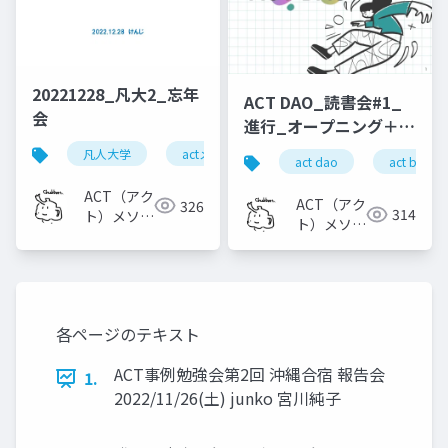
20221228_凡大2_忘年
ACT DAO_読書会#1_
会
進行_オープニング＋ク
ロージング
凡人大学
actメソッド
act dao
act book 
ACT（アク
ACT（アク
326
314
ト）メソッ
ト）メソッ
ド
ド
各ページのテキスト
ACT事例勉強会第2回 沖縄合宿 報告会
1.
2022/11/26(土) junko 宮川純子