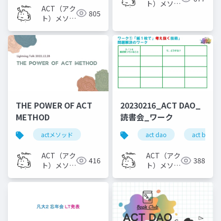
ト）メソッ
ACT（アク
805
ド
ト）メソッ
ド
THE POWER OF ACT
20230216_ACT DAO_
METHOD
読書会_ワーク
actメソッド
act dao
act book 
ACT（アク
ACT（アク
416
388
ト）メソッ
ト）メソッ
ド
ド