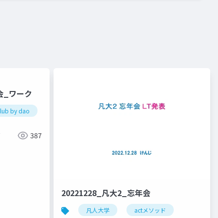
書会_ワーク
club by dao
ド
387
20221228_凡大2_忘年会
凡人大学
actメソッド