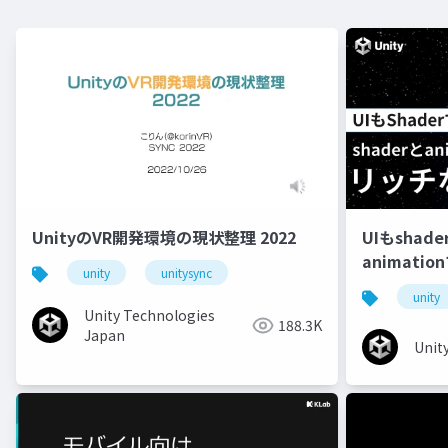
UnityのVR開発環境の現状整理 2022
UIもshad
animati
unity
unitysync
unity
Unity Technologies
188.3K
Japan
Unit