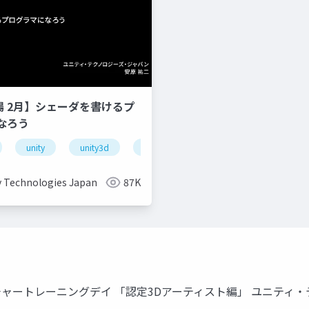
道場 2月】シェーダを書けるプ
なろう
unity
unity3d
shader
unity道場
unitydoj
y Technologies Japan
87K
 Unity ティーチャートレーニングデイ 「認定3Dアーティスト編」 ユ