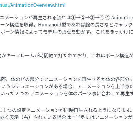
anual/AnimationOverview.html
メーションが再生される流れは①→②→③→④ ① Animation
ーン構造を取得。Humanoid型であれば腕の長さなどキャラ
報やボーン情報によってモデルの頂点を動かす。 これをきっかけに
どのように動かキーフレームが時間軸で打たれており、これはボーン
。
させる際、体のどの部分でアニメーションを再生するか体の各部分 
というシチュエーションがある場合、ア二メーションを上半身だ
いった２つの アニメーションを体のパーツ事に合わせて再生
体全体に１つの設定アニメーションが同時再生されるようになります。
が赤く表示（右）されている場合は上半身にはアニメーションが