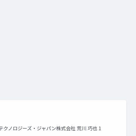
o
unity道場 2月~シェーダを書けるプログラマになろう~
ニティ・テクノロジーズ・ジャパン株式会社 荒川 巧也 1