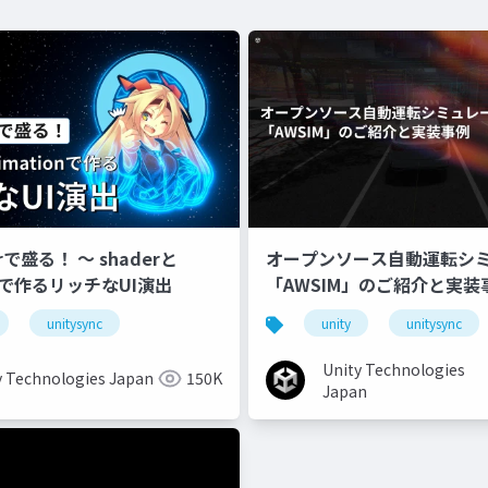
erで盛る！ 〜 shaderと
オープンソース自動運転シ
onで作るリッチなUI演出
「AWSIM」のご紹介と実装
unitysync
unity
unitysync
Unity Technologies
y Technologies Japan
150K
Japan