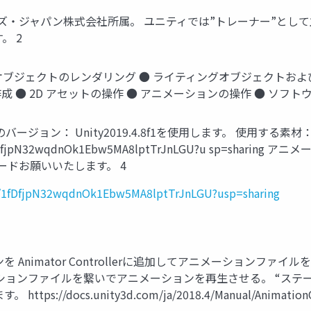
ーズ・ジャパン株式会社所属。 ユニティでは”トレーナー”として
。 2
 オブジェクトのレンダリング ● ライティングオブジェクトおよ
● 2D アセットの操作 ● アニメーションの操作 ● ソフト
yのバージョン： Unity2019.4.8f1を使用します。 使用す
folders/1fDfjpN32wqdnOk1Ebw5MA8lptTrJnLGU?u s
ンロードお願いいたします。 4
ers/1fDfjpN32wqdnOk1Ebw5MA8lptTrJnLGU?usp=sharing
Animator Controllerに追加してアニメーションフ
ションファイルを繋いでアニメーションを再生させる。 “ステ
docs.unity3d.com/ja/2018.4/Manual/AnimationOv