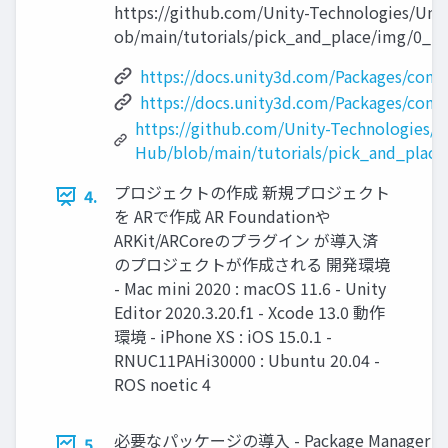
https://github.com/Unity-Technologies/Uni
ob/main/tutorials/pick_and_place/img/
https://docs.unity3d.com/Packages/
com.u
https://docs.unity3d.com/Packages/
com.u
https://github.com/Unity-Technologies/U
Hub/blob/main/tutorials/pick_and_place
プロジェクトの作成 新規プロジェクト
4.
を ARで作成 AR Foundationや
ARKit/ARCoreのプラグイン が導入済
のプロジェクトが作成される 開発環境
- Mac mini 2020 : macOS 11.6 - Unity
Editor 2020.3.20.f1 - Xcode 13.0 動作
環境 - iPhone XS : iOS 15.0.1 -
RNUC11PAHi30000 : Ubuntu 20.04 -
ROS noetic 4
必要なパッケージの導入 - Package Manager 
5.