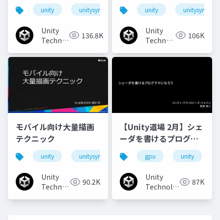
「AWSIM」のご紹介と
いアウトラインを目指
unity
unitysync
unity
unitysync
実装事例
して～
Unity
Unity
136.8K
106K
Technologies
Technologies
Japan
Japan
モバイル向け大量描画
【Unity道場 2月】シェ
テクニック
ーダを書けるプログラ
マになろう
unity
unitysync
gpu
unity
Unity
Unity
90.2K
87K
Technologies
Technologies
Japan
Japan