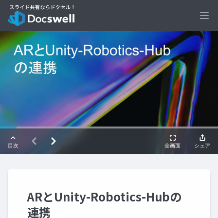
Ope
ARとUnity-Robotics-Hubの
連携