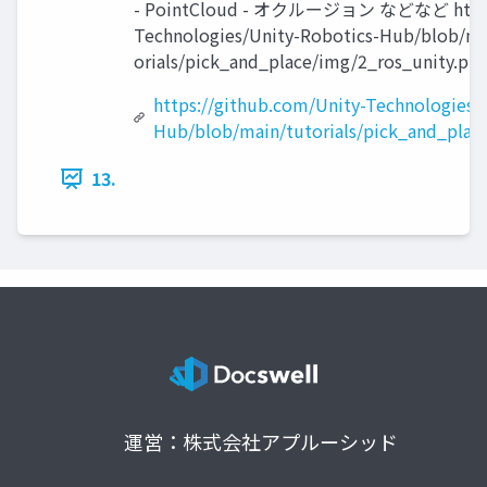
- PointCloud - オクルージョン などなど https:/
Technologies/Unity-Robotics-Hub/blob/ma
orials/pick_and_place/img/2_ros_unity.png
https://github.com/Unity-Technologies/
Hub/blob/main/tutorials/pick_and_plac
13.
運営：株式会社アプルーシッド