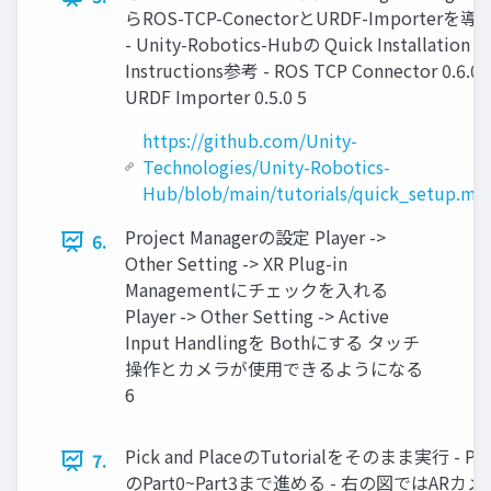
らROS-TCP-ConectorとURDF-Importerを導
- Unity-Robotics-Hubの Quick Installation
Instructions参考 - ROS TCP Connector 0.6.0 -
URDF Importer 0.5.0 5
https://github.com/Unity-
Technologies/Unity-Robotics-
Hub/blob/main/tutorials/quick_setup.md
Project Managerの設定 Player ->
6.
Other Setting -> XR Plug-in
Managementにチェックを入れる
Player -> Other Setting -> Active
Input Handlingを Bothにする タッチ
操作とカメラが使用できるようになる
6
Pick and PlaceのTutorialをそのまま実行 - Pick
7.
のPart0~Part3まで進める - 右の図ではAR