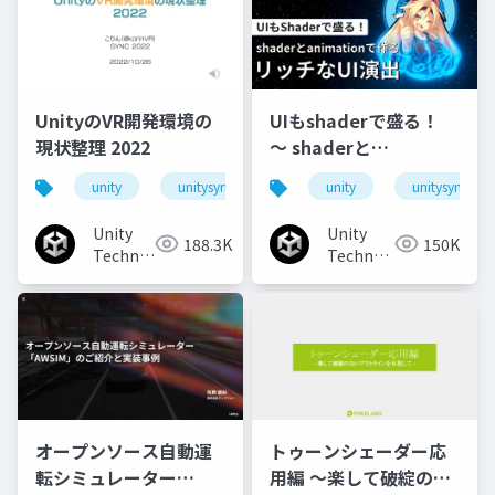
UnityのVR開発環境の
UIもshaderで盛る！
現状整理 2022
〜 shaderと
animationで作るリッ
unity
unitysync
unity
unitysync
チなUI演出
Unity
Unity
188.3K
150K
Technologies
Technologies
Japan
Japan
オープンソース自動運
トゥーンシェーダー応
転シミュレーター
用編 ～楽して破綻のな