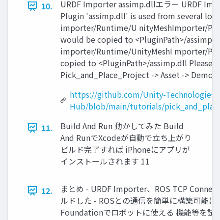
URDF Importer assimp.dllエラー URDF
10.
Plugin 'assimp.dll' is used from several lo
importer/Runtime/U nityMeshImporter/Plug
would be copied to <PluginPath>/assimp.dl
importer/Runtime/UnityMeshI mporter/Plu
copied to <PluginPath>/assimp.dll Pleas
Pick_and_Place_Project -> Asset -> Demo
https://github.com/Unity-Technologies/
Hub/blob/main/tutorials/pick_and_plac
Build And Run 動かしてみた Build
11.
And RunでXcodeが自動で立ち上がり
ビルド完了すれば iPhoneにアプリが
インストールされます 11
まとめ - URDF Importer、ROS TCP Con
12.
ルドした - ROSとの通信を簡単に構築可能に iOS 
Foundationでロボットに使える 機能等を試