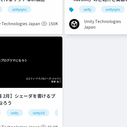
unitysync
unity
unitysync
Unity Technologies
y Technologies Japan
150K
Japan
道場 2月】シェーダを書けるプ
なろう
unity
unity3d
shader
unity道場
unitydoj