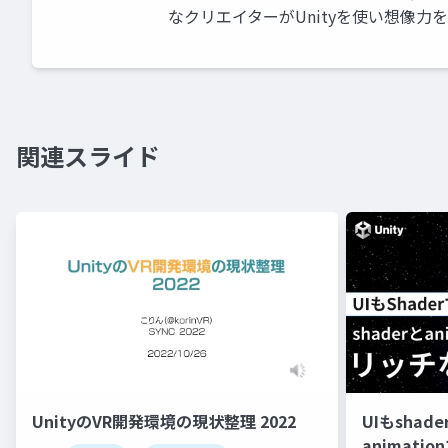
なクリエイターがUnityを使い想像力
関連スライド
UnityのVR開発環境の現状整理 2022
UIもshad
animati