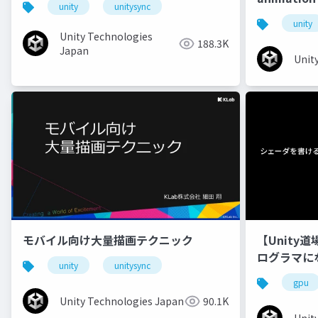
unity
unitysync
unity
Unity Technologies
188.3K
Japan
Unit
モバイル向け大量描画テクニック
【Unity
ログラマに
unity
unitysync
gpu
Unity Technologies Japan
90.1K