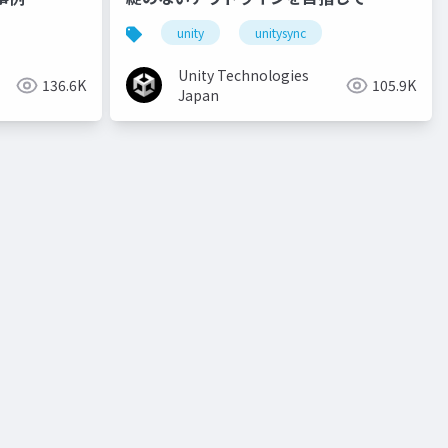
unity
unitysync
Unity Technologies
136.6K
105.9K
Japan
o
unity道場 2月~シェーダを書けるプログラマになろう~