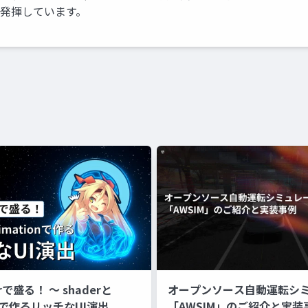
を発揮しています。
erで盛る！ 〜 shaderと
オープンソース自動運転シ
onで作るリッチなUI演出
「AWSIM」のご紹介と実装