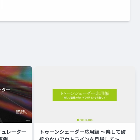
ミュレーター
トゥーンシェーダー応用編 ～楽して破
事例
綻のないアウトラインを目指して～