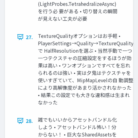
(LightProbes.TetrahedralizeAsync)
を⾏う必 要がある • 切り替えの瞬間
が⾒えない⼯夫が必要
TextureQualityオプションはお⼿軽 •
27.
PlayerSettings→Quality→TextureQuality
で HalfResolutionを選ぶ • 当然⼿動で⼀つ
⼀つテクスチャの圧縮設定をするほうが効
果は⾼い • ワンオプションですべてを忘れ
られるのは強い • 実は⼣⻤はテクスチャを
使いすぎていて、MipMapLevelの⾃ 動調整
により⾼解像度があまり活かされなかった
• 結果この設定でも⼤きな違和感は⽣まれ
なかった
雑でもいいからアセットバンドル化
28.
しよう • アセットバンドル怖い！分
からない！ • 巨⼤なSharedAssetsを