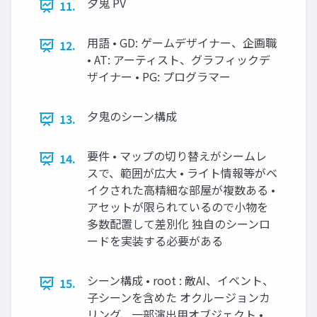
⼣⻤ PV
11.
⽤語 • GD: ゲームデザイナー、企画職
12.
• AT: アーティスト、グラフィックデ
ザイナー • PG: プログラマー
⼣⻤のシーン構成
13.
要件 • マップの切り替えがシームレ
14.
スで、範囲が広⼤ • ライト情報等がベ
イクされた⾼精細な部屋が複数ある •
アセットが限られているので⼩物を
多数配置して差別化 独⾃のシーンロ
ードを実装する必要がある
シーン構成 • root : 敵AI、イベント、
15.
⼦シーンを含めた オクルージョンカ
リング、⼀部演出⽤オブジェクト •