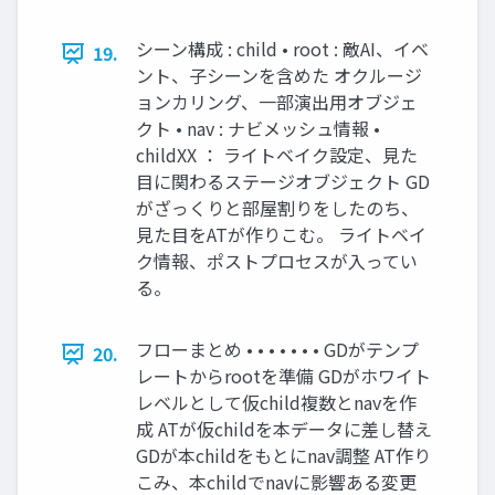
シーン構成 : child • root : 敵AI、イベ
19.
ント、⼦シーンを含めた オクルージ
ョンカリング、⼀部演出⽤オブジェ
クト • nav : ナビメッシュ情報 •
childXX ： ライトベイク設定、⾒た
⽬に関わるステージオブジェクト GD
がざっくりと部屋割りをしたのち、
⾒た⽬をATが作りこむ。 ライトベイ
ク情報、ポストプロセスが⼊ってい
る。
フローまとめ • • • • • • • GDがテンプ
20.
レートからrootを準備 GDがホワイト
レベルとして仮child複数とnavを作
成 ATが仮childを本データに差し替え
GDが本childをもとにnav調整 AT作り
こみ、本childでnavに影響ある変更