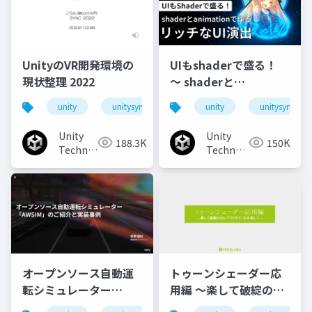
UnityのVR開発環境の
UIもshaderで盛る！
現状整理 2022
〜 shaderと
animationで作るリッ
unity
unitysync
unity
unitysync
チなUI演出
Unity
Unity
188.3K
150K
Technologies
Technologies
Japan
Japan
オープンソース自動運
トゥーンシェーダー応
転シミュレーター
用編 ～楽して破綻のな
「AWSIM」のご紹介と
いアウトラインを目指