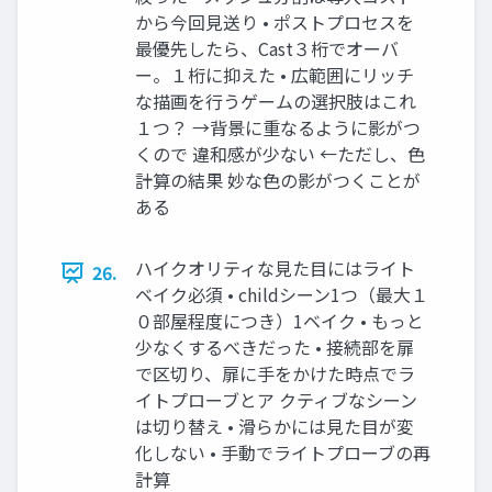
から今回⾒送り • ポストプロセスを
最優先したら、Cast３桁でオーバ
ー。１桁に抑えた • 広範囲にリッチ
な描画を⾏うゲームの選択肢はこれ
１つ？ →背景に重なるように影がつ
くので 違和感が少ない ←ただし、⾊
計算の結果 妙な⾊の影がつくことが
ある
ハイクオリティな⾒た⽬にはライト
26.
ベイク必須 • childシーン1つ（最⼤１
０部屋程度につき）1ベイク • もっと
少なくするべきだった • 接続部を扉
で区切り、扉に⼿をかけた時点でラ
イトプローブとア クティブなシーン
は切り替え • 滑らかには⾒た⽬が変
化しない • ⼿動でライトプローブの再
計算