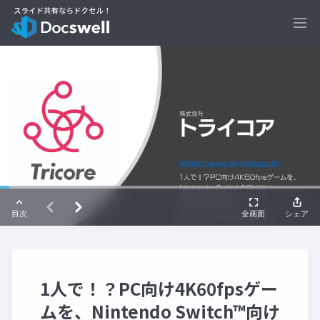
Ope
1人で！？PC向け4K60fpsゲー
ムを、Nintendo Switch™向け