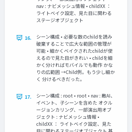
nav : ナビメッシュ情報 • childXX ：
ライトベイク設定、⾒た⽬に関わる
ステージオブジェクト
シーン構成 • 必要な数のchildを読み
16.
破棄することで広⼤な範囲の管理が
可能 • 細かくベイクされたchildが使
えるので⾒た⽬がきれい • childを細
かく分ければモバイルでも動作 かな
りの広範囲 →Child例。もう少し細か
く 分けるべきだった。
シーン構成 : root • root • nav : 敵AI、
17.
イベント、⼦シーンを含めた オクル
ージョンカリング、⼀部演出⽤オブ
ジェクト : ナビメッシュ情報 •
childXX ： ライトベイク設定、⾒た
⽬に関わるステージオブジェクト 基