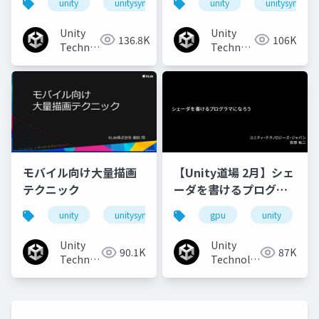
unity
unitysync
unity
unitysync
実装事例
して～
Unity
Unity
136.8K
106K
Technologies
Technologies
Japan
Japan
モバイル向け大量描画
【Unity道場 2月】シェ
テクニック
ーダを書けるプログラ
マになろう
unity
unitysync
gpu
unity
Unity
Unity
90.1K
87K
Technologies
Technologies
Japan
Japan