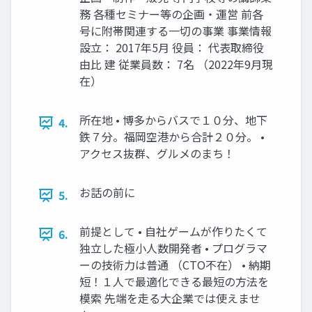
務 各種セミナー等の企画・運営 前各
号に附帯関連する⼀切の事業 事業情報
設⽴： 2017年5⽉ 役員： 代表取締役
由⽐ 建 従業員数： 7名 （2022年9⽉現
在）
所在地 • 博多からバスで１０分、地下
4.
鉄７分。福岡空港から合計２０分。 •
アクセス抜群、グルメのまち！
お話の前に
5.
前提として • ⾃社ゲームが作りたくて
6.
独⽴した極⼩⼈数開発者 • プログラマ
ーの技術⼒は普通 （CTO不在） • 納期
短！１⼈で最適化できる最短の⽅法を
模索 先端を⾛る⼤企業では使えませ