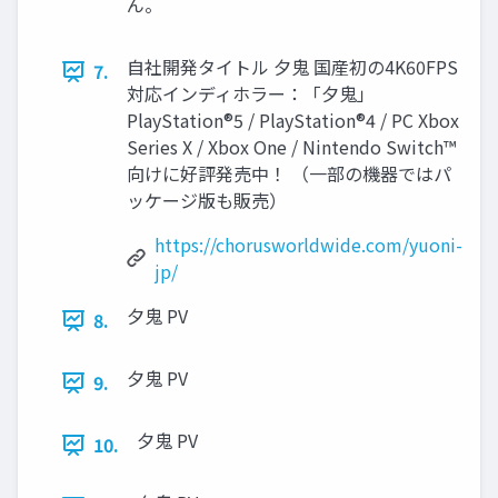
ん。
⾃社開発タイトル ⼣⻤ 国産初の4K60FPS
7.
対応インディホラー：「⼣⻤」
PlayStation®5 / PlayStation®4 / PC Xbox
Series X / Xbox One / Nintendo Switch™
向けに好評発売中！ （⼀部の機器ではパ
ッケージ版も販売）
https://chorusworldwide.com/yuoni-
jp/
⼣⻤ PV
8.
⼣⻤ PV
9.
⼣⻤ PV
10.