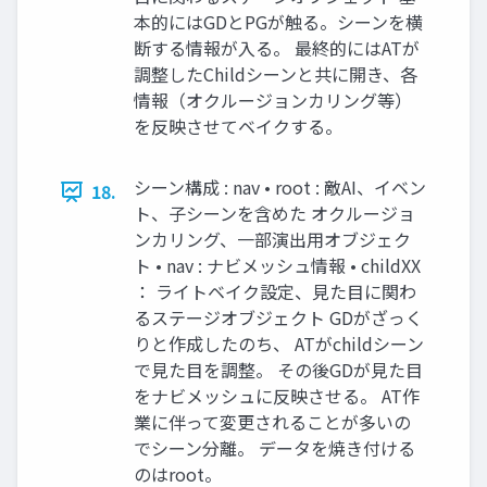
本的にはGDとPGが触る。シーンを横
断する情報が⼊る。 最終的にはATが
調整したChildシーンと共に開き、各
情報（オクルージョンカリング等）
を反映させてベイクする。
シーン構成 : nav • root : 敵AI、イベン
18.
ト、⼦シーンを含めた オクルージョ
ンカリング、⼀部演出⽤オブジェク
ト • nav : ナビメッシュ情報 • childXX
： ライトベイク設定、⾒た⽬に関わ
るステージオブジェクト GDがざっく
りと作成したのち、 ATがchildシーン
で⾒た⽬を調整。 その後GDが⾒た⽬
をナビメッシュに反映させる。 AT作
業に伴って変更されることが多いの
でシーン分離。 データを焼き付ける
のはroot。