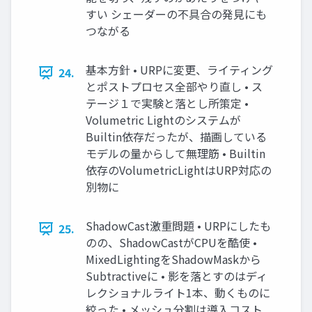
すい シェーダーの不具合の発⾒にも
つながる
基本⽅針 • URPに変更、ライティング
24.
とポストプロセス全部やり直し • ス
テージ１で実験と落とし所策定 •
Volumetric Lightのシステムが
Builtin依存だったが、描画している
モデルの量からして無理筋 • Builtin
依存のVolumetricLightはURP対応の
別物に
ShadowCast激重問題 • URPにしたも
25.
のの、ShadowCastがCPUを酷使 •
MixedLightingをShadowMaskから
Subtractiveに • 影を落とすのはディ
レクショナルライト1本、動くものに
絞った • メッシュ分割は導⼊コスト