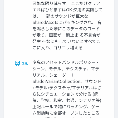
可能な限り減らす。 ここだけクリア
すればひとまずはOK ⼣⻤の実例して
は、 ⼀部のサウンドが巨⼤な
SharedAssetsにパッキングされ、 ⾳
を鳴らした際にこのデータのロード
が⾛り、画⾯が⼀瞬⽌ま る不具合が
発⽣ ←なにもしていないとすべてこ
こに⼊り、ゴリゴリ増える
⼣⻤のアセットバンドルポリシー •
29.
シーン、モデル、テクスチャ、マテ
リアル、シェーダー＋
ShaderVariantCollection、サウンド
• モデル/テクスチャ/マテリアルはさ
らにシチュエーションで分ける (病
院、学校、和室、共通、シナリオ等)
上記ルールで雑にパッキング、ゲー
ム起動時に全部オープンしたところ