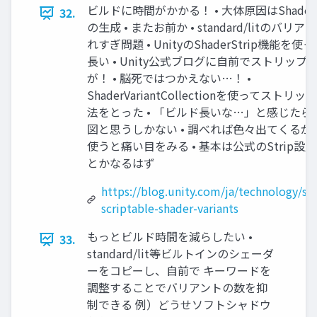
ビルドに時間がかかる！ • ⼤体原因はShaderVa
32.
の⽣成 • またお前か • standard/litのバリ
れすぎ問題 • UnityのShaderStrip機能を
⻑い • Unity公式ブログに⾃前でストリップ
が！ • 脳死ではつかえない…！ •
ShaderVariantCollectionを使ってストリ
法をとった • 「ビルド⻑いな…」と感じたら
図と思うしかない • 調べれば⾊々出てくるが
使うと痛い⽬をみる • 基本は公式のStrip設
とかなるはず
https://blog.unity.com/ja/technology/str
scriptable-shader-variants
もっとビルド時間を減らしたい •
33.
standard/lit等ビルトインのシェーダ
ーをコピーし、⾃前で キーワードを
調整することでバリアントの数を抑
制できる 例）どうせソフトシャドウ