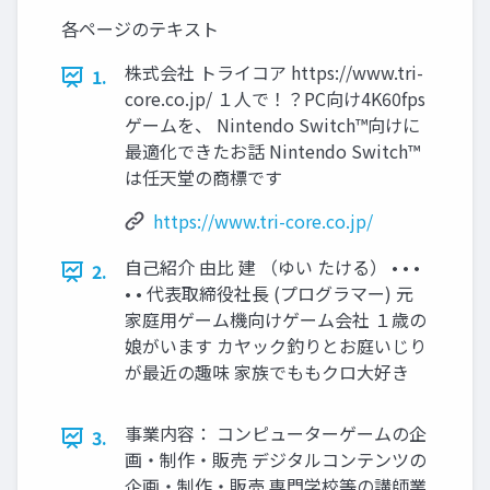
各ページのテキスト
株式会社 トライコア https://www.tri-
1.
core.co.jp/ １⼈で！？PC向け4K60fps
ゲームを、 Nintendo Switch™向けに
最適化できたお話 Nintendo Switch™
は任天堂の商標です
https://www.tri-core.co.jp/
⾃⼰紹介 由⽐ 建 （ゆい たける） • • •
2.
• • 代表取締役社⻑ (プログラマー) 元
家庭⽤ゲーム機向けゲーム会社 １歳の
娘がいます カヤック釣りとお庭いじり
が最近の趣味 家族でももクロ⼤好き
事業内容： コンピューターゲームの企
3.
画・制作・販売 デジタルコンテンツの
企画・制作・販売 専⾨学校等の講師業