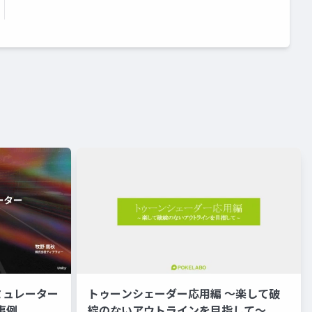
ミュレーター
トゥーンシェーダー応用編 ～楽して破
事例
綻のないアウトラインを目指して～