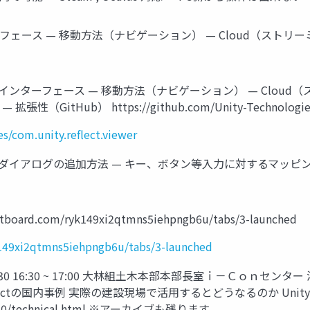
ンターフェース — 移動方法（ナビゲーション） — Cloud（スト
ザーインターフェース — 移動方法（ナビゲーション） — Clou
（GitHub） https://github.com/Unity-Technologies/co
s/com.unity.reflect.viewer
ニューダイアログの追加方法 — キー、ボタン等入力に対するマッ
ard.com/ryk149xi2qtmns5iehpngb6u/tabs/3-launched
k149xi2qtmns5iehpngb6u/tabs/3-launched
 ~ 15:30 16:30 ~ 17:00 大林組土木本部本部長室ｉ－Ｃｏｎセンター 湯淺 
 Unity Reflectの国内事例 実際の建設現場で活用するとどうなるのか
/2020/technical.html ※アーカイブも残ります