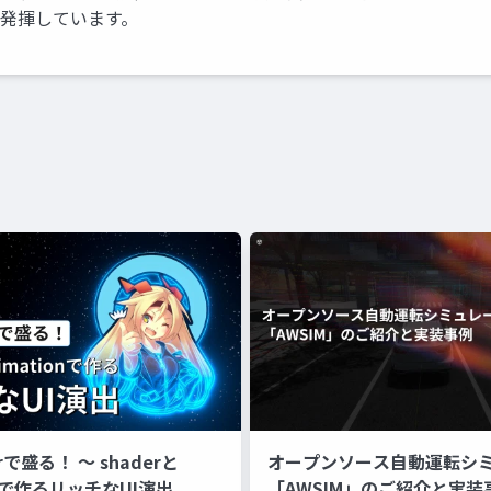
を発揮しています。
erで盛る！ 〜 shaderと
オープンソース自動運転シ
onで作るリッチなUI演出
「AWSIM」のご紹介と実装