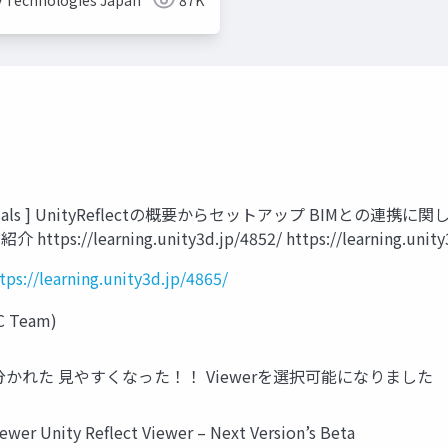
y Technologies Japan
87K
aterials ] UnityReflectの概要からセットアップ BIMとの連
/learning.unity3d.jp/4852/ https://learning.unity3
tps://learning.unity3d.jp/4865/
EC Team)
れた 見やすくなった！！ Viewerを選択可能になりました
wer Unity Reflect Viewer – Next Version’s Beta