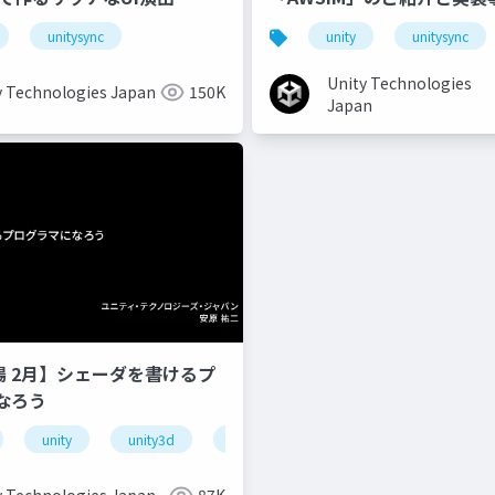
unitysync
unity
unitysync
Unity Technologies
y Technologies Japan
150K
Japan
道場 2月】シェーダを書けるプ
なろう
unity
unity3d
shader
unity道場
unitydoj