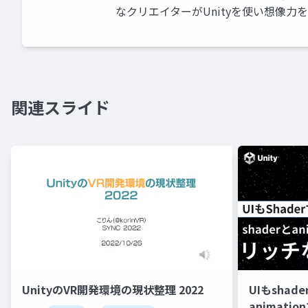
なクリエイターがUnityを使い想像力
関連スライド
UnityのVR開発環境の現状整理 2022
UIもshad
animati