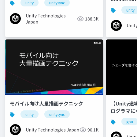
unity
unitysync
unity
Unity Technologies
188.3K
Japan
Unit
モバイル向け大量描画テクニック
【Unity
ログラマに
unity
unitysync
gpu
Unity Technologies Japan
90.1K