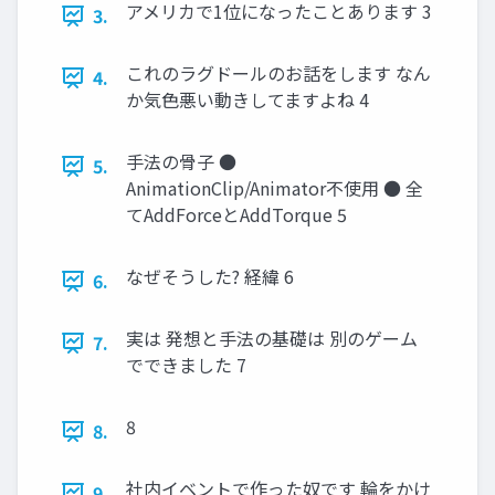
アメリカで1位になったことあります 3
3.
これのラグドールのお話をします なん
4.
か気色悪い動きしてますよね 4
手法の骨子 ●
5.
AnimationClip/Animator不使用 ● 全
てAddForceとAddTorque 5
なぜそうした? 経緯 6
6.
実は 発想と手法の基礎は 別のゲーム
7.
でできました 7
8
8.
社内イベントで作った奴です 輪をかけ
9.