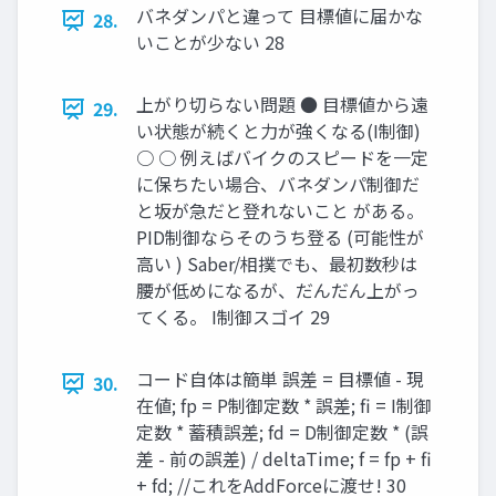
バネダンパと違って 目標値に届かな
28.
いことが少ない 28
上がり切らない問題 ● 目標値から遠
29.
い状態が続くと力が強くなる(I制御)
○ ○ 例えばバイクのスピードを一定
に保ちたい場合、バネダンパ制御だ
と坂が急だと登れないこと がある。
PID制御ならそのうち登る (可能性が
高い ) Saber/相撲でも、最初数秒は
腰が低めになるが、だんだん上がっ
てくる。 I制御スゴイ 29
コード自体は簡単 誤差 = 目標値 - 現
30.
在値; fp = P制御定数 * 誤差; ﬁ = I制御
定数 * 蓄積誤差; fd = D制御定数 * (誤
差 - 前の誤差) / deltaTime; f = fp + ﬁ
+ fd; //これをAddForceに渡せ! 30