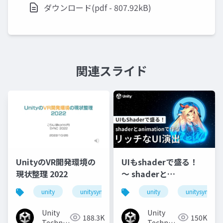
ダウンロード(pdf - 807.92kB)
関連スライド
UnityのVR開発環境の
UIもshaderで盛る！
現状整理 2022
〜 shaderと
animationで作るリッ
unity
unitysync
unity
unitysync
チなUI演出
Unity
Unity
188.3K
150K
Technologies
Technologies