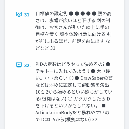
目標値の設定例 ● ● ● ● ● 腰の高
31.
さは、歩幅が広いほど下げる 剣の制
御は、お客さんが引いた線上に手の
目標を置く 顔や体幹は敵に向ける 剣
が前に出るほど、前足を前に出す な
どなど 31
PIDの定数はどうやって決めるの? ●
32.
テキトーに入れてみよう!! ● 大→硬
い。小→柔らい ○ ● DrawSaberの首
などは弱めに設定して躍動感を演出
10:1:2から始めるといい感じがしてい
る(根拠はない) ○ ガクガクしたら D
を下げるといいかもしれない。 ■
ArticulationBodyだと暴れやすいの
で Dは0.5から(根拠はない) 32