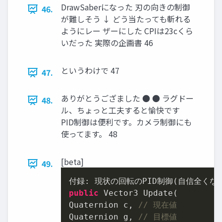
DrawSaberになった 刃の向きの制御
46.
が難しそう ↓ どう当たっても斬れる
ようにレー ザーにした CPIは23cくら
いだった 実際の企画書 46
というわけで 47
47.
ありがとうござました ● ● ラグドー
48.
ル、ちょっと工夫すると愉快です
PID制御は便利です。カメラ制御にも
使ってます。 48
[beta]
49.
public
 Vector3 Update(

Quaternion c, 
// 現在値
Quaternion g, 
// 目標値