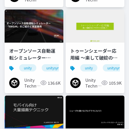
Japan
Japan
オープンソース自動運
トゥーンシェーダー応
転シミュレーター
用編 ～楽して破綻のな
「AWSIM」のご紹介と
いアウトラインを目指
unity
unitysync
unity
unitysync
実装事例
して～
Unity
Unity
136.6K
105.9K
Technologies
Technologies
Japan
Japan