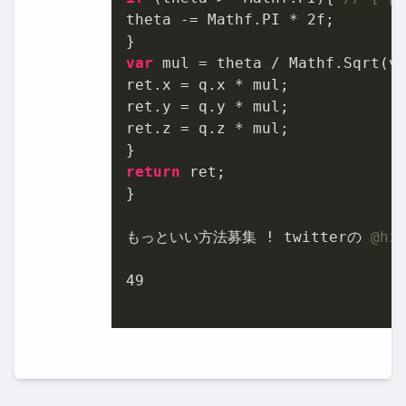
theta -= Mathf.PI * 
2f
;

var
 mul = theta / Mathf.Sqrt(vl
ret.x = q.x * mul;

ret.y = q.y * mul;

ret.z = q.z * mul;

return
 ret;

}

もっといい方法募集 ! twitterの 
@hi
49