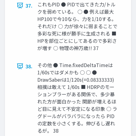
これもPID ● PIDで出てきた力/トル
37.
クを弱めている。 ○ ● 例えば最大
HP100で今10なら、力を1/10する。
それだけ ○ 力が徐々に弱まることで
多彩な死に様が勝手に生成される ■
HPを部位ごとにしてあるので多彩さ
が増す ○ 物理の神万歳!! 37
その他 ● Time.ﬁxedDeltaTimeは
38.
1/60sではダメかも ○ ○ ●
DrawSaberは1/120s(=0.08333333)
相撲は敢えて 1/60s ■ HDRPのモー
ションブラーがある関係で、多少暴
れた方が面白かった 関節が増えるほ
ど目に見えて不安定になる印象 ○ ラ
グドールがバラバラになったら PID
の定数を小さくする。伸びるし遅れ
るが。 38