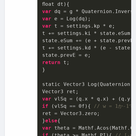
var
var
var
 t = settings.kp * e;

t += settings.ki * state.eSum;

state.eSum += (e + state.prevE
t += settings.kd * (e - state.p
return
 t;

}

static Vector3 Log(Quaternion 
var
if
 (vlSq == 
0f
){ 
// w = 1か-
ret = Vector3.zero;

}
else
var
 theta = Mathf.Acos(Mathf.C
if
 (theta >= Mathf.PI){ 
// [-p