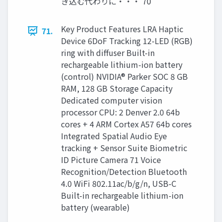
き込む代わりに・・・ 70
Key Product Features LRA Haptic
71.
Device 6DoF Tracking 12-LED (RGB)
ring with diffuser Built-in
rechargeable lithium-ion battery
(control) NVIDIA® Parker SOC 8 GB
RAM, 128 GB Storage Capacity
Dedicated computer vision
processor CPU: 2 Denver 2.0 64b
cores + 4 ARM Cortex A57 64b cores
Integrated Spatial Audio Eye
tracking + Sensor Suite Biometric
ID Picture Camera 71 Voice
Recognition/Detection Bluetooth
4.0 WiFi 802.11ac/b/g/n, USB-C
Built-in rechargeable lithium-ion
battery (wearable)