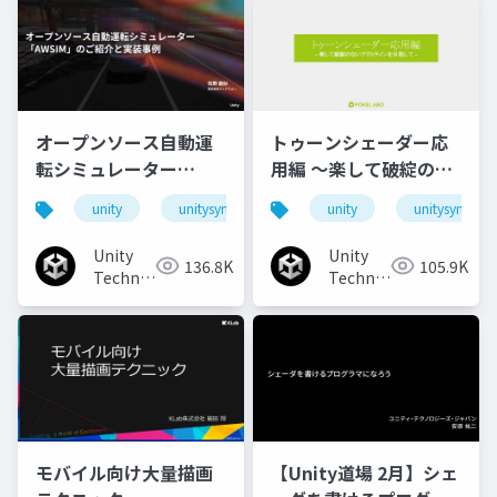
オープンソース自動運
トゥーンシェーダー応
転シミュレーター
用編 ～楽して破綻のな
「AWSIM」のご紹介と
いアウトラインを目指
unity
unitysync
unity
unitysync
実装事例
して～
Unity
Unity
136.8K
105.9K
Technologies
Technologies
Japan
Japan
モバイル向け大量描画
【Unity道場 2月】シェ