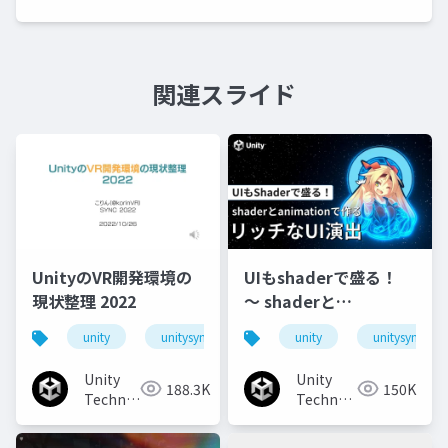
関連スライド
UnityのVR開発環境の
UIもshaderで盛る！
現状整理 2022
〜 shaderと
animationで作るリッ
unity
unitysync
unity
unitysync
チなUI演出
Unity
Unity
188.3K
150K
Technologies
Technologies
Japan
Japan