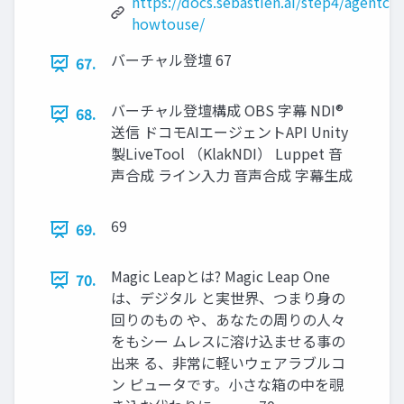
https://docs.sebastien.ai/step4/agentcraf
howtouse/
バーチャル登壇 67
67.
バーチャル登壇構成 OBS 字幕 NDI®
68.
送信 ドコモAIエージェントAPI Unity
製LiveTool （KlakNDI） Luppet 音
声合成 ライン入力 音声合成 字幕生成
69
69.
Magic Leapとは? Magic Leap One
70.
は、デジタル と実世界、つまり身の
回りのもの や、あなたの周りの人々
をもシー ムレスに溶け込ませる事の
出来 る、非常に軽いウェアラブルコ
ン ピュータです。小さな箱の中を覗