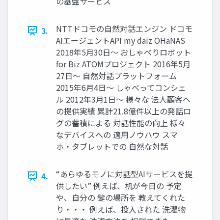
の基盤サービス
NTTドコモの自然対話エンジン ドコモ
3.
AIエージェントAPI my daiz OHaNAS
2018年5月30日～ おしゃべりロボット
for Biz ATOMプロジェクト 2016年5月
27日～ 自然対話プラットフォーム
2015年6月4日～ しゃべってコンシェ
ル 2012年3月1日～ 様々な 法人顧客へ
の提供実績 累計21.8億件以上の発話ロ
グの蓄積による 対話性能の向上 様々
なデバイスへの 適用ノウハウ スマ
ホ・タブレットでの 自然な対話
“あらゆるモノに対話型AIサービスを提
4.
供したい” 例えば、机が今日の 予定
や、自分の 鍵の場所を 教えてくれた
り・・・ 例えば、投入された 洗濯物