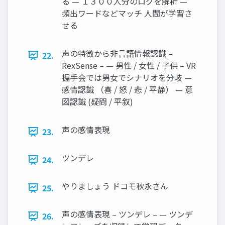
る — １３００人分のログを解析 —
頻出ワードなどマッチ 人間が学習さ
せる
声の特徴から非言語情報認識 –
22.
RexSense – — 男性 / 女性 / 子供 – VR
握手会では男女でシナリオを分岐 —
感情認識 （喜 / 怒 / 悲 / 平静） — 意
図認識 (疑問 / 平叙)
声の感情表現
23.
ツンデレ
24.
やりましょう ドコモ秋永さん
25.
声の感情表現 – ツンデレ – — ツンデ
26.