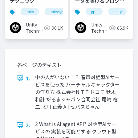
テクニック
ーダを書けるプログラ
マになろう
unity
unitysync
gpu
unity
Unity
Unity
90.1K
86.9K
Technologies
Technologies
Japan
Japan
各ページのテキスト
中の人がいない！？ 音声対話型AIサー
1.
ビスを使った バーチャルキャラクター
の作り方 株式会社N T T ドコモ 秋永
和計 だるまジャパン合同会社 尾崎 竜
二 北川 正義 A I セバスちゃん
2 What is AI agent API? 対話型AIサー
2.
ビスの 実装を可能とする クラウド型