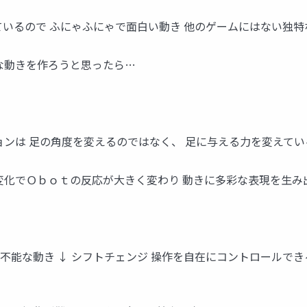
ているので ふにゃふにゃで⾯⽩い動き 他のゲームにはない独特
な動きを作ろうと思ったら…
ョンは ⾜の⾓度を変えるのではなく、 ⾜に与える⼒を変えてい
変化でＯｂｏｔの反応が⼤きく変わり 動きに多彩な表現を⽣み
予測不能な動き ↓ シフトチェンジ 操作を⾃在にコントロールで