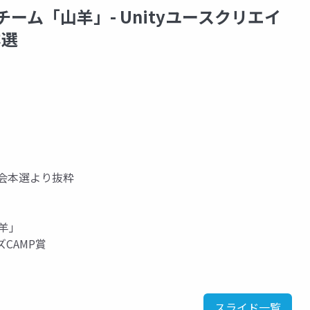
校 チーム「山羊」- Unityユースクリエイ
本選
表会本選より抜粋
山羊」
ズCAMP賞
スライド一覧