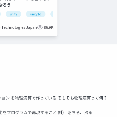
なろう
unity
unity3d
shader
unity道場
unitydoj
y Technologies Japan
86.9K
ション を物理演算で作っている そもそも物理演算って何？
動をプログラムで再現すること 例） 落ちる、滑る