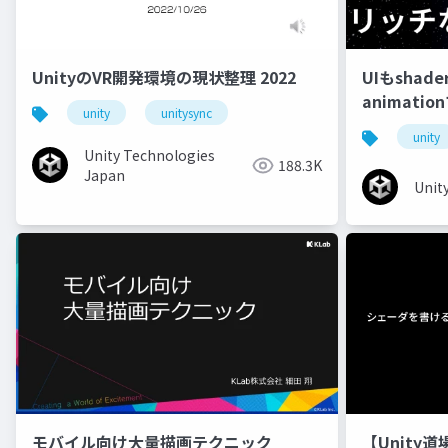
UnityのVR開発環境の現状整理 2022
UIもshad
animati
unity
unitysync
unity
Unity Technologies
188.3K
Japan
Unit
モバイル向け大量描画テクニック
【Unity