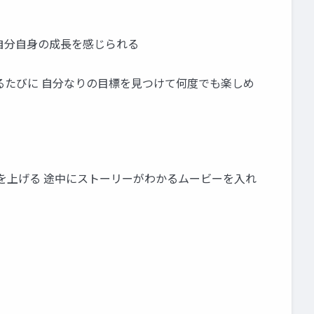
⾃分⾃⾝の成⻑を感じられる
るたびに ⾃分なりの⽬標を⾒つけて何度でも楽しめ
感を上げる 途中にストーリーがわかるムービーを⼊れ