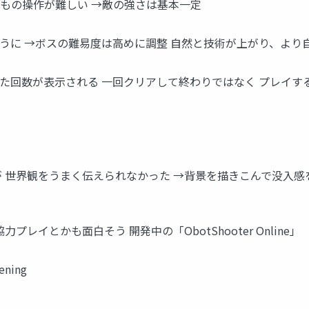
そもの操作が難しい →敵の強さは基本⼀定
うに →ボスの難易度は⾼めに調整 ⾃然と技術が上がり、より
た回数が表⽰される ⼀回クリアして終わりではなく プレイす
が 世界観をうまく伝えられなかった →背景を描きこんで没⼊
レイとかも⾯⽩そう 開発中の「ObotShooter Online」
tening