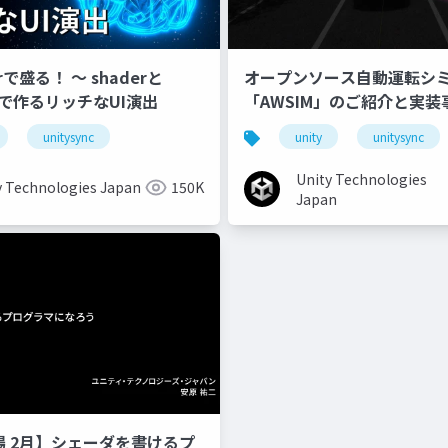
erで盛る！ 〜 shaderと
オープンソース自動運転シ
onで作るリッチなUI演出
「AWSIM」のご紹介と実装
unitysync
unity
unitysync
Unity Technologies
y Technologies Japan
150K
Japan
道場 2月】シェーダを書けるプ