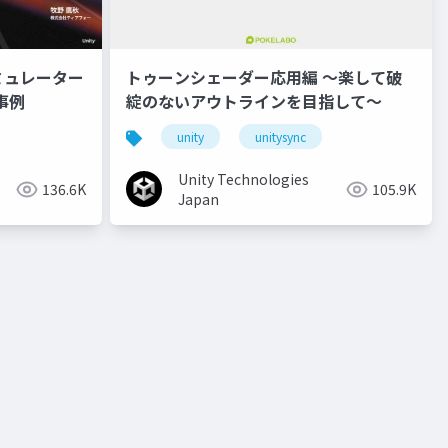
ミュレーター
トゥーンシェーダー応用編 ～楽して破
事例
綻のないアウトラインを目指して～
unity
unitysync
Unity Technologies
136.6K
105.9K
Japan