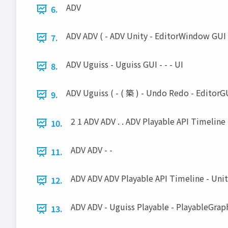
ADV
6.
ADV ADV ( - ADV Unity - EditorWindow GUI -
7.
ADV Uguiss - Uguiss GUI - - - UI
8.
ADV Uguiss ( - ( 築 ) - Undo Redo - EditorGU
9.
2 1 ADV ADV . . ADV Playable API Timeline
10.
ADV ADV - -
11.
ADV ADV ADV Playable API Timeline - Unit
12.
ADV ADV - Uguiss Playable - PlayableGrap
13.