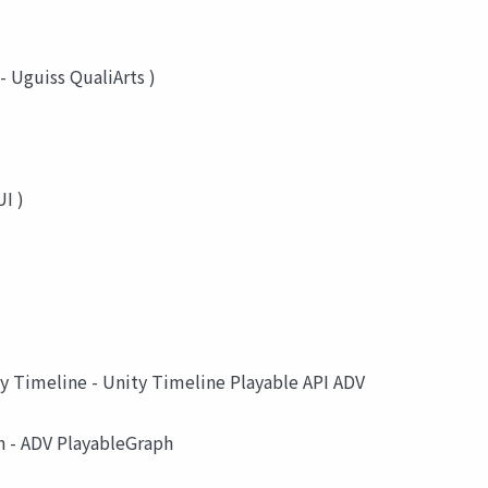
 Uguiss QualiArts )
I )
y Timeline - Unity Timeline Playable API ADV
h - ADV PlayableGraph