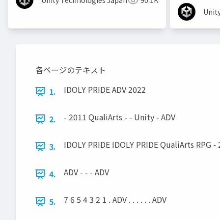
Unity Technologies Japan
90.1K
Unit
各ページのテキスト
IDOLY PRIDE ADV 2022
1.
- 2011 QualiArts - - Unity - ADV
2.
IDOLY PRIDE IDOLY PRIDE QualiArts RPG - 
3.
ADV - - - ADV
4.
7 6 5 4 3 2 1 . ADV . . . . . . ADV
5.