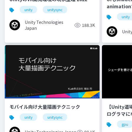
animati
unity
unitysync
unity
Unity Technologies
188.3K
Japan
Unit
モバイル向け大量描画テクニック
【Unity
ログラマに
unity
unitysync
gpu