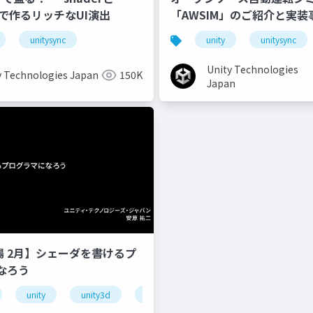
onで作るリッチなUI演出
「AWSIM」のご紹介と実装
unitysync
unity
unitysync
Unity Technologies
y Technologies Japan
150K
Japan
道場 2月】シェーダを書けるプ
なろう
unity
unity3d
shader
unity道場
unitydoj