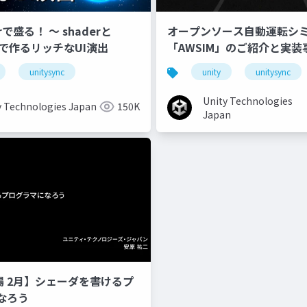
erで盛る！ 〜 shaderと
オープンソース自動運転シ
onで作るリッチなUI演出
「AWSIM」のご紹介と実装
unitysync
unity
unitysync
Unity Technologies
y Technologies Japan
150K
Japan
道場 2月】シェーダを書けるプ
なろう