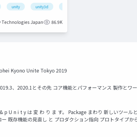
unity
unity3d
shader
unity道場
unitydoj
y Technologies Japan
86.9K
ei Kyono Unite Tokyo 2019
と 2019.3、2020.1とその先 コア機能とパフォーマンス 製
U n i t y は 変 わ り ま す。 Package まわり 新しいツ
 既存機能の見直し と プロダクション指向 プロトタイプからデプ