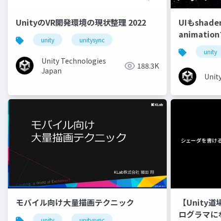
UnityのVR開発環境の現状整理 2022
UIもshad
animati
unity
unitysync
unity
Unity Technologies
188.3K
Japan
Unit
モバイル向け大量描画テクニック
【Unity
ログラマに
unity
unitysync