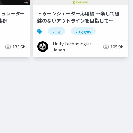
ミュレーター
トゥーンシェーダー応用編 ～楽して破
事例
綻のないアウトラインを目指して～
unity
unitysync
Unity Technologies
136.6K
105.9K
Japan