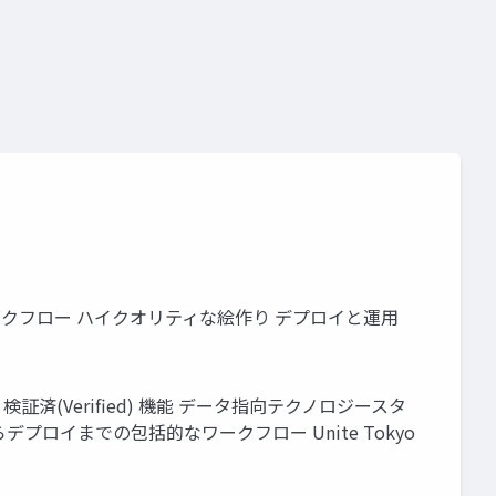
o
unity道場 2月~シェーダを書けるプログラマになろう~
作とワークフロー ハイクオリティな絵作り デプロイと運用
ールと検証済(Verified) 機能 データ指向テクノロジースタ
ロイまでの包括的なワークフロー Unite Tokyo