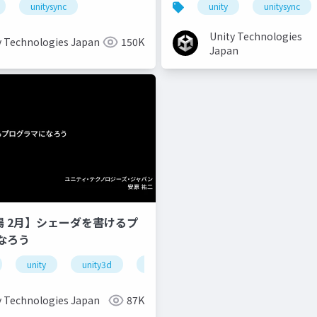
unitysync
unity
unitysync
Unity Technologies
y Technologies Japan
150K
Japan
道場 2月】シェーダを書けるプ
なろう
unity
unity3d
shader
unity道場
unitydoj
y Technologies Japan
87K