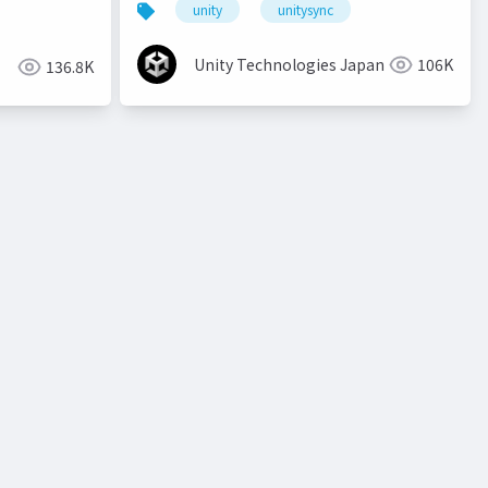
unity
unitysync
Unity Technologies Japan
106K
136.8K
o
unity道場 2月~シェーダを書けるプログラマになろう~