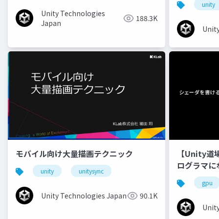
unity
Unity Technologies
188.3K
Japan
Unit
モバイル向け大量描画テクニック
【Unity
ログラマに
unity
unitysync
gpu
Unity Technologies Japan
90.1K
Unit