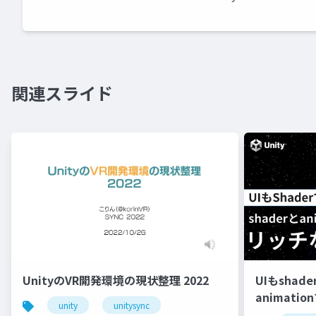
関連スライド
UnityのVR開発環境の現状整理 2022
UIもshad
animati
unity
unitysync