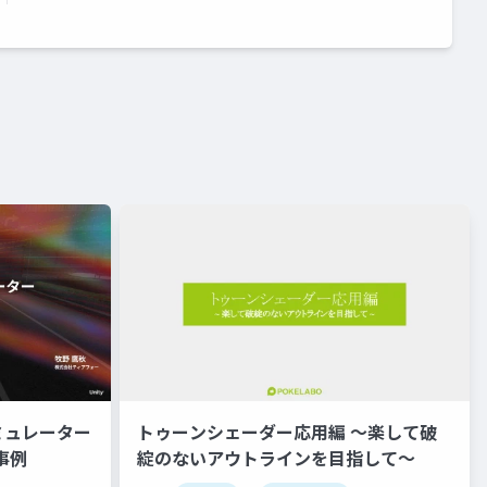
ミュレーター
トゥーンシェーダー応用編 ～楽して破
事例
綻のないアウトラインを目指して～