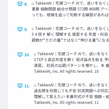
⌂ TakkenAI｜宅建コーチ AIで、迷
8.
重要 個数問題 組合せ問題 572問 468
っても、根拠を追って判断する練習があれば崩れにくい。 © T
⌂ TakkenAI｜宅建コーチ AIで、迷
9.
3 4 探す 解く 理解する 復習する 年度
題数が“ただの量”ではなく“伸びる量”になる。 © Takken
⌂ TakkenAI｜宅建コーチ AIで、迷い
10.
STEP 3 直近年度を解く 弱点論点を絞
演習。 初見の出題パターンを増やし、本 
TakkenAI, Inc. All rights reserved. 10
⌂ TakkenAI｜宅建コーチ AIで、迷
11.
過去問を何周しても不安 初見問題への対応
理解して覚えたい 本番形式が不安 個数・
TakkenAI, Inc. All rights reserved. 11