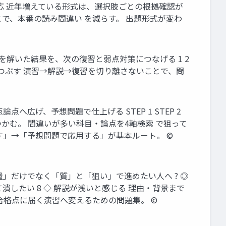
も対応 近年増えている形式は、選択肢ごとの根拠確認が
ことで、本番の読み間違い を減らす。 出題形式が変わ
題を解いた結果を、次の復習と弱点対策につなげる 1 2
点をつぶす 演習→解説→復習を切り離さないことで、問
点へ広げ、予想問題で仕上げる STEP 1 STEP 2
つかむ。 間違いが多い科目・論点を4軸検索 で狙って
す」→「予想問題で応用する」が基本ルート。 ©
「量」だけでなく「質」と「狙い」で進めたい人へ ? ◎
したい 8 ◇ 解説が浅いと感じる 理由・背景まで
合格点に届く演習へ変えるための問題集。 ©