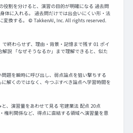
ぞれの役割を分けると、演習の目的が明確になる 過去問
を身体に入れる。 過去問だけでは出会いにくい形・法
kenAI, Inc. All rights reserved.
3」で終わらせず、理由・背景・記憶まで残す 01 ポイ
 08 総合解説 「なぜそうなるか」まで理解できると、似た
解きたい問題を瞬時に呼び出し、弱点論点を狙い撃ちする
やみくもに解くのではなく、今つぶすべき論点へ学習時間を
みと、演習量をあわせて見る 宅建業法 配点 20点
1問 宅建業法・権利関係など、得点に直結する領域へ演習量を意