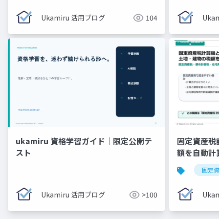
Ukamiru 活用ブログ
104
Uka
ukamiru 資格学習ガイド｜限定公開テ
固定資産税
スト
額を自動計
固定
Ukamiru 活用ブログ
>100
Uka