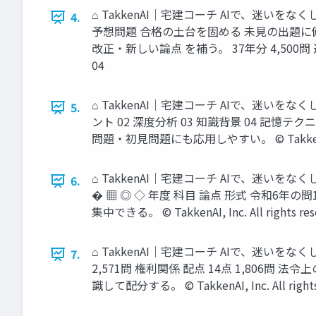
⌂ TakkenAI｜宅建コーチ AIで、迷
4.
予想問題 合格の土台を固める 未見の出題
改正・新しい論点 を補う。 37年分 4,500問 過
04
⌂ TakkenAI｜宅建コーチ AIで、迷い
5.
ント 02 深度分析 03 知識背景 04 記憶
問題・初見問題にも応用しやすい。 © TakkenAI, Inc.
⌂ TakkenAI｜宅建コーチ AIで、迷
6.
� ▦ ◎ ◇ 年度 科目 論点 形式 令和
集中できる。 © TakkenAI, Inc. All rights res
⌂ TakkenAI｜宅建コーチ AIで、迷い
7.
2,571問 権利関係 配点 14点 1,806問
識して配分する。 © TakkenAI, Inc. All rights 