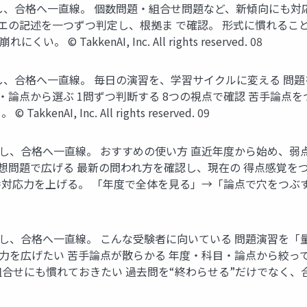
いをなくし、合格へ一直線。 個数問題・組合せ問題など、新傾向に
問 ア〜エの記述を一つずつ判定し、根拠ま で確認。 形式に慣れる
akkenAI, Inc. All rights reserved. 08
いをなくし、合格へ一直線。 毎日の演習を、学習サイクルに変える 問
・科目・論点から選ぶ 1問ずつ判断する 8つの視点で確認 苦手論
AI, Inc. All rights reserved. 09
をなくし、合格へ一直線。 おすすめの使い方 直近年度から始め、弱点論
る 予想問題で広げる 最新の問われ方を確認し、現在の 得点感覚を
番対応力を上げる。 「年度で全体を見る」→「論点で穴をつぶ
いをなくし、合格へ一直線。 こんな受験者に向いている 問題演習を
力を広げたい 苦手論点が散らかる 年度・科目・論点から絞って潰
組合せにも慣れておきたい 過去問を“終わらせる”だけでなく、