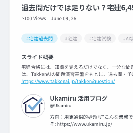
過去問だけでは足りない？宅建6,4
>100 Views
June 09, 26
#宅建過去問
#宅建
#宅建試験
#AI
スライド概要
宅建合格には、知識を覚えるだけでなく、十分な問
は、TakkenAIの問題演習基盤をもとに、過去問
https://www.takkenai.jp/takken/question/
Ukamiru 活用ブログ
@Ukamiru
方向：用更通俗的标题写“こんな業務で使
そ: https://www.ukamiru.jp/