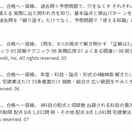
いをなくし、合格へ一直線。 過去問＋予想問題で、穴をなくす それ
に備える 実際に出た問われ方を知り、基本論点と頻出パター ン
去問を「繰り返す」だけでなく、予想問題で「使える知識」に変換する。 © Tak
をなくし、合格へ一直線。 1問を、8つの視点で解き明かす 「正解は
テクニック 05 試験テクニック 06 実務応用 07 よくある間違い
 All rights reserved. 05
いをなくし、合格へ一直線。 年度・科目・論点・形式の4軸検索 
6年の問1 宅建業法だけ 35条書面だけ 個数・組合せ 広い範囲を
erved. 06
をなくし、合格へ一直線。 4科目の配点と収録数 出題される科目の重
 法令上の制限 配点 8点 1,032問 税・その他 配点 8点 1,04
reserved. 07