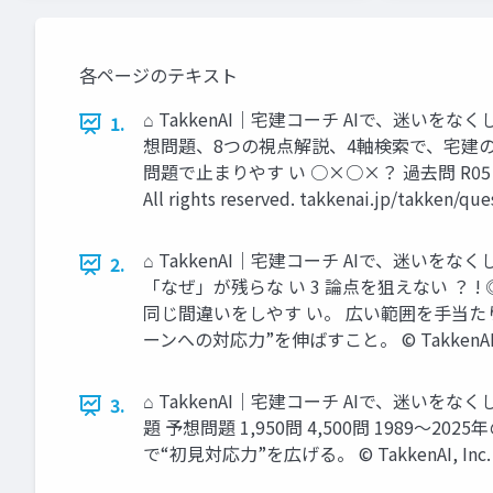
各ページのテキスト
⌂ TakkenAI｜宅建コーチ AIで、迷い
1.
想問題、8つの視点解説、4軸検索で、宅建の問
問題で止まりやす い ○×○×？ 過去問 R05 狙って
All rights reserved. takkenai.jp/takken/que
⌂ TakkenAI｜宅建コーチ AIで、迷い
2.
「なぜ」が残らな い 3 論点を狙えない ？
同じ間違いをしやす い。 広い範囲を手当た
ーンへの対応力”を伸ばすこと。 © TakkenAI, Inc. A
⌂ TakkenAI｜宅建コーチ AIで、迷い
3.
題 予想問題 1,950問 4,500問 198
で“初見対応力”を広げる。 © TakkenAI, Inc. All 