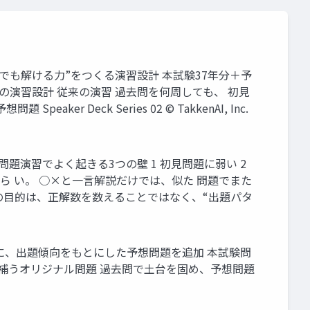
“初見でも解ける力”をつくる演習設計 本試験37年分＋予
Iの演習設計 従来の演習 過去問を何周しても、 初見
r Deck Series 02 © TakkenAI, Inc.
の問題演習でよく起きる3つの壁 1 初見問題に弱い 2
づら い。 ○×と一言解説だけでは、似た 問題でまた
習の目的は、正解数を数えることではなく、“出題パタ
7年分に、出題傾向をもとにした予想問題を追加 本試験問
を 演習で補うオリジナル問題 過去問で土台を固め、予想問題