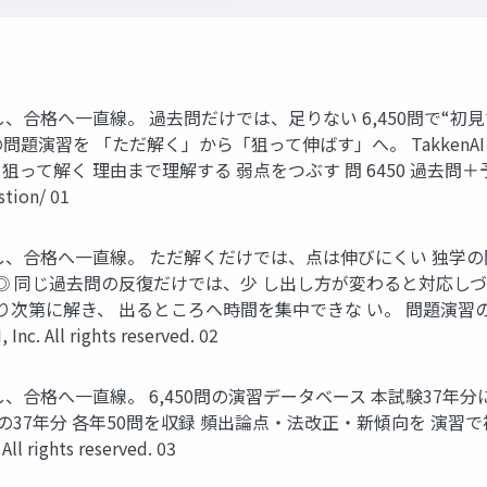
をなくし、合格へ一直線。 過去問だけでは、足りない 6,450問で
題演習を 「ただ解く」から「狙って伸ばす」へ。 TakkenA
解く 理由まで理解する 弱点をつぶす 問 6450 過去問＋予想問題 Speake
stion/ 01
をなくし、合格へ一直線。 ただ解くだけでは、点は伸びにくい 独学
 ! ◎ 同じ過去問の反復だけでは、少 し出し方が変わると対応し
り次第に解き、 出るところへ時間を集中できな い。 問題演
ll rights reserved. 02
をなくし、合格へ一直線。 6,450問の演習データベース 本試験3
9〜2025年の37年分 各年50問を収録 頻出論点・法改正・新傾向
rights reserved. 03