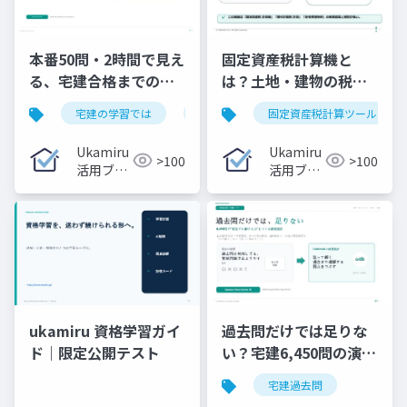
本番50問・2時間で見え
固定資産税計算機と
る、宅建合格までの距
は？土地・建物の税額
離
を自動計算
宅建の学習では
宅建試験
固定資産税計算ツール
Ukamiru
Ukamiru
>100
>100
活用ブロ
活用ブロ
グ
グ
ukamiru 資格学習ガイ
過去問だけでは足りな
ド｜限定公開テスト
い？宅建6,450問の演習
設計
宅建過去問