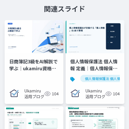
関連スライド
日商簿記3級をAI解説で
個人情報保護法 個人情
学ぶ｜ukamiru資格試
報 定義｜個人情報保護
験対策ガイド
法が定義する「個人情
個人情報保護法 個人情報 定
報」を1枚で整理
Ukamiru
Ukamiru
104
104
活用ブログ
活用ブログ