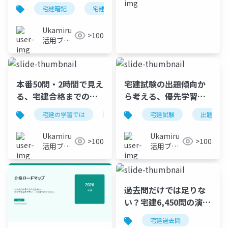
整理する
グ
宅建暗記
宅建試験
宅建過去問
Ukamiru
>100
活用ブロ
グ
本番50問・2時間で見え
宅建試験の出題傾向か
る、宅建合格までの距
ら考える、優先学習の
離
進め方 | TakkenAI
宅建の学習では
宅建試験
宅建試験
出題傾向
Ukamiru
Ukamiru
>100
>100
活用ブロ
活用ブロ
グ
グ
過去問だけでは足りな
い？宅建6,450問の演習
設計
宅建過去問