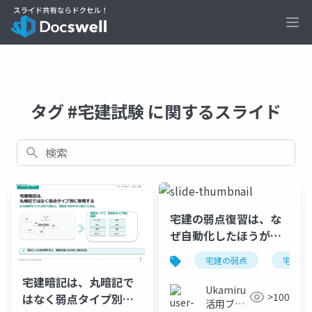
Ope
タグ #宅建試験 に関するスライド
検索
宅建の弱点復習は、な
ぜ自動化したほうが続
きやすいのか
宅建の弱点
宅建試
宅建暗記は、丸暗記で
Ukamiru
>100
はなく弱点タイプ別に
活用ブロ