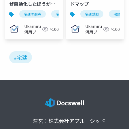
ぜ自動化したほうが続
ドマップ
きやすいのか
宅建の弱点
宅建試験
宅建過去問
宅建試験
宅建合格
宅建合
Ukamiru
Ukamiru
>100
>100
活用ブロ
活用ブロ
グ
グ
#宅建
運営：株式会社アプルーシッド