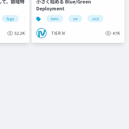
用して、領域特
小さく始める Blue/Green
！
Deployment
ware
dnn
fpga
rtl
autoware
tieriv
sre
riscv
cicd
llvm
52.2K
TIER IV
47K