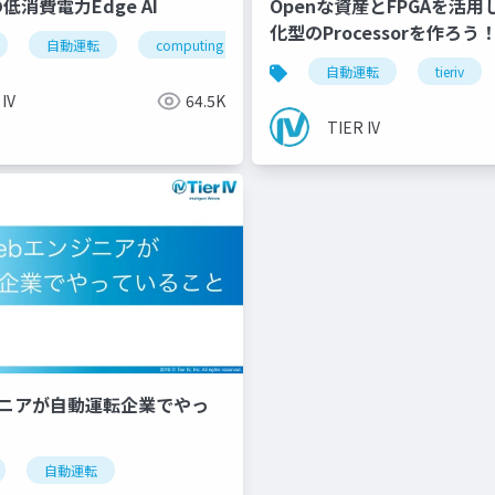
上の低消費電力Edge AI
Openな資産とFPGAを活
化型のProcessorを作ろう
自動運転
computing
hailo
edgeai
auto
自動運転
tieriv
 IV
64.5K
TIER IV
ジニアが自動運転企業でやっ
l
自動運転