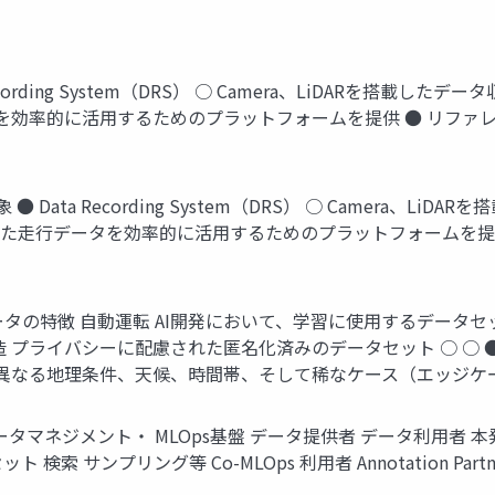
ecording System（DRS） ○ Camera、LiDARを搭載
を効率的に活用するためのプラットフォームを提供 ● リファレン
● Data Recording System（DRS） ○ Camera、
された走行データを効率的に活用するためのプラットフォームを提供 
ータの特徴 自動運転 AI開発において、学習に使用するデータセ
 プライバシーに配慮された匿名化済みのデータセット ○ ○ ●
 ○ 異なる地理条件、天候、時間帯、そして稀なケース（エッジケ
マネジメント・ MLOps基盤 データ提供者 データ利用者 本発表の対
 検索 サンプリング等 Co-MLOps 利用者 Annotation Par