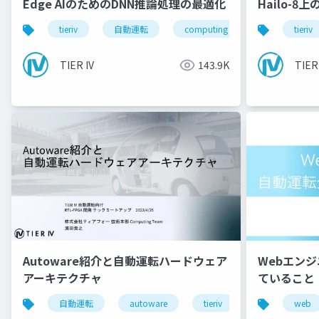
Edge AIのためのDNN推論処理の最適化
Hailo-8
tieriv
自動運転
computing
tierivmeetup
tieriv
TIER IV
143.9K
TIER
Autoware紹介と自動運転ハードウェア
Webエン
アーキテクチャ
ていること
自動運転
autoware
tieriv
fpga
web
rt