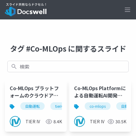
Ope
タグ #Co-MLOps に関するスライド
検索
Co-MLOps プラットフ
Co-MLOps Platformに
ォームのクラウドアー
よる自動運転AI開発の
キテクチャと大規模デ
民主化_川端
自動運転
tieriv
クラウドアーキテクチャ
co-mlops
自動運転
ータマネジメント_アッ
プ用
TIER IV
8.4K
TIER IV
30.5K