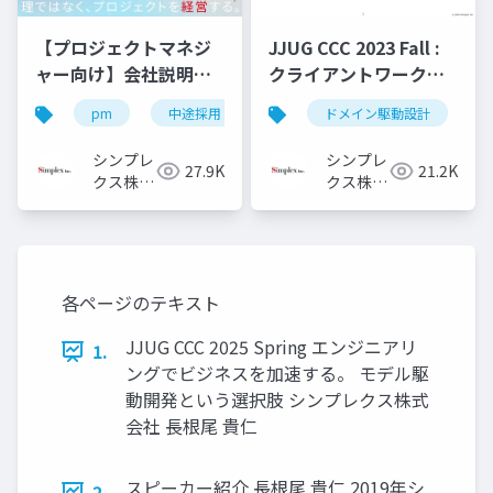
【プロジェクトマネジ
JJUG CCC 2023 Fall :
ャー向け】会社説明資
クライアントワークで
料
ドメイン駆動設計を活
pm
中途採用
キャリア採用
ドメイン駆動設計
pm採用
用してみてた
シンプレ
シンプレ
27.9K
21.2K
クス株式
クス株式
会社
会社
各ページのテキスト
JJUG CCC 2025 Spring エンジニアリ
1.
ングでビジネスを加速する。 モデル駆
動開発という選択肢 シンプレクス株式
会社 長根尾 貴仁
スピーカー紹介 長根尾 貴仁 2019年シ
2.