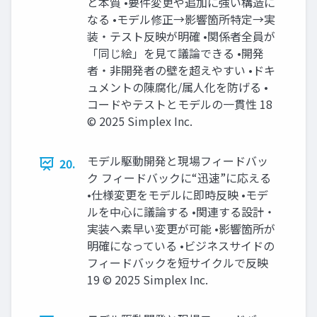
と本質 •要件変更や追加に強い構造に
なる •モデル修正→影響箇所特定→実
装・テスト反映が明確 •関係者全員が
「同じ絵」を見て議論できる •開発
者・非開発者の壁を超えやすい •ドキ
ュメントの陳腐化/属人化を防げる •
コードやテストとモデルの一貫性 18
© 2025 Simplex Inc.
モデル駆動開発と現場フィードバッ
20.
ク フィードバックに“迅速”に応える
•仕様変更をモデルに即時反映 •モデ
ルを中心に議論する •関連する設計・
実装へ素早い変更が可能 •影響箇所が
明確になっている •ビジネスサイドの
フィードバックを短サイクルで反映
19 © 2025 Simplex Inc.