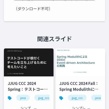
（ダウンロード不可）
関連スライド
JJUG CCC 2024
JJUG CCC 2024 Fall：
Spring：テストコード
Spring Modulithによ
が根付くチームを立ち
るDDDとEvent-driven
java
jjug_ccc
jjug_ccc
java
上げるために考えたい
Architectureの実践
こと
シンプ
シンプレ