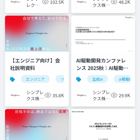
102.5K
48.2K
レクス
クス株式
株式会
会社
社
【エンジニア向け】会
AI駆動開発カンファレ
社説明資料
ンス 2025秋：AI駆動開
発実践！ SI企業におけ
エンジニア
ソフトウェアエンジニア
生成ai
フロントエ
ai駆動開発
る開発プロセス再設計
の取り組み紹介
シンプレ
シンプレ
35.8K
29.9K
クス株式
クス株式
会社
会社