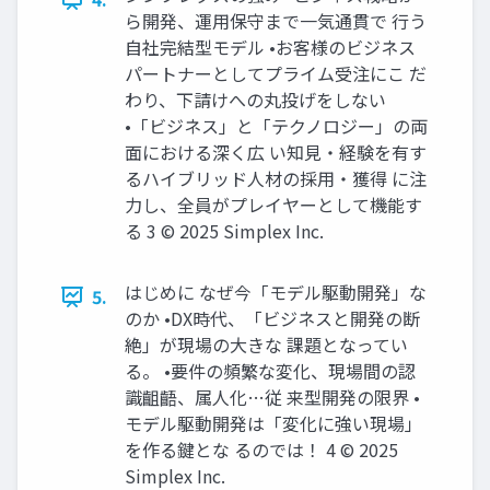
ら開発、運用保守まで一気通貫で 行う
自社完結型モデル •お客様のビジネス
パートナーとしてプライム受注にこ だ
わり、下請けへの丸投げをしない
•「ビジネス」と「テクノロジー」の両
面における深く広 い知見・経験を有す
るハイブリッド人材の採用・獲得 に注
力し、全員がプレイヤーとして機能す
る 3 © 2025 Simplex Inc.
はじめに なぜ今「モデル駆動開発」な
5.
のか •DX時代、「ビジネスと開発の断
絶」が現場の大きな 課題となってい
る。 •要件の頻繁な変化、現場間の認
識齟齬、属人化…従 来型開発の限界 •
モデル駆動開発は「変化に強い現場」
を作る鍵とな るのでは！ 4 © 2025
Simplex Inc.