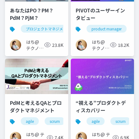
あなたはPO？PM？
PIVOTのユーザーイン
PdM？PjM？
タビュー
プロジェクトマネジメント
project management
product manager
はち@
はち@
23.8K
18.2K
テクノロ
テクノロ
ジーメデ
ジーメデ
ィア
ィア
「Newbee」
「Newbee」
PdMと考えるQAとプロ
“視える”プロダクトデ
ダクトマネジメント
ィスカバリー
agile
scrum
qa
agile
jasst tokyo
scrum
prod
はち@ テ
はち@ テ
7.4K
6.9K