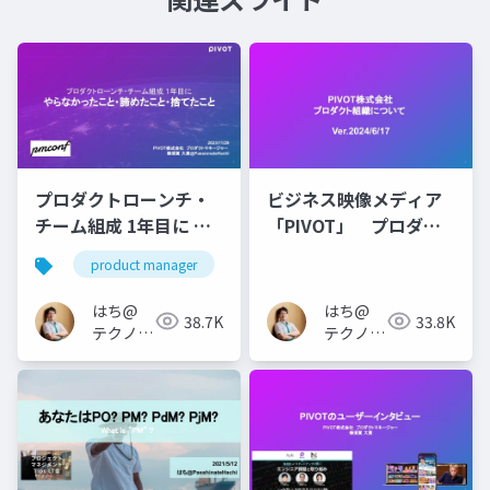
プロダクトローンチ・
ビジネス映像メディア
チーム組成 1年目に や
「PIVOT」 プロダク
らなかったこと・諦め
トチームについて
product manager
たこと・捨てたこと
はち@
はち@
38.7K
33.8K
テクノロ
テクノロ
ジーメデ
ジーメデ
ィア
ィア
「Newbee」
「Newbee」