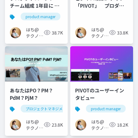
チーム組成 1年目に や
「PIVOT」 プロダク
らなかったこと・諦め
トチームについて
product manager
たこと・捨てたこと
はち@
はち@
38.7K
33.8K
テクノロ
テクノロ
ジーメデ
ジーメデ
ィア
ィア
「Newbee」
「Newbee」
あなたはPO？PM？
PIVOTのユーザーイン
PdM？PjM？
タビュー
プロジェクトマネジメント
project management
product manager
はち@
はち@
23.8K
18.2K
テクノロ
テクノロ
ジーメデ
ジーメデ