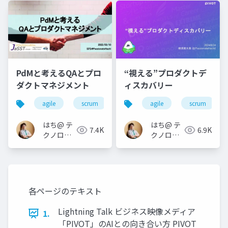
ィア
ィア
「Newbee」
「Newbee」
PdMと考えるQAとプロ
“視える”プロダクトデ
ダクトマネジメント
ィスカバリー
agile
scrum
qa
agile
jasst tokyo
scrum
prod
はち@ テ
はち@ テ
7.4K
6.9K
クノロジ
クノロジ
ーメディ
ーメディ
ア
ア
「Newbee」
「Newbee」
各ページのテキスト
Lightning Talk ビジネス映像メディア
1.
「PIVOT」のAIとの向き合い方 PIVOT