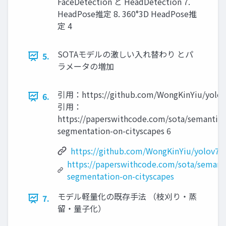
FaceDetection と HeadDetection 7.
HeadPose推定 8. 360°3D HeadPose推
定 4
SOTAモデルの激しい入れ替わり とパ
5.
ラメータの増加
引用：https://github.com/WongKinYiu/yolo
6.
引用：
https://paperswithcode.com/sota/semantic-
segmentation-on-cityscapes 6
https://github.com/WongKinYiu/yolov7
https://paperswithcode.com/sota/semant
segmentation-on-cityscapes
モデル軽量化の既存手法 （枝刈り・蒸
7.
留・量子化）