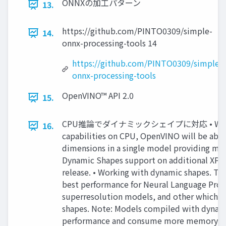
ONNXの加工パターン
13.
https://github.com/PINTO0309/simple-
14.
onnx-processing-tools 14
https://github.com/PINTO0309/simple-
onnx-processing-tools
OpenVINO™ API 2.0
15.
CPU推論でダイナミックシェイプに対応 • With Dyn
16.
capabilities on CPU, OpenVINO will be able
dimensions in a single model providing m
Dynamic Shapes support on additional XPUs
release. • Working with dynamic shapes. The 
best performance for Neural Language Proc
superresolution models, and other which a
shapes. Note: Models compiled with dyna
performance and consume more memory th