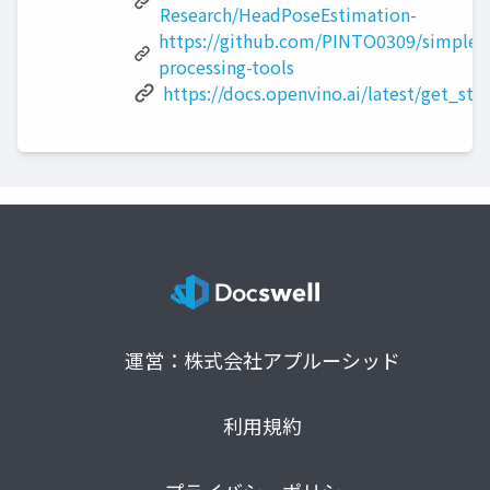
Research/HeadPoseEstimation-
https://github.com/PINTO0309/simple-
processing-tools
https://docs.openvino.ai/latest/get_sta
運営：株式会社アプルーシッド
利用規約