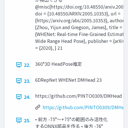
@misc{https://doi.org/10.48550/arxiv.2005
doi = {10.48550/ARXIV.2005.10353}, url =
{https://arxiv.org/abs/2005.10353}, author =
{Zhou, Yijun and Gregson, James}, title =
{WHENet: Real-time Fine-Grained Estimatio
Wide Range Head Pose}, publisher = {arXiv},
= {2020}, } 21
360°3D HeadPose推定
22.
6DRepNet WHENet DMHead 23
23.
https://github.com/PINTO0309/DMHead 2
24.
https://github.com/PINTO0309/DMHea
• 前方 -75°～+75°の範囲のみ活性化
25.
するONNX部品を作る • 後方 -76°