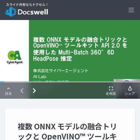
Ope
複数 ONNX モデルの融合トリ
ックと OpenVINO™ ツールキ