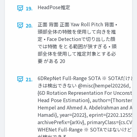
HeadPose推定
19.
正面 背面 正面 Yaw Roll Pitch 背面 •
20.
頭部全体の特徴を使用して向きを推
定 • Face Detectionで切り出した顔
では特徴 をとる範囲が狭すぎる • 頭
部全体を使用して推定対象とする必
要 がある 20
6DRepNet Full-Range SOTA ※ SOTAだ
21.
きは検出できない @misc{hempel20226d, tit
{6D Rotation Representation For Unconstra
Head Pose Estimation}, author={Thorsten
Hempel and Ahmed A. Abdelrahman and Ayo
Hamadi}, year={2022}, eprint={2202.12555},
archivePrefix={arXiv}, primaryClass={cs.CV} }
WHENet Full-Range ※ SOTAではないけ
が検出できる