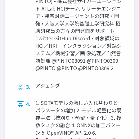
PINTO) • 株式会社サイバーエージェン
ト AI Lab HCIチーム リサーチエンジニ
ア • 接客対話エージェントの研究・開
発 • 大阪大学大学院基礎工学研究科 招
聘研究員の方々の開発面をサポート
Twitter GitHub Discord • 対象領域は
HCI／HRI／インタラクション／対話シ
ステム／機械学習／画 像処理／自然言
語処理 @PINTO03091 @PINTO0309
@PINTO @PINTO @PINTO0309 2
アジェンダ
3.
1. SOTAモデルの激しい入れ替わりと
4.
パラメータの増加 2. モデル軽量化の既
存手法（枝刈り・蒸留・量子化） 3. 複
数タスクの融合 4. ONNXの加工パター
ン 5. OpenVINO™ API 2.0 6.