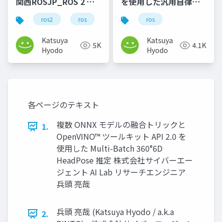
関西ROSJP_ROS 2 ビ
を使用した汎用自律エ
ギナー、デバッグツー
ージェントプラットフ
ros2
ros
python
ros
rosjp
ル自作から初める_公開
ォームの開発
用
Katsuya
Katsuya
5K
4.1K
Hyodo
Hyodo
各ページのテキスト
複数 ONNX モデルの融合トリックと
1.
OpenVINO™ ツールキット API 2.0 を
使用した Multi-Batch 360°6D
HeadPose 推定 株式会社サイバーエー
ジェント AI Lab リサーチエンジニア
兵頭 亮哉
兵頭 亮哉 (Katsuya Hyodo / a.k.a
2.