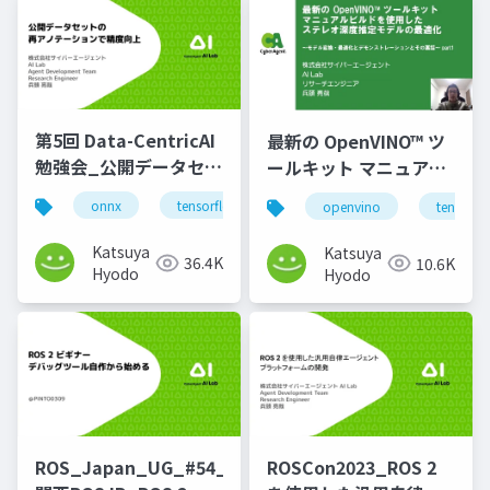
第5回 Data-CentricAI
最新の OpenVINO™ ツ
勉強会_公開データセッ
ールキット マニュアル
トの再アノテーション
ビルドを使用したステ
onnx
tensorflowlite
annotation
openvino
tensorfl
で精度向上
レオ深度推定モデルの
最適化_part1
Katsuya
Katsuya
36.4K
10.6K
Hyodo
Hyodo
ROS_Japan_UG_#54_
ROSCon2023_ROS 2