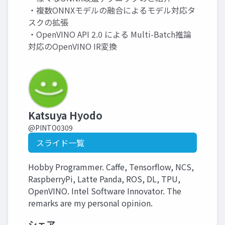
・複数ONNXモデルの融合によるモデル対応タ
スクの拡張
・OpenVINO API 2.0 による Multi-Batch推論
対応のOpenVINO IR変換
Katsuya Hyodo
@PINTO0309
スライド一覧
Hobby Programmer. Caffe, Tensorflow, NCS,
RaspberryPi, Latte Panda, ROS, DL, TPU,
OpenVINO. Intel Software Innovator. The
remarks are my personal opinion.
シェア