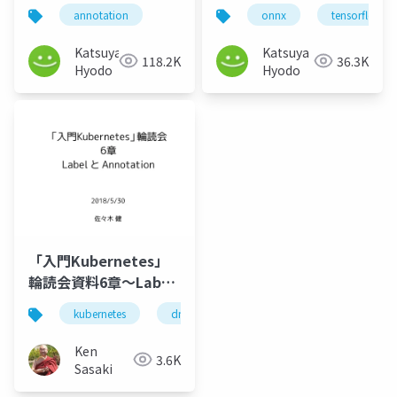
タ品質向上のために１
トの再アノテーション
annotation
onnx
tensorflowlit
年間一人で取り組んだ
で精度向上
アノテーションのリア
Katsuya
Katsuya
118.2K
36.3K
ル
Hyodo
Hyodo
「入門Kubernetes」
輪読会資料6章〜Label
とAnnotation
kubernetes
dmm
サーバ
Ken
3.6K
Sasaki