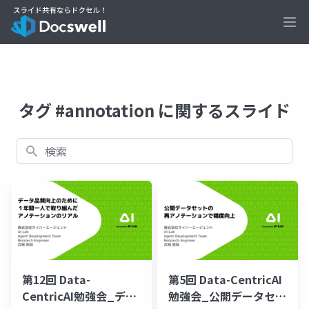
Ope
タグ #annotation に関するスライド
検索
第12回 Data-
第5回 Data-CentricAI
CentricAI勉強会_デー
勉強会_公開データセッ