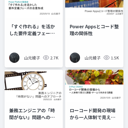
「すぐ作れる」を活か
Power Appsとコード整
した要件定義フェーズ
理の関係性
の合意形成
山元綾子
2.7K
山元綾子
1.5K
兼務エンジニアの「時
ローコード開発の現場
間がない」問題へのア
から一人体制で見えた
プローチ
課題、チームで向き合