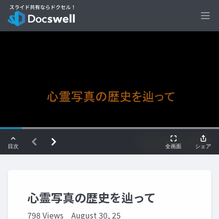
Ope
心霊写真の歴史を辿って
798 Views
August 30, 25