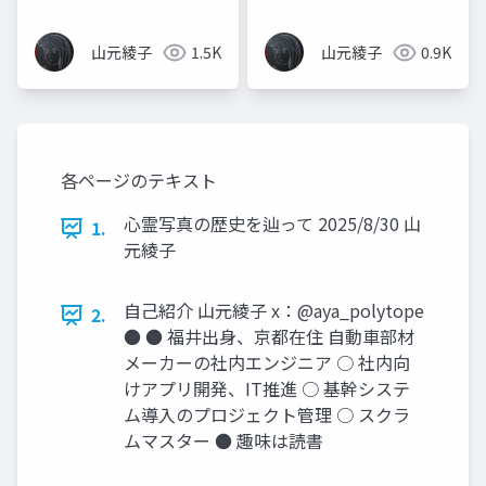
う課題
山元綾子
1.5K
山元綾子
0.9K
各ページのテキスト
心霊写真の歴史を辿って 2025/8/30 山
1.
元綾子
自己紹介 山元綾子 x：@aya_polytope
2.
● ● 福井出身、京都在住 自動車部材
メーカーの社内エンジニア ○ 社内向
けアプリ開発、IT推進 ○ 基幹システ
ム導入のプロジェクト管理 ○ スクラ
ムマスター ● 趣味は読書