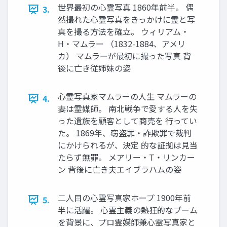
世界最初の心霊写真 1860年前半。 偶
3.
然撮れた心霊写真をきっかけに霊と写
真を撮る方法を確立。 ウィリアム・
H・マムラー （1832-1884、アメリ
カ） マムラーが最初に撮った写真 背
後に亡き従姉妹の姿
心霊写真家マムラーの人生 マムラーの
4.
妻は霊媒師。 南北戦争で愛する人を失
った遺族を顧客として商売を 行ってい
た。 1869年、窃盗罪・詐欺罪で裁判
にかけられるが、決定 的な証拠は見当
たらず無罪。 メアリー・T・リンカー
ン 背後に亡き夫エイブラハムの姿
二人目の心霊写真家ホープ 1900年前
5.
半に活躍。 心霊主義の熱狂的なブーム
を背景に、プロ霊媒師兼心霊写真家と