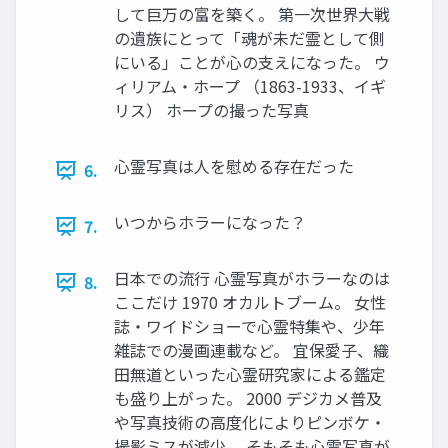
して巨万の富を築く。 第一次世界大戦
の遺族にとって「魂が未だ霊として側
にいる」ことが心の支えになった。 ウ
ィリアム・ホープ （1863-1933、イギ
リス） ホープの撮った写真
心霊写真は人を慰める存在だった
6.
いつからホラーになった？
7.
日本での流行 心霊写真がホラーなのは
8.
ここだけ 1970 オカルトブーム。 女性
誌・ワイドショーで心霊特集や、少年
雑誌での漫画連載など。 宜保愛子、織
田無道といった心霊研究家による鑑定
も盛り上がった。 2000 デジカメ普及
や写真技術の高度化によりピンボケ・
撮影ミスが減少。 そもそも心霊写真が