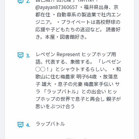
2.
@ayayan87360657 ・福井県出身、京
都在住 ・自動車系の製造業で社内エン
ジニア。 ・プライベートは高校野球の
応援や子どもたちの送迎など。 読書好
き。本屋・図書館好き。
レペゼン Represent ヒップホップ用
3.
語。代表する、象徴する。 「レペゼン
◯◯！」とシャウトするらしい。 ・和
歌山に住む梅農家 明子64歳 ・放蕩息
子 雄大 ・息子の元妻 梅農家手伝い サ
ラ 「ラップバトル」との出会い ヒッ
プホップの世界で息子と再会し 親子が
思いをぶつけ合う
ラップバトル
4.