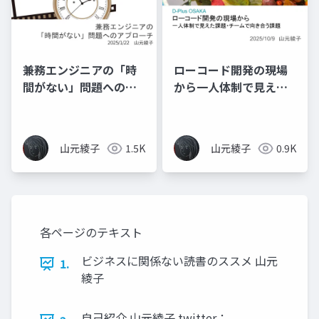
兼務エンジニアの「時
ローコード開発の現場
間がない」問題へのア
から一人体制で見えた
プローチ
課題、チームで向き合
う課題
山元綾子
1.5K
山元綾子
0.9K
各ページのテキスト
ビジネスに関係ない読書のススメ 山元
1.
綾子
自己紹介 山元綾子 twitter：