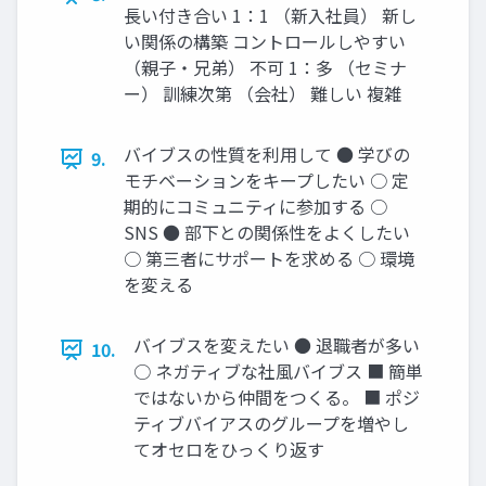
長い付き合い 1：1 （新入社員） 新し
い関係の構築 コントロールしやすい
（親子・兄弟） 不可 1：多 （セミナ
ー） 訓練次第 （会社） 難しい 複雑
バイブスの性質を利用して ● 学びの
9.
モチベーションをキープしたい ○ 定
期的にコミュニティに参加する ○
SNS ● 部下との関係性をよくしたい
○ 第三者にサポートを求める ○ 環境
を変える
バイブスを変えたい ● 退職者が多い
10.
○ ネガティブな社風バイブス ■ 簡単
ではないから仲間をつくる。 ■ ポジ
ティブバイアスのグループを増やし
てオセロをひっくり返す