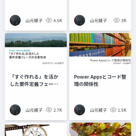
し付ける
山元綾子
4.5K
山元綾子
3K
「すぐ作れる」を活か
Power Appsとコード整
した要件定義フェーズ
理の関係性
の合意形成
山元綾子
2.7K
山元綾子
1.5K