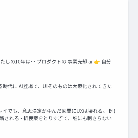
et わたしの10年は… プロダクトの 事業売却 ar 👉 自分
I”は作れる時代に AI登場で、UIそのものは大衆化されてきた
キレイでも、意思決定が歪んだ瞬間にUXは壊れる。 例)
判断される • 折衷案をとりすぎて、誰にも刺さらない