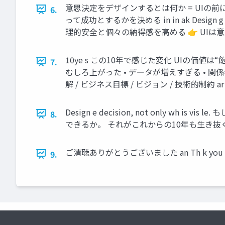
意思決定をデザインするとは何か = UIの前
6.
って成功とするかを決める in in ak Desi
理的安全と個々の納得感を高める 👉 UI
10ye s この10年で感じた変化 UIの価値
7.
むしろ上がった • データが増えすぎる • 
解 / ビジネス目標 / ビジョン / 技術的
Design e decision, not only 
8.
できるか。 それがこれからの10年も生き抜
ご清聴ありがとうございました an Th k you
9.