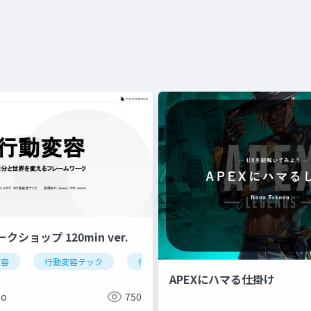
ショップ 120min ver.
変容
行動変容テック
行動変容デザイン
APEXにハマる仕掛け
ao
750