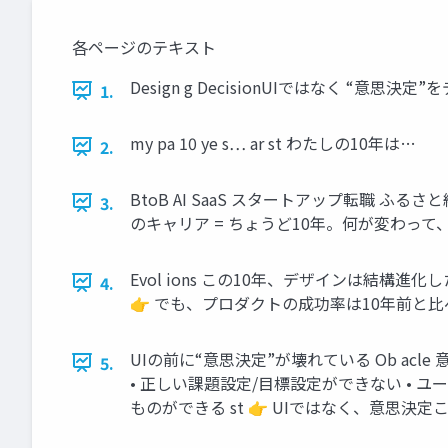
各ページのテキスト
Design g DecisionUIではなく “意思決定”をデザイ
1.
my pa 10 ye s… ar st わたしの10年は…
2.
BtoB AI SaaS スタートアップ転職 ふるさと納
3.
のキャリア = ちょうど10年。何が変わっ
Evol ions この10年、デザインは結構進化した
4.
👉 でも、プロダクトの成功率は10年前と比
UIの前に“意思決定”が壊れている Ob a
5.
• 正しい課題設定/目標設定ができない • 
ものができる st 👉 UIではなく、意思