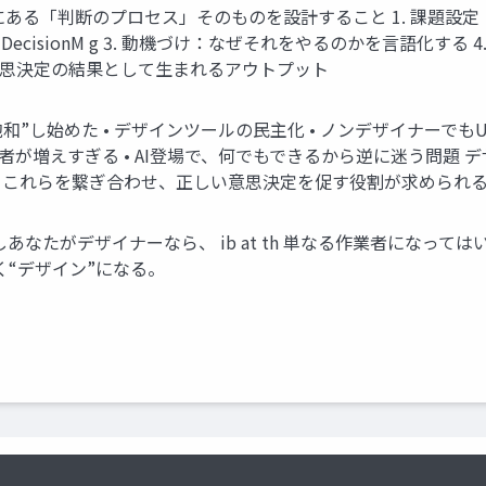
にある「判断のプロセス」そのものを設計すること 1. 課題設定：
gn g DecisionM g 3. 動機づけ：なぜそれをやるのかを言語化
は意思決定の結果として生まれるアウトプット
は“飽和”し始めた • デザインツールの民主化 • ノンデザイナーでも
関係者が増えすぎる • AI登場で、何でもできるから逆に迷う問題
制約 ar これらを繋ぎ合わせ、正しい意思決定を促す役割が求められ
wh is vis le. もしあなたがデザイナーなら、 ib at th 単なる
く“デザイン”になる。