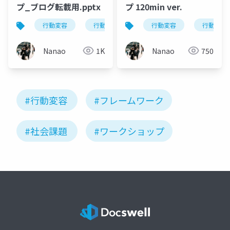
プ_ブログ転載用.pptx
プ 120min ver.
行動変容
行動変容テック
行動変容
行動変容デザイン
行動変容
Nanao
1K
Nanao
750
#行動変容
#フレームワーク
#社会課題
#ワークショップ