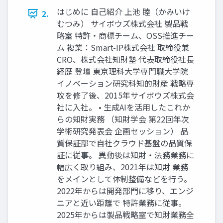
はじめに 自己紹介 上池 睦（かみいけ
2.
むつみ） サイボウズ株式会社 製品戦
略室 特許・商標チーム、OSS推進チー
ム 複業：Smart-IP株式会社 取締役兼
CRO、株式会社知財塾 代表取締役社長
経歴 登壇 東京理科大学専門職大学院
イノベーション研究科知的財産 戦略専
攻を修了後、2015年サイボウズ株式会
社に入社。 • 生成AIを活用したこれか
らの知財実務 （知財学会 第22回年次
学術研究発表会 企画セッション） 品
質保証部で自社クラウド基盤の品質保
証に従事。 異動後は知財・法務業務に
幅広く取り組み、2021年は知財 業務
をメインとして体制整備などを行う。
2022年からは開発部門に移り、エンジ
ニアと近い距離で 特許業務に従事。
2025年からは製品戦略室で知財業務全