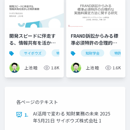
開発スピードに伴走す
FRAND訴訟からみる標
る、情報共有を活かし
準必須特許の合理的な
た特許業務
実施料算定方法に関す
サイボウズ
特許
知財学会
特許
る研究
上池 睦
1.8K
上池 睦
1.6K
各ページのテキスト
AI活用で変わる 知財業務の未来 2025
1.
年5月21日 サイボウズ株式会社 1