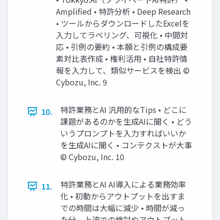
Amplified • 特許分析 • Deep Research
• ツールからダウンロードしたExcelを
入力してラベリング、可視化 • 中間対
応 • 引例の要約 • 本願と引例の構成要
素対比表作成 • 権利活用 • 自社特許情
報を入力して、類似サービスを検出 ©️
Cybozu, Inc. 9
特許業務とAI 汎用的なTips • どこに
10.
課題があるのかを生成AIに聞く • どう
いうプロンプトを入力すればいいか
を生成AIに聞く • コンテクストが大事
©️ Cybozu, Inc. 10
特許業務とAI AI導入による業務効率
11.
化 • 初動からアウトプットを出すま
での時間は大幅に減少 • 時間が減っ
た分、上流での検討やアウトプット