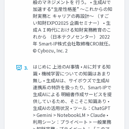
般のマネジメントを 行う。 • 生成AIで
加速する“生産性格差” ～これからの知
財実務と キャリアの再設計～ （すご
い知財EXPO2025 企画セミナー） • 生
成ＡＩ時代における知財実務教育のこ
れから （日本テクノセンター） 2022
年 Smart-IP株式会社取締権CRO就任。
©️ Cybozu, Inc. 2
はじめに 上池のAI事情 • AIに対する知
3.
識 • 機械学習についての知識はあまり
無し • 生成AIは、サイボウズで生成AI
連携系の特許を扱ったり、Smart-IPで
生成AIによる 明細書作成サービスを提
供しているため、そこそこ知識あり •
生成AIの活用状況 • ツール：ChatGPT
> Gemini > NotebookLM > Claude •
利用シーン：プライベート > 一般業務
> 知財実務 • プライベート：「このア