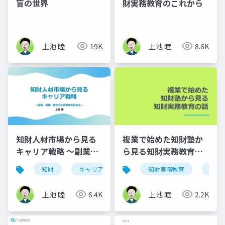
盲の世界
財実務教育のこれから
上池 睦
19K
上池 睦
8.6K
知財人材市場から見る
複業で始めた知財塾か
キャリア戦略 ～副業・
ら見る知財実務教育の
転職・働き方の解像度
話
知財
キャリア
複業
知財実務教育
転職
複業
を高める～
上池 睦
6.4K
上池 睦
2.2K