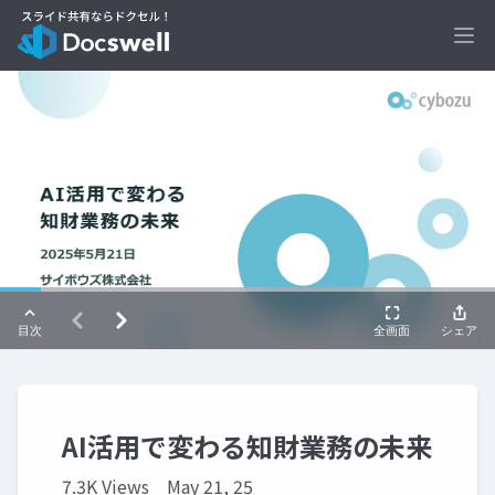
Ope
AI活用で変わる知財業務の未来
7.3K Views
May 21, 25