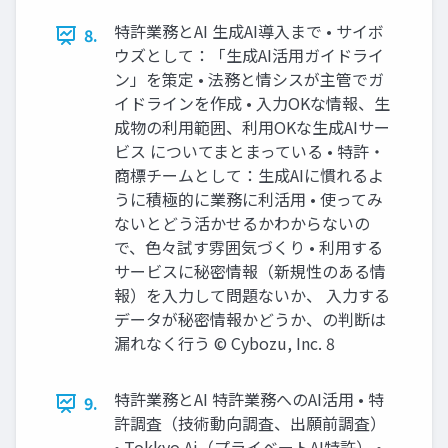
特許業務とAI 生成AI導入まで • サイボ
8.
ウズとして：「生成AI活用ガイドライ
ン」を策定 • 法務と情シスが主管でガ
イドラインを作成 • 入力OKな情報、生
成物の利用範囲、利用OKな生成AIサー
ビス についてまとまっている • 特許・
商標チームとして：生成AIに慣れるよ
うに積極的に業務に利活用 • 使ってみ
ないとどう活かせるかわからないの
で、色々試す雰囲気づくり • 利用する
サービスに秘密情報（新規性のある情
報）を入力して問題ないか、 入力する
データが秘密情報かどうか、の判断は
漏れなく行う ©️ Cybozu, Inc. 8
特許業務とAI 特許業務へのAI活用 • 特
9.
許調査（技術動向調査、出願前調査）
• Tokkyo.Ai（プライベートAI特許） •