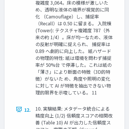
複雑度 3,064。床の模様が激しいた
め、透明な液体の境界が視覚的に同
化 （Camouflage）し、捕捉率
（Recall）は 0.50 に留まる。 入院棟
(Tower): テクスチャ複雑度 787（外
来の約 1/4）。床が均一なため、液体
の反射が明確に捉えられ、 捕捉率は
0.89 へ劇的に向上した。 紙ハザード
の物理的特性: 紙は環境を問わず捕捉
率が 50%台 で停滞した。これは紙の
「薄さ」により断面の特徴（3D的特
徴）がないた め、角度や照明の変化
に対して AI が特徴を抽出できない物
理的限界を示唆している。 11
10. 実験結果: メタデータ統合による
12.
精度向上 (1/2) 信頼度スコアの相関改
善 (Table 10) AI が出力した信頼度ス