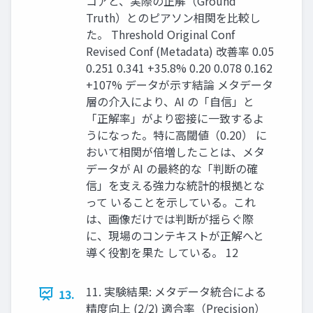
コアと、実際の正解（Ground
Truth）とのピアソン相関を比較し
た。 Threshold Original Conf
Revised Conf (Metadata) 改善率 0.05
0.251 0.341 +35.8% 0.20 0.078 0.162
+107% データが示す結論 メタデータ
層の介入により、AI の「自信」と
「正解率」がより密接に一致するよ
うになった。特に高閾値（0.20） に
おいて相関が倍増したことは、メタ
データが AI の最終的な「判断の確
信」を支える強力な統計的根拠とな
って いることを示している。これ
は、画像だけでは判断が揺らぐ際
に、現場のコンテキストが正解へと
導く役割を果た している。 12
11. 実験結果: メタデータ統合による
13.
精度向上 (2/2) 適合率（Precision）