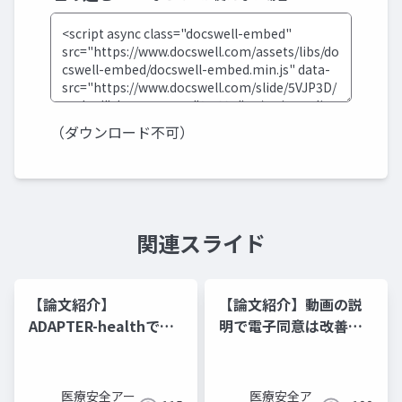
（ダウンロード不可）
関連スライド
【論文紹介】
【論文紹介】動画の説
ADAPTER-healthで大
明で電子同意は改善さ
学病院の他部署との連
れないエビデンスは、
携の課題が浮き彫りに
説明動画への投資判断
に影響を与えるのか？
医療安全アー
医療安全ア