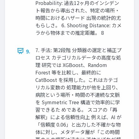
Probability: 過去12ヶ月のインシデン
ト報告から導出された、特定の場所・
時間におけるハザード 出現の統計的尤
もらしさ。 6. Shooting Distance: カメ
ラから物体までの推定距離。 8
7. 手法: 第2段階 分類器の選定と補正プ
9.
ロセス カテゴリカルデータの高度な処
理 研究では XGBoost、Random
Forest 等を比較し、最終的に
CatBoost を採用した。これはカテゴ
リカル変数の 処理能力が他を上回り、
病院という場所・時間の不連続な文脈
を Symmetric Tree 構造で効率的に学
習できるた めである。 スコアの「再
解釈」による信頼性向上 例えば、AI が
「信頼度 0.06」と出力した不確かな物
体に対し、メタデータ層が「この時間