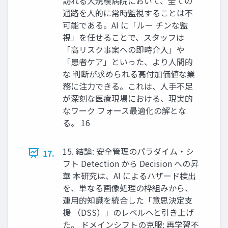
訪れる大規模病院において、全ての
通路を人的に常時監視することは不
可能である。AI に「ルー チンな監
視」を任せることで、スタッフは
「高リスク事案への即時介入」や
「患者ケア」といった、より人間的
な 判断が求められる高付加価値な業
務に注力できる。これは、人手不足
が深刻な医療現場における、現実的
なワーク フォース最適化の解とな
る。 16
15. 結論: 安全管理のパラダイム・シ
17.
フト Detection から Decision への昇
華 本研究は、AI によるハザード検出
を、単なる画像処理の枠組みから、
運用的知識を統合した「意思決定支
援 （DSS）」のレベルへと引き上げ
た。 ドメインシフトの克服: 再学習不