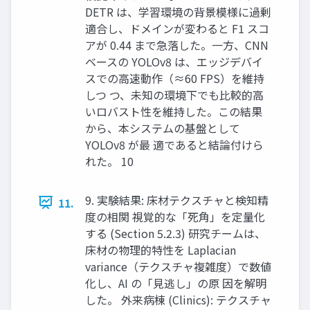
DETR は、学習環境の背景模様に過剰
適合し、ドメインが変わると F1 スコ
アが 0.44 まで急落した。一方、CNN
ベースの YOLOv8 は、エッジデバイ
スでの高速動作（≈60 FPS）を維持
しつ つ、未知の環境下でも比較的高
いロバスト性を維持した。この結果
から、本システムの基盤として
YOLOv8 が最 適であると結論付けら
れた。 10
9. 実験結果: 床材テクスチャと検知精
11.
度の相関 視覚的な「死角」を定量化
する (Section 5.2.3) 研究チームは、
床材の物理的特性を Laplacian
variance（テクスチャ複雑度）で数値
化し、AI の「見逃し」の原 因を解明
した。 外来病棟 (Clinics): テクスチャ