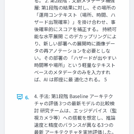
る。 2. 第2段階：文脈メタデータ補強
層: 第1段階の結果に対し、その場所の
「運用コンテキスト（場所、時間、ハ
ザード出現確率）」を掛け合わせ、事
後確率的にスコアを補正する。 持続可
能な水平展開 このデカップリングによ
り、新しい部署への展開時に画像デー
タの再アノテーションを必要としな
い。その部署の 「ハザードが出やすい
時間帯や場所」という軽量なテキスト
ベースのメタデータのみを入力すれ
ば、AI は即座に最 適化される。 5
4. 手法: 第1段階 Baseline アーキテク
6.
チャの評価 3つの最新モデルの比較検
討 研究チームは、エッジデバイス（監
視カメラ等）への搭載を想定し、推論
速度と精度のバランスが異なる3つの
最新 アーキテクチャを実地評価した。