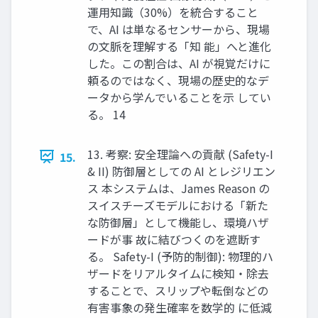
運用知識（30%）を統合すること
で、AI は単なるセンサーから、現場
の文脈を理解する「知 能」へと進化
した。この割合は、AI が視覚だけに
頼るのではなく、現場の歴史的なデ
ータから学んでいることを示 してい
る。 14
13. 考察: 安全理論への貢献 (Safety-I
15.
& II) 防御層としての AI とレジリエン
ス 本システムは、James Reason の
スイスチーズモデルにおける「新た
な防御層」として機能し、環境ハザ
ードが事 故に結びつくのを遮断す
る。 Safety-I (予防的制御): 物理的ハ
ザードをリアルタイムに検知・除去
することで、スリップや転倒などの
有害事象の発生確率を数学的 に低減