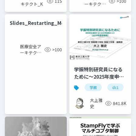
115
>100
キテクト_K
ーキテクト
_K
Slides_Restarting_Medications
医療安全ア
>100
ーキテクト
_K
学振特別研究員になる
ために～2025年度申請
版
学振
dc1
大上雅
841.8K
史