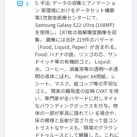
5. 手法: データの収集とアノテーショ
7.
ン 実環境におけるデータセット構築
第3次救急医療センターにて、
Samsung Galaxy S22 Ultra (108MP)
を使用し、187枚の高解像度画像を収
集。 画像には合計 219件のハザード
（Food, Liquid, Paper）が含まれる。
Food: バナナの皮、リンゴの芯、サン
ドイッチ等の有機的ゴミ。 Liquid:
水、コーヒー、消毒液等の透明〜半透
明の液体こぼれ。 Paper: A4用紙、レ
シート、マスク、紙コップ等の平坦な
ゴミ。 現実の難易度の反映 CVAT を用
い、専門家が全ハザードに対しタイト
なバウンディングボックスを付与。物
体の一部が家具に隠れてい る場合や、
床の模様と反射が混ざり合って低コン
トラストなケースも、現場のグラウン
ドトゥルースとして網羅し た。これに