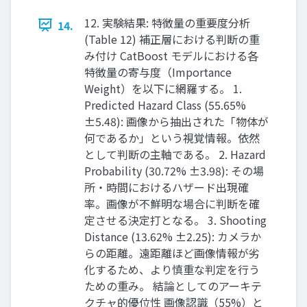
12. 実験結果: 特徴量の重要度分析
14.
(Table 12) 補正層における判断の重
み付け CatBoost モデルにおける各
特徴量の寄与度（Importance
Weight）を以下に網羅する。 1.
Predicted Hazard Class (55.65%
±5.48): 画像から抽出された「物体が
何であるか」という視覚情報。依然
として判断の主軸である。 2. Hazard
Probability (30.72% ±3.98): その場
所・時間におけるハザード出現確
率。画像が不鮮明な場合に判断を確
定させる決定打となる。 3. Shooting
Distance (13.62% ±2.25): カメラか
らの距離。遠距離ほど画像情報が劣
化するため、より慎重な判定を行う
ための重み。 結論としてのアーキテ
クチャ的優位性 画像認識（55%）と