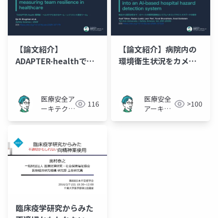
【論文紹介】
【論文紹介】病院内の
ADAPTER-healthで大
環境衛生状況をカメラ
学病院の他部署との連
映像+AIでモニタリング
携の課題が浮き彫りに
医療安全ア
医療安全
116
>100
ーキテクト
アーキテ
_K
クト_K
臨床疫学研究からみた