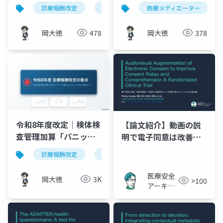
算150点の完全ガイド｜
者の対話を支える役割
診療報酬改定
投与時閉鎖式接続器具使用加算
医療メディエーター
抗
抗がん剤ばく露対策と
と4つの原則
算定要件
岡大徳
478
岡大徳
378
令和8年度改定｜検体検
【論文紹介】動画の説
査管理加算「パニック
明で電子同意は改善さ
値対応」実務ガイド
れないエビデンスは、
診療報酬改定
検体検査管理加算
パニック値
説明動画への投資判断
に影響を与えるのか？
医療安全
岡大徳
3K
>100
アーキテ
クト_K