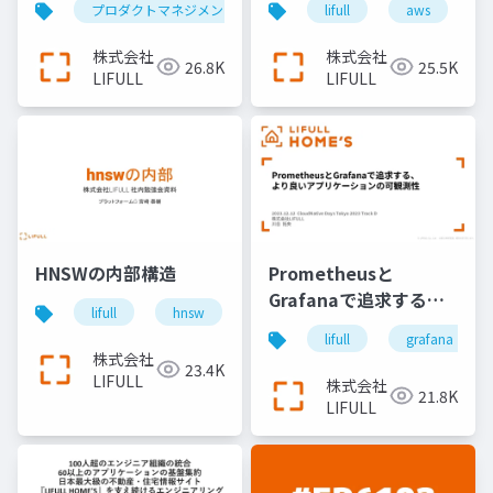
プロダクトマネジメント
プロダクトマネージャー
lifull
aws
が激増したLIFULL
HOME’Sのグロース事
株式会社
株式会社
26.8K
25.5K
例
LIFULL
LIFULL
HNSWの内部構造
Prometheusと
Grafanaで追求する、
lifull
hnsw
search
より良いアプリケーシ
lifull
grafana
ョンの可観測性
株式会社
23.4K
LIFULL
株式会社
21.8K
LIFULL