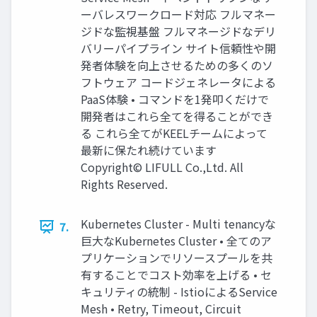
ーバレスワークロード対応 フルマネー
ジドな監視基盤 フルマネージドなデリ
バリーパイプライン サイト信頼性や開
発者体験を向上させるための多くのソ
フトウェア コードジェネレータによる
PaaS体験 • コマンドを1発叩くだけで
開発者はこれら全てを得ることができ
る これら全てがKEELチームによって
最新に保たれ続けています
Copyright© LIFULL Co.,Ltd. All
Rights Reserved.
Kubernetes Cluster - Multi tenancyな
7.
巨大なKubernetes Cluster • 全てのア
プリケーションでリソースプールを共
有することでコスト効率を上げる • セ
キュリティの統制 - IstioによるService
Mesh • Retry, Timeout, Circuit