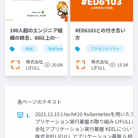
100人超のエンジニア組
#ED6103との付き合い
織の統合、60以上のア
方
プリケーションの基盤
lifull
lifull home's
cto
アクセシビリティ
keel
engin
集約、日本最大級の不
動産・住宅情報サイト
株式会社
株式会社
20.6K
15.3K
『LIFULL HOME'S』を
LIFULL
LIFULL
支え続けるエンジニア
リング＿長沢翼
各ページのテキスト
2021.12.15 Ltech#20 Kubernetesを用いたア
1.
プリケーション実行基盤の取り組み LIFULLの
全社アプリケーション実行基盤 KEELについて
株式会社LIFULL アプリケーション基盤 G 相原