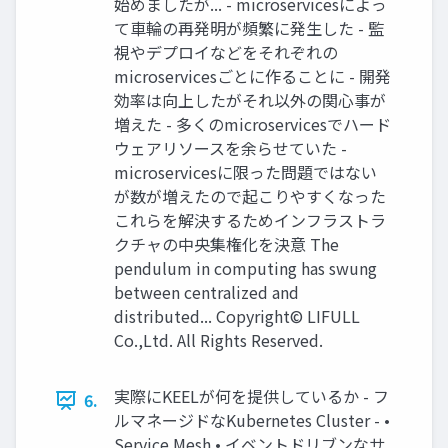
始めましたが... - microservicesによっ
て車輪の再発明が頻繁に発生した - 監
視やデプロイなどをそれぞれの
microservicesごとに作ることに - 開発
効率は向上したがそれ以外の関心事が
増えた - 多くのmicroservicesでハード
ウェアリソースを余らせていた -
microservicesに限った問題ではない
が数が増えたので起こりやすくなった
これらを解決するためインフラストラ
クチャの中央集権化を決意 The
pendulum in computing has swung
between centralized and
distributed... Copyright© LIFULL
Co.,Ltd. All Rights Reserved.
実際にKEELが何を提供しているか - フ
6.
ルマネージドなKubernetes Cluster - •
Service Mesh • イベントドリブンなサ