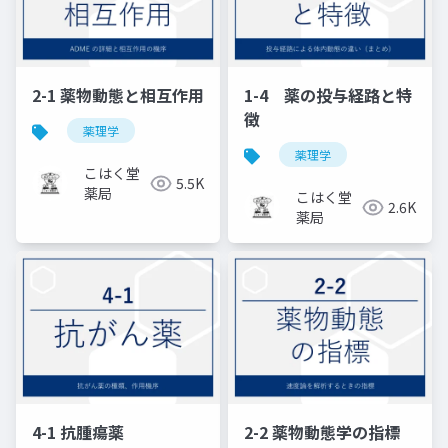
2-1 薬物動態と相互作用
1-4 薬の投与経路と特
徴
薬理学
薬理学
こはく堂
5.5K
薬局
こはく堂
2.6K
薬局
4-1 抗腫瘍薬
2-2 薬物動態学の指標