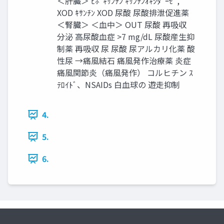
＜肝臓＞ ﾋﾎﾟｷｻﾝﾁﾝ ｷｻﾝﾁﾝｵｷｼﾀﾞｰｾﾞ,
XOD ｷｻﾝﾁﾝ XOD 尿酸 尿酸排泄促進薬
＜腎臓＞ ＜血中＞ OUT 尿酸 再吸収
分泌 高尿酸血症 >7 mg/dL 尿酸産生抑
制薬 再吸収 尿 尿酸 尿アルカリ化薬 酸
性尿 →痛風結石 痛風発作治療薬 炎症
痛風関節炎（痛風発作） コルヒチン ｽ
ﾃﾛｲﾄﾞ、NSAIDs 白血球の 遊走抑制
4.
5.
6.