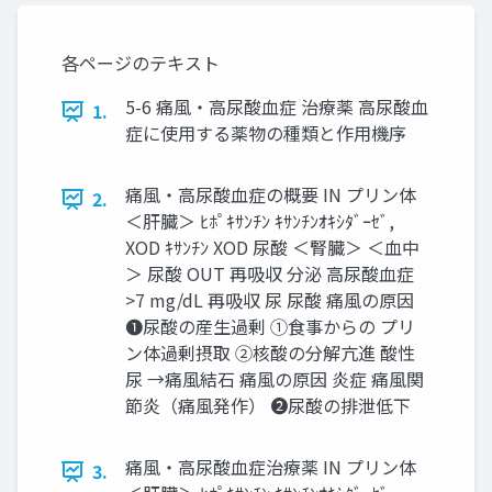
各ページのテキスト
5-6 痛風・高尿酸血症 治療薬 高尿酸血
1.
症に使用する薬物の種類と作用機序
痛風・高尿酸血症の概要 IN プリン体
2.
＜肝臓＞ ﾋﾎﾟｷｻﾝﾁﾝ ｷｻﾝﾁﾝｵｷｼﾀﾞｰｾﾞ,
XOD ｷｻﾝﾁﾝ XOD 尿酸 ＜腎臓＞ ＜血中
＞ 尿酸 OUT 再吸収 分泌 高尿酸血症
>7 mg/dL 再吸収 尿 尿酸 痛風の原因
❶尿酸の産生過剰 ①食事からの プリ
ン体過剰摂取 ②核酸の分解亢進 酸性
尿 →痛風結石 痛風の原因 炎症 痛風関
節炎（痛風発作） ❷尿酸の排泄低下
痛風・高尿酸血症治療薬 IN プリン体
3.