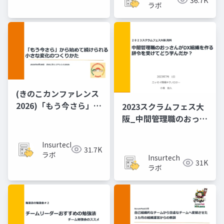
ラボ
(きのこカンファレンス
2026)「もう​今さら」か
2023スクラムフェス大
ら​始めて​続けられる、​
阪_中間管理職のおっさ
小さな​変化の​つくりか
んがDX組織を作る辞令
た
を受けてどう学んだ
Insurtech
31.7K
か？ 「ちょっと何言っ
ラボ
Insurtech
31K
ているかわかんない」
ラボ
と共にした１年間