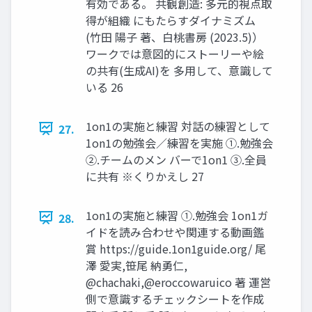
有効である。 共観創造: 多元的視点取
得が組織 にもたらすダイナミズム
(竹田 陽子 著、白桃書房 (2023.5)）
ワークでは意図的にストーリーや絵
の共有(生成AI)を 多用して、意識して
いる 26
1on1の実施と練習 対話の練習として
27.
1on1の勉強会／練習を実施 ①.勉強会
②.チームのメン バーで1on1 ③.全員
に共有 ※くりかえし 27
1on1の実施と練習 ①.勉強会 1on1ガ
28.
イドを読み合わせや関連する動画鑑
賞 https://guide.1on1guide.org/ 尾
澤 愛実,笹尾 納勇仁,
@chachaki,@eroccowaruico 著 運営
側で意識するチェックシートを作成