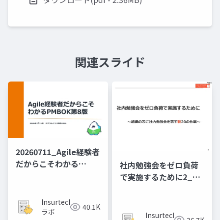
関連スライド
20260711_Agile経験者
だから​こそわかる​
社内勉強会をゼロ負荷
PMBOK第8版
で実施するために2_20
の作戦
Insurtech
40.1K
ラボ
Insurtech
36.7K