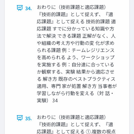
おわりに（技術課題と適応課題）
34.
『技術的課題』として捉えず、『適
応課題』として捉える 技術的課題 適
応課題 すでに分かっている知識や方
法で解決 できる課題 正解がなく、人
や組織の考え方や行動の変 化が求め
られる課題 例：チームレジリエンス
を高められる よう、ワークショップ
を実施する 例：自分達に合っている
か観察する、実験 結果から適応させ
る 解き方 既存のベストプラクティス
適用、専門 家が処置 解き方 当事者が
学習しながら行動を変える（対 話・
実験） 34
おわりに（技術課題と適応課題）
35.
『技術的課題』として捉えず、『適
応課題』として捉える ①.複数の視点