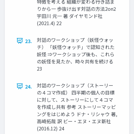
特徴を考える 組織が変わる――行き詰ま
りから一 歩抜け出す対話の方法2on2
宇田川 元一 著 ダイヤモンド社
(2021.4) 22
対話のワークショップ（妖怪ウォッ
23.
チ） 「妖怪ウォッチ」で認知された
妖怪 ⇒ワークショップ後も、これら
の妖怪を見たか、時々共有を続ける
23
対話のワークショップ（ストーリー
24.
の４コマ作成） 四半期の個人の目標
に対して、ストーリーにして４コマ
を作成し共有 参考 ストーリーマッピ
ングをはじめよう ドナ・リシャウ 著,
高崎拓哉 訳 ビー・エヌ・エヌ新社
(2016.12) 24