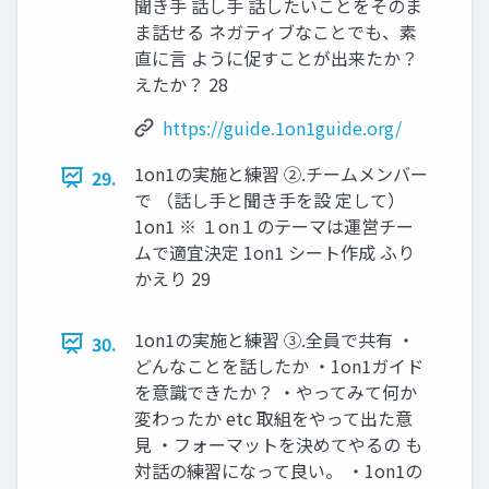
聞き手 話し手 話したいことをそのま
ま話せる ネガティブなことでも、素
直に言 ように促すことが出来たか？
えたか？ 28
https://guide.1on1guide.org/
1on1の実施と練習 ②.チームメンバー
29.
で （話し手と聞き手を設 定して）
1on1 ※ １on１のテーマは運営チー
ムで適宜決定 1on1 シート作成 ふり
かえり 29
1on1の実施と練習 ③.全員で共有 ・
30.
どんなことを話したか ・1on1ガイド
を意識できたか？ ・やってみて何か
変わったか etc 取組をやって出た意
見 ・フォーマットを決めてやるの も
対話の練習になって良い。 ・1on1の