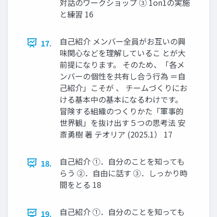
対話のワークショップ ③ 1on1の実施
と練習 16
自己紹介 メンバー全員がお互いの興
17.
味関心などを理解しているこ とが大
前提になります。 そのため、「各メ
ンバーの個性を共有し合う行為 ＝自
己紹介」こそが 、 チームづくりにお
ける基本中の基本になるわけです。
冒険する組織のつくりかた「軍事的
世界観」を抜け出す５つの思考法 安
斎勇樹 著 テオリア (2025.1） 17
自己紹介 ①．自分のことを知っても
18.
らう ②．自由に話す ③．しっかり時
間をとる 18
自己紹介 ①．自分のことを知っても
19.