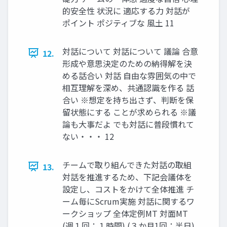
的安全性 状況に 適応する力 対話が
ポイント ポジティブな 風土 11
対話について 対話について 議論 合意
12.
形成や意思決定のための納得解を決
める話合い 対話 自由な雰囲気の中で
相互理解を深め、共通認識を作る 話
合い ※想定を持ち出さず、判断を保
留状態にする ことが求められる ※議
論も大事だよ でも対話に普段慣れて
ない・・・ 12
チームで取り組んできた対話の取組
13.
対話を推進するため、下記会議体を
設定し、コストをかけて全体推進 チ
ーム毎にScrum実施 対話に関するワ
ークショップ 全体定例MT 対面MT
(週１回：１時間) (３か月1回：半日)