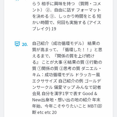
らう 相手に興味を持つ （質問・コメ
ント） ②．自由に話す フォーマット
を決める ③．しっかり時間をとる 短
かい時間で、何回も実施する (アイス
ブレイク) 19
自己紹介（成功循環モデル） 結果の
20.
質が高まって、「循環した！！」と思
えるまで、『関係の質を上げ続け
る』 ことが大事 ④結果の質 ③行動の
質 ①関係の質 ②思考の質 ダニエル・
キム：成功循環モデル ドラッカー風
エクササイズ 自己紹介の例 ゴールデ
ンサークル 偏愛マップ みんなで記者
会見 自分を漢字1字で表す Good &
New出身地・想い出の地の紹介 年末
年始、今年こそやりたいこと MBTI診
断 etc etc 20