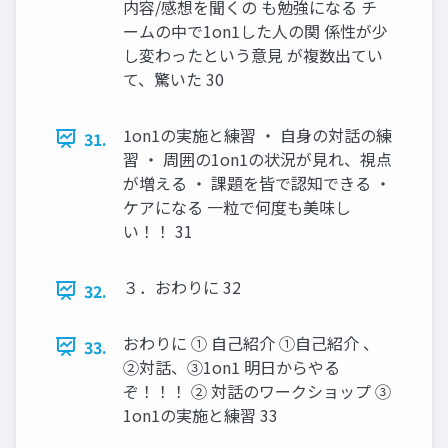
内容/感想を聞くの も勉強になる チ
ームの中で1on1した人の関 係性が少
し変わったという意見 が複数出てい
て、驚いた 30
1on1の実施と練習 ・ 自身の対話の練
31.
習 ・ 周囲の1on1の状況が見れ、視点
が増える ・ 課題を皆で認知できる ・
ケアになる 一粒で何度も美味し
い！！ 31
３．おわりに 32
32.
おわりに ① 自己紹介 ①自己紹介 、
33.
②対話、③1on1 明日からやる
ぞ！！！ ② 対話のワークショップ ③
1on1の実施と練習 33