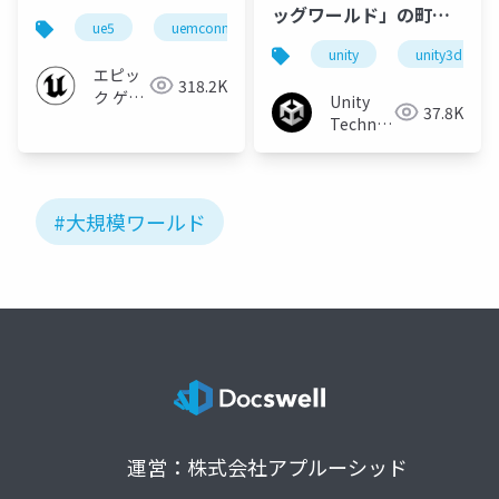
ッグワールド」の町の
ue5
uemconnect
実現のための実用的な
unity
unity3d
技術の紹介／Practical
エピッ
318.2K
technologies to
ク ゲー
Unity
37.8K
ムズ ジ
create Big World city
Technologies
ャパン
with time-of-day
Japan
#大規模ワールド
運営：株式会社アプルーシッド