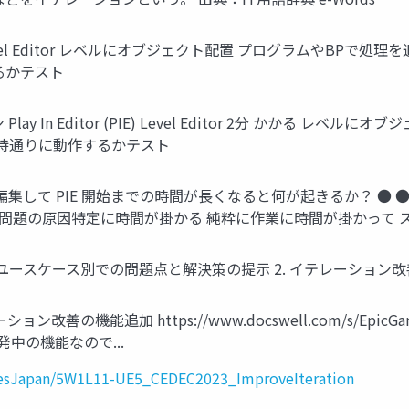
vel Editor レベルにオブジェクト配置 プログラムやBPで処理を追加 パ
るかテスト
 Play In Editor (PIE) Level Editor 2分 かか
期待通りに動作するかテスト
編集して PIE 開始までの時間が長くなると何が起きるか？ ●
 問題の原因特定に時間が掛かる 純粋に作業に時間が掛かって 
 ユースケース別での問題点と解決策の提示 2. イテレーション改
機能追加 https://www.docswell.com/s/EpicGames
まだ開発中の機能なので...
mesJapan/5W1L11-UE5_CEDEC2023_ImproveIteration