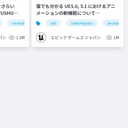
おさらい
猫でも分かる UE5.0, 5.1 におけるアニ
メーションの新機能について
【CEDEC+KYUSHU 2022】
ue-rendering
ue5
cedec+kyushu
ue-animatio
パン
1.3M
エピック ゲームズ ジャパン
1M