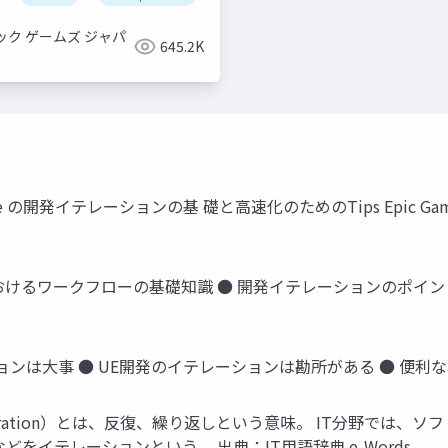
ック ゲームズ ジャパ
645.2K
Engine の開発イテレーションの基 礎と高速化のためのTips Epic Games Jap
 開発におけるワークフローの基礎知識 ● 開発イテレーションのポイン
ョンは大事 ● UE開発のイテレーションは勘所がある ● 便
eration）とは、反復、繰り返しという意味。 IT分野では
をイテレーションという。 出典：IT用語辞典 e-Words