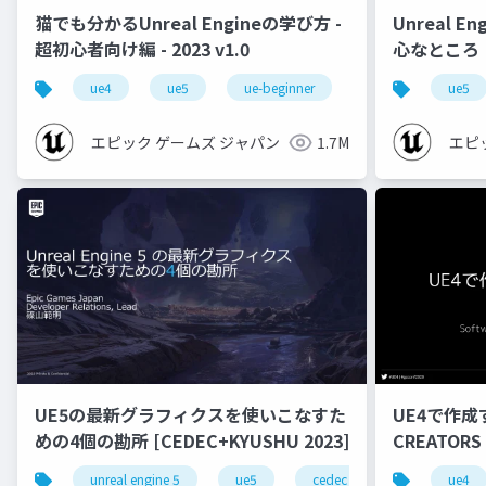
猫でも分かるUnreal Engineの学び方 -
Unreal E
超初心者向け編 - 2023 v1.0
心なところ
ue4
ue5
ue-beginner
ue5
エピック ゲームズ ジャパン
1.7M
エピ
UE5の最新グラフィクスを使いこなすた
UE4で作成
めの4個の勘所 [CEDEC+KYUSHU 2023]
CREATORS
unreal engine 5
ue5
cedec
cedec+kyushu
ue4