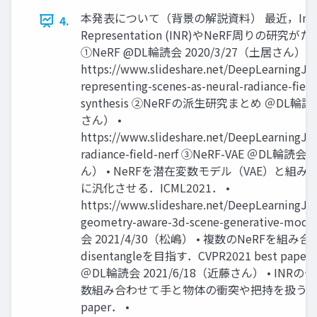
本発表について（背景の解説資料） 最近，Implici
4.
Representation (INR)やNeRF周りの研
①NeRF @DL輪読会 2020/3/27（土居さん） •
https://www.slideshare.net/DeepLearningJP2
representing-scenes-as-neural-radiance-field
synthesis ②NeRFの派生研究まとめ ＠DL輪読会
さん） •
https://www.slideshare.net/DeepLearningJP
radiance-field-nerf ③NeRF-VAE ＠DL輪読会
ん） • NeRFを潜在変数モデル（VAE）と組
に汎化させる．ICML2021． •
https://www.slideshare.net/DeepLearningJP2
geometry-aware-3d-scene-generative-mo
会 2021/4/30（松嶋） • 複数のNeRFを組
disentangleを目指す．CVPR2021 best paper． 
＠DL輪読会 2021/6/18（近藤さん） • INRの
数組み合わせて手と物体の衝突や把持を扱う．3DV2
paper． •