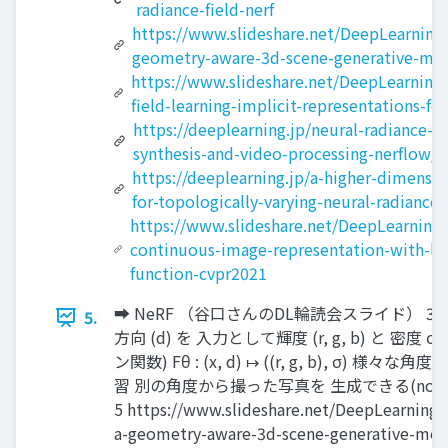
radiance-field-nerf
https://www.slideshare.net/DeepLearning
geometry-aware-3d-scene-generative-mo
https://www.slideshare.net/DeepLearning
field-learning-implicit-representations-f
https://deeplearning.jp/neural-radiance-f
synthesis-and-video-processing-nerflow/
https://deeplearning.jp/a-higher-dimensio
for-topologically-varying-neural-radiance-
https://www.slideshare.net/DeepLearning
continuous-image-representation-with-loc
function-cvpr2021
➡︎ NeRF （谷口さんのDL輪読会スライド） 3次
5.
方向 (d) を 入力として輝度 (r, g, b) と 密度
ン関数) Fθ : (x, d) ↦ ((r, g, b), σ) 
習 別の角度から撮った写真を 生成できる(novel vie
5 https://www.slideshare.net/DeepLearningJ
a-geometry-aware-3d-scene-generative-mod