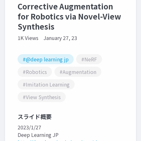
Corrective Augmentation
for Robotics via Novel-View
Synthesis
1K Views
January 27, 23
#@deep learning jp
#NeRF
#Robotics
#Augmentation
#Imitation Learning
#View Synthesis
スライド概要
2023/1/27
Deep Learning JP