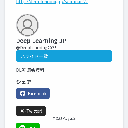
http://deeplearning.jp/seminar-2/
Deep Learning JP
@DeepLearning2023
スライド一覧
DL輪読会資料
シェア
Facebook
(Twitter)
またはPlayer版