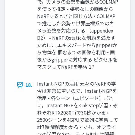
で，カメラの姿勢を画像からCOLMAP
を使って推定 • 姿勢なしの画像から
NeRFするときと同じ方法 • COLMAP
で推定した姿勢と世界座標系でのカ
メラ姿勢を対応づける （appendex
D2） • NeRFのstaticな制約を満たす
ために， エキスパートからgripperか
ら物体を 掴むまでの画像を利用 • 画
像からgripperに対応する ピクセルを
マスクしてNeRFを学習 17
Instant-NGPの活用 元々のNeRFの学
18.
習は非常に重いので，Instant-NGPを
活用 • 各シーン（エピソード）ごと
に，Instant-NGPを3.5k step学習 • そ
れぞれRTX2080Tiで30秒かかる •
2500シーンを4GPUで並列に学習して
計7時間程度かかる • でも，オフライ
ンの学習なので，テスト時には問題