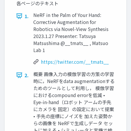
各ページのテキスト
NeRF in the Palm of Your Hand:
1.
Corrective Augmentation for
Robotics via Novel-View Synthesis
2023.1.27 Presenter: Tatsuya
Matsushima @__tmats__ , Matsuo
Lab 1
https://twitter.com/__tmats__
概要 画像入力の模倣学習の方策の学習
2.
時に，NeRFをdata augmentationする
ためのツールとして利用し， 模倣学習
におけるcompound errorを低減 •
Eye-in-hand（ロボット アームの手先
にカメラを 固定）の設定において提案
• 手先の座標にノイズを 加えた姿勢か
らの画像を NeRFで生成しデータ セッ
トに加える • シミュレータと実機で検