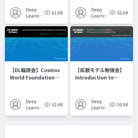
Model Merging
Recipes モデルマージ
Deep
Deep
61.6K
55.6K
の進化的最適化
Learning
Learning
JP
JP
【DL輪読会】Cosmos
【拡散モデル勉強会】
World Foundation
Introduction to
Model Platform for
Diffusion Models
Physical AI
Deep
Deep
52.6K
50.5K
Learning
Learning
JP
JP