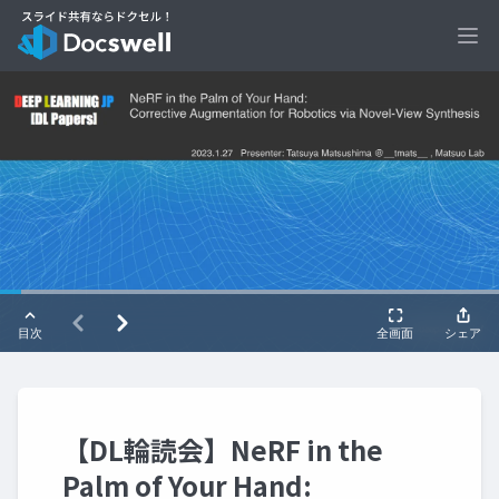
Ope
【DL輪読会】NeRF in the
Palm of Your Hand: