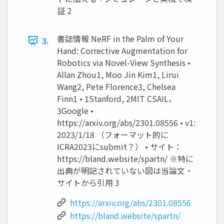
証 2
書誌情報 NeRF in the Palm of Your
3.
Hand: Corrective Augmentation for
Robotics via Novel-View Synthesis •
Allan Zhou1, Moo Jin Kim1, Lirui
Wang2, Pete Florence3, Chelsea
Finn1 • 1Stanford, 2MIT CSAIL，
3Google •
https://arxiv.org/abs/2301.08556 • v1:
2023/1/18 （フォーマット的に
ICRA2023にsubmit？） • サイト：
https://bland.website/spartn/ ※特に
出典が明記されていない図は当論文・
サイトから引用 3
https://arxiv.org/abs/2301.08556
https://bland.website/spartn/