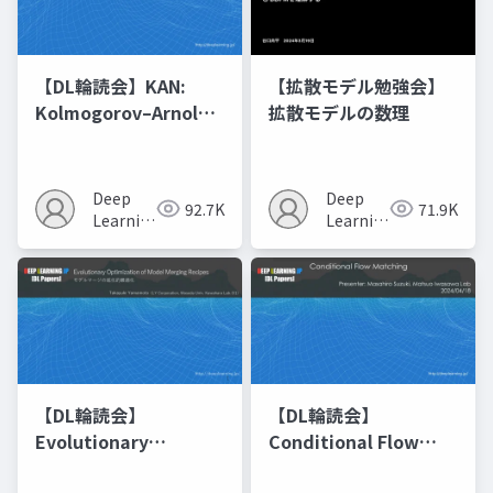
【DL輪読会】KAN:
【拡散モデル勉強会】
Kolmogorov–Arnold
拡散モデルの数理
Networks
Deep
Deep
92.7K
71.9K
Learning
Learning
JP
JP
【DL輪読会】
【DL輪読会】
Evolutionary
Conditional Flow
Optimization of
Matching