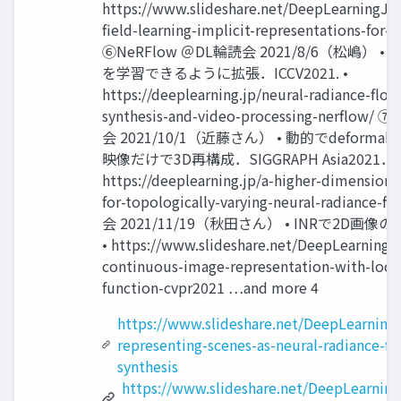
https://www.slideshare.net/DeepLearningJP
field-learning-implicit-representations-for
⑥NeRFlow ＠DL輪読会 2021/8/6（松嶋） 
を学習できるように拡張．ICCV2021. •
https://deeplearning.jp/neural-radiance-flow
synthesis-and-video-processing-nerflow
会 2021/10/1（近藤さん） • 動的でdeform
映像だけで3D再構成．SIGGRAPH Asia2021． 
https://deeplearning.jp/a-higher-dimensiona
for-topologically-varying-neural-radiance-
会 2021/11/19（秋田さん） • INRで2D画像
• https://www.slideshare.net/DeepLearningJ
continuous-image-representation-with-local
function-cvpr2021 …and more 4
https://www.slideshare.net/DeepLearning
representing-scenes-as-neural-radiance-fie
synthesis
https://www.slideshare.net/DeepLearning