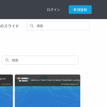
ログイン
新規登録
検索
てのスライド
検索