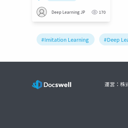
Learning
Deep Learning JP
170
#Imitation Learning
#Deep Le
運営：株