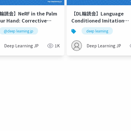
輪読会】NeRF in the Palm
【DL輪読会】Language
our Hand: Corrective
Conditioned Imitation
entation for Robotics
Learning over Unstructu
@deep learning jp
deep learning
Novel-View Synthesis
Data
Deep Learning JP
1K
Deep Learning JP