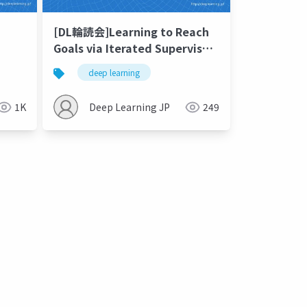
[DL輪読会]Learning to Reach
Goals via Iterated Supervised
red
Learning
deep learning
1K
Deep Learning JP
249