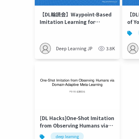
【DL輪読会】Waypoint-Based
【DL
Imitation Learning for
of Y
Robotic Manipulation
Augm
via 
Deep Learning JP
3.8K
[DL Hacks]One-Shot Imitation
from Observing Humans via
Domain-Adaptive Meta-
deep learning