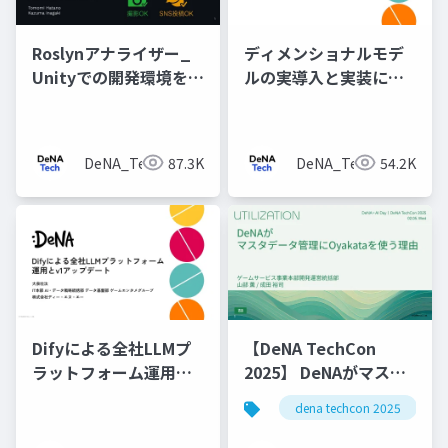
Roslynアナライザー_
ディメンショナルモデ
Unityでの開発環境を改
ルの実導入と実装につ
善するための静的解析
いて
の仕組みの構築
DeNA_Tech
87.3K
DeNA_Tech
54.2K
Difyによる全社LLMプ
【DeNA TechCon
ラットフォーム運用と
2025】 DeNAがマスタ
v1アップデート
データ管理にOyakata
dena techcon 2025
を使う理由