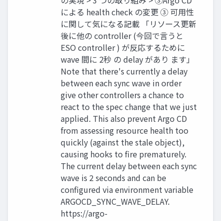
の実現 > 3 つの取り組み > ③Argo CD
による health check の変更 ③ 可⽤性
に関して気になる記載 「リソース更新
後に他の controller (今回で⾔うと
ESO controller ) が反応するために
wave 間に 2秒 の delay があり ます」
Note that there's currently a delay
between each sync wave in order
give other controllers a chance to
react to the spec change that we just
applied. This also prevent Argo CD
from assessing resource health too
quickly (against the stale object),
causing hooks to fire prematurely.
The current delay between each sync
wave is 2 seconds and can be
configured via environment variable
ARGOCD_SYNC_WAVE_DELAY.
https://argo-