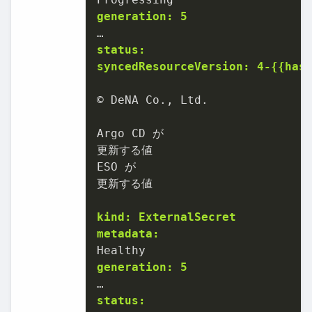
generation: 5
status:
syncedResourceVersion: 4-{{has
© DeNA Co., Ltd.

Argo CD が

更新する値

ESO が

更新する値

kind: ExternalSecret
metadata:
generation: 5
status: