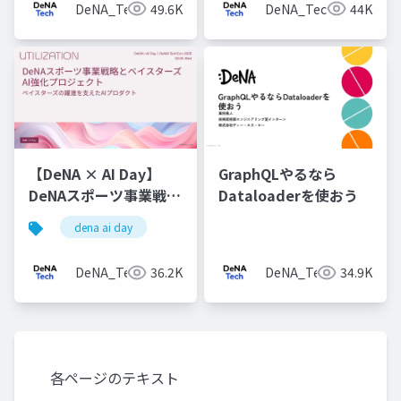
DeNA_Tech
49.6K
DeNA_Tech
44K
【DeNA × AI Day】
GraphQLやるなら
DeNAスポーツ事業戦略
Dataloaderを使おう
とベイスターズAI強化
dena ai day
プロジェクト
DeNA_Tech
36.2K
DeNA_Tech
34.9K
各ページのテキスト