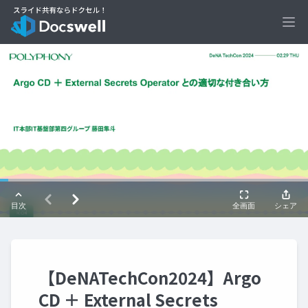
Ope
【DeNATechCon2024】Argo
CD ＋ External Secrets