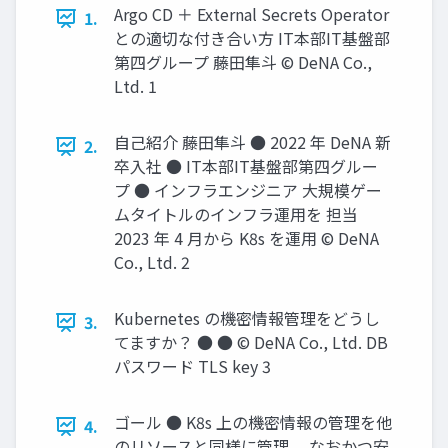
Argo CD ＋ External Secrets Operator
1.
との適切な付き合い方 IT本部IT基盤部
第四グループ 藤⽥隼⽃ © DeNA Co.,
Ltd. 1
⾃⼰紹介 藤⽥隼⽃ ● 2022 年 DeNA 新
2.
卒⼊社 ● IT本部IT基盤部第四グルー
プ ● インフラエンジニア 大規模ゲー
ムタイトルのインフラ運用を 担当
2023 年 4 月から K8s を運用 © DeNA
Co., Ltd. 2
Kubernetes の機密情報管理をどうし
3.
てますか？ ● ● © DeNA Co., Ltd. DB
パスワード TLS key 3
ゴール ● K8s 上の機密情報の管理を他
4.
のリソースと同様に管理、 なおかつ安