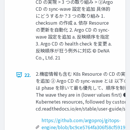
CD の実現 > 3 つの取り組み > ②Argo
CD の sync-wave 設定を追加 具体的
にどうするか？3 つの取り組み 1.
checksum の作成 a. 依存 Resource
の更新を⾃動化 2. Argo CD の sync-
wave 設定を追加 a. 反映順序を指定
3. Argo CD の health check を変更 a.
反映順序が狂う例外に対応 © DeNA
Co., Ltd. 21
2.機密情報も含む K8s Resource の CD の実現 
22.
を追加 ② Argo CD の sync-wave とは 以
は phase を除いて最も優先して、順序を制御可能 ● 
The wave they are in (lower values first) ● 
Kubernetes resources, followed by custom 
cd.readthedocs.io/en/stable/user-guide/
https://github.com/argoproj/gitops-
engine/blob/bc9ce5764fa306f58cf59199