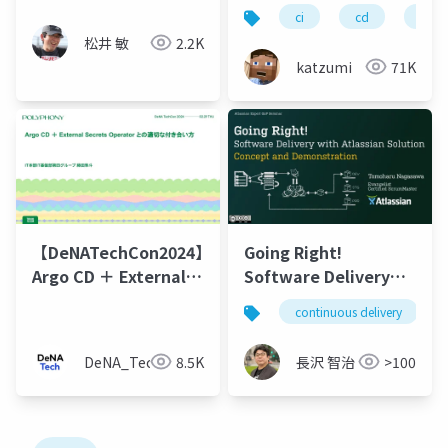
ci
cd
test
松井 敏
2.2K
katzumi
71K
【DeNATechCon2024】
Going Right!
Argo CD ＋ External
Software Delivery
Secrets Operator と
with Atlassian
continuous delivery
の適切な付き合い方
Solution
DeNA_Tech
8.5K
長沢 智治
>100